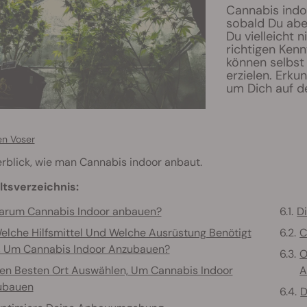
Cannabis indo
sobald Du aber
Du vielleicht 
richtigen Kenn
können selbst
erzielen. Erk
um Dich auf d
en Voser
rblick, wie man Cannabis indoor anbaut.
ltsverzeichnis:
arum Cannabis Indoor anbauen?
D
elche Hilfsmittel Und Welche Ausrüstung Benötigt
C
 Um Cannabis Indoor Anzubauen?
O
en Besten Ort Auswählen, Um Cannabis Indoor
A
ubauen
D