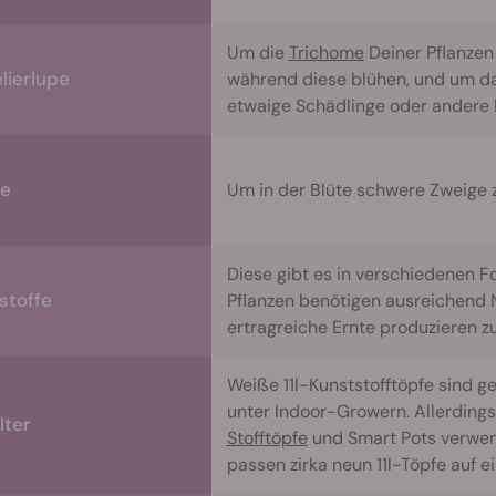
Um die
Trichome
Deiner Pflanzen 
lierlupe
während diese blühen, und um da
etwaige Schädlinge oder andere 
le
Um in der Blüte schwere Zweige z
Diese gibt es in verschiedenen F
stoffe
Pflanzen benötigen ausreichend N
ertragreiche Ernte produzieren z
Weiße 11l-Kunststofftöpfe sind g
unter Indoor-Growern. Allerding
lter
Stofftöpfe
und Smart Pots verwen
passen zirka neun 11l-Töpfe auf 