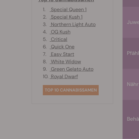
1.
Special Queen 1
2.
Special Kush 1
Juwe
3.
Northern Light Auto
4.
OG Kush
5.
Critical
6.
Quick One
Pfäh
7.
Easy Start
8.
White Widow
9.
Green Gelato Auto
10.
Royal Dwarf
Nähr
TOP 10 CANNABISSAMEN
Behä