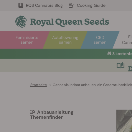
RQS Cannabis Blog
Cooking Guide
F
Feminisierte
Autoflowering
CBD
samen
samen
samen
Cann
🎁
3 kosten
D
Startseite
>
Cannabis indoor anbauen: ein Gesamtüberblick
Anbauanleitung
Themenfinder