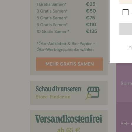
Fest
In
Ther
Sche
PH- 