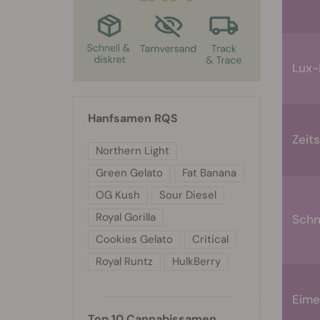
Lux-
Hanfsamen RQS
Zeit
Northern Light
Green Gelato
Fat Banana
OG Kush
Sour Diesel
Royal Gorilla
Schn
Cookies Gelato
Critical
Royal Runtz
HulkBerry
Eime
Top 10 Cannabissamen