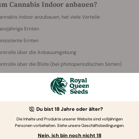
m Cannabis Indoor anbauen?
annabis indoor anzubauen, hat viele Vorteile:
anzjährige Ernten
onsistente Ernten
ontrolle über die Anbauumgebung
ontrolle über die Blüte (bei photoperiodischen Sorten)
rivatsphäre
eniger Schädlinge
Du bist 18 Jahre oder älter?
he Hilfsmittel Und Welche Ausrüstung Be
Die Inhalte und Produkte unserer Website sind volljährigen
bauen?
Personen vorbehalten. Siehe unsere Geschäftsbedingungen.
oor großartiges Weed anzubauen, wirst Du das Folgende benö
Nein, ich bin noch nicht 18