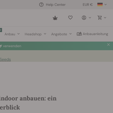
EUR €
Help Center
Saved
items
W
Anbauanleitung
Anbau
Headshop
Angebote

verwenden
 Seeds
indoor anbauen: ein
rblick