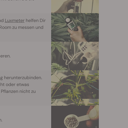
und
Luxmeter
helfen Dir
w Room zu messen und
eren.
ng herunterzubinden.
aht oder etwas
Pflanzen nicht zu
.