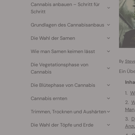
Cannabis anbauen – Schritt für
Schritt
Grundlagen des Cannabisanbaus
Die Wahl der Samen
Wie man Samen keimen lässt
By
Stev
Die Vegetationsphase von
Ein Übe
Cannabis
Inha
Die Blütephase von Cannabis
W
Cannabis ernten
W
Man,
Trimmen, Trocknen und Aushärten
D
Die Wahl der Töpfe und Erde
Anz