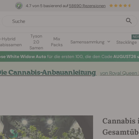
4.7 von 5 basierend auf
58690 Rezensionen
Tyson
NE
1-Hybrid
Mix
2.0
Samensammlung
Stecklinge
abissamen
Packs
Samen
lose White Widow Auto
für die ersten 100, die den Code
AUGUST26 
ie Cannabis-Anbauanleitung
von Royal Queen
Cannabis 
Gesamtübe