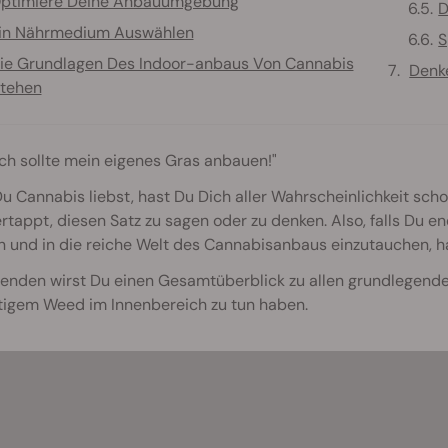
ptimiere Deine Anbauumgebung
D
in Nährmedium Auswählen
S
ie Grundlagen Des Indoor-anbaus Von Cannabis
Denke
tehen
 ich sollte mein eigenes Gras anbauen!"
 Cannabis liebst, hast Du Dich aller Wahrscheinlichkeit sch
rtappt, diesen Satz zu sagen oder zu denken. Also, falls Du e
 und in die reiche Welt des Cannabisanbaus einzutauchen, ha
genden wirst Du einen Gesamtüberblick zu allen grundlegend
tigem Weed im Innenbereich zu tun haben.