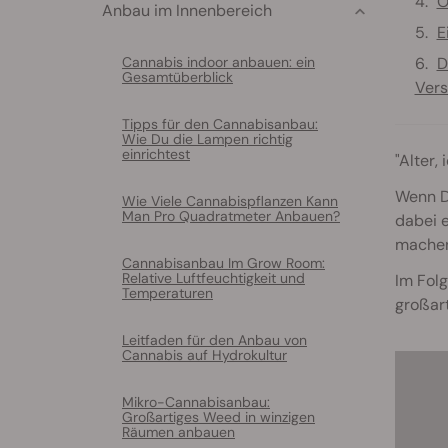
O
Anbau im Innenbereich
E
Cannabis indoor anbauen: ein
D
Gesamtüberblick
Vers
Tipps für den Cannabisanbau:
Wie Du die Lampen richtig
einrichtest
"Alter,
Wenn Du
Wie Viele Cannabispflanzen Kann
Man Pro Quadratmeter Anbauen?
dabei e
machen
Cannabisanbau Im Grow Room:
Relative Luftfeuchtigkeit und
Im Fol
Temperaturen
großar
Leitfaden für den Anbau von
Cannabis auf Hydrokultur
Mikro-Cannabisanbau:
Großartiges Weed in winzigen
Räumen anbauen