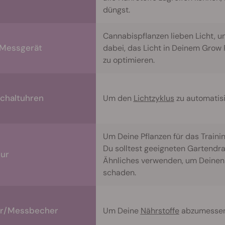
düngst.
Cannabispflanzen lieben Licht, 
Messgerät
dabei, das Licht in Deinem Gro
zu optimieren.
schaltuhren
Um den
Lichtzyklus
zu automatisi
Um Deine Pflanzen für das Traini
Du solltest geeigneten Gartendr
ur
Ähnliches verwenden, um Deinen 
schaden.
r/Messbecher
Um Deine
Nährstoffe
abzumessen