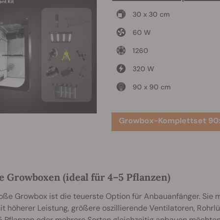
30 x 30 cm
60 W
1260
320 W
90 x 90 cm
Growbox-Komplettset 90
 Growboxen (ideal für 4–5 Pflanzen)
oße Growbox ist die teuerste Option für Anbauanfänger. Sie m
t höherer Leistung, größere oszillierende Ventilatoren, Rohrlü
5 Pflanzen oder mehrere Sorten gleichzeitig anbauen möchten