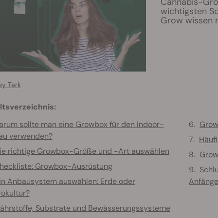
Cannabis-Grow
wichtigsten Sc
Grow wissen 
ey Tark
ltsverzeichnis:
rum sollte man eine Growbox für den Indoor-
Grow
au verwenden?
Häufi
ie richtige Growbox-Größe und -Art auswählen
Grow
heckliste: Growbox-Ausrüstung
Schl
in Anbausystem auswählen: Erde oder
Anfänge
okultur?
ährstoffe, Substrate und Bewässerungssysteme