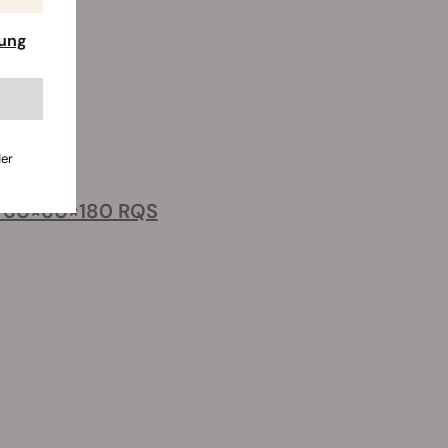
rung
der
 60×60×180 RQS