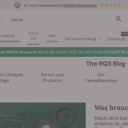
4.7 von 5 basierend auf
58690 Rezensionen
Tyson
NE
1-Hybrid
Mix
2.0
Samensammlung
Stecklinge
abissamen
Packs
Samen
lose White Widow Auto
für die ersten 100, die den Code
AUGUST26 
The RQS Blog
s Lifestyle
Sorten und
Der
Blogs
Produkte
Cannabisanbau
Was brauc
Mach dich ber
erfährst du al