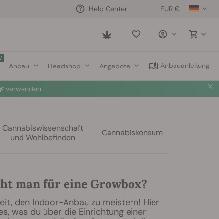
EUR €
Help Center
Saved
items
W
Anbauanleitung
Anbau
Headshop
Angebote

verwenden
Cannabiswissenschaft
Cannabiskonsum
und Wohlbefinden
ht man für eine Growbox?
eit, den Indoor-Anbau zu meistern! Hier
les, was du über die Einrichtung einer