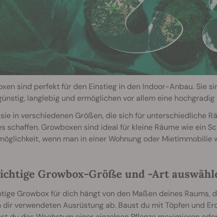
en sind perfekt für den Einstieg in den Indoor-Anbau. Sie si
ünstig, langlebig und ermöglichen vor allem eine hochgradig
 sie in verschiedenen Größen, die sich für unterschiedliche 
s schaffen. Growboxen sind ideal für kleine Räume wie ein Sc
öglichkeit, wenn man in einer Wohnung oder Mietimmobilie 
richtige Growbox-Größe und -Art auswähl
chtige Growbox für dich hängt von den Maßen deines Raums, d
n dir verwendeten Ausrüstung ab. Baust du mit Töpfen und E
st du das Wachstum einer einzelnen Pflanze maximieren oder