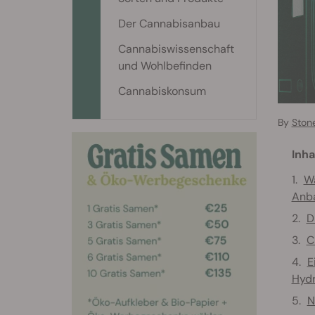
Der Cannabisanbau
Cannabiswissenschaft
und Wohlbefinden
Cannabiskonsum
By
Ston
Inha
Wa
Anb
D
C
E
Hydr
N