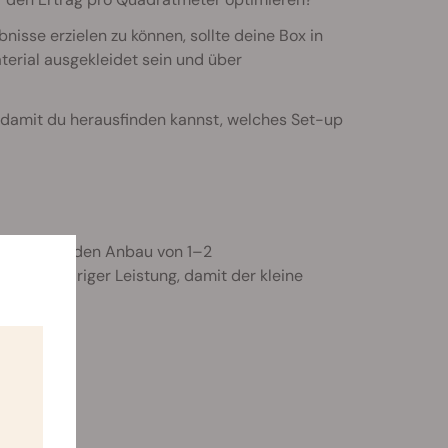
isse erzielen zu können, sollte deine Box in
terial ausgekleidet sein und über
, damit du herausfinden kannst, welches Set-up
n sich für den Anbau von 1–2
D mit niedriger Leistung, damit der kleine