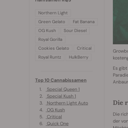
Northern Light
Green Gelato
Fat Banana
OG Kush
Sour Diesel
Royal Gorilla
Cookies Gelato
Critical
Growbox
Royal Runtz
HulkBerry
kosteng
Es gibt
Paradie
Top 10 Cannabissamen
Anbaum
1.
Special Queen 1
2.
Special Kush 1
Die 
3.
Northern Light Auto
4.
OG Kush
Die ri
5.
Critical
der vo
6.
Quick One
Möchte