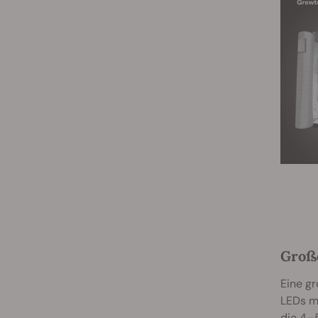
Große
Eine gr
LEDs mi
die 4–