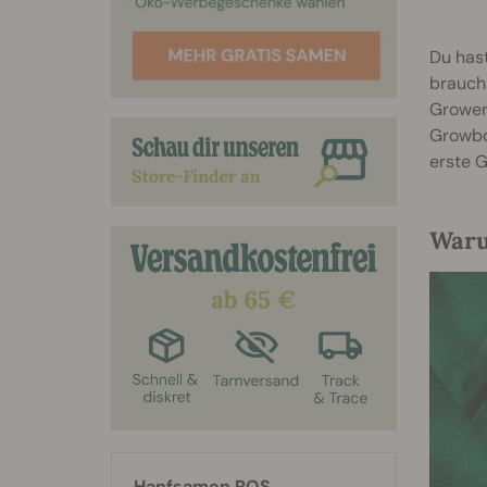
Du hast
brauchs
Grower 
Growbox
erste 
Waru
Hanfsamen RQS