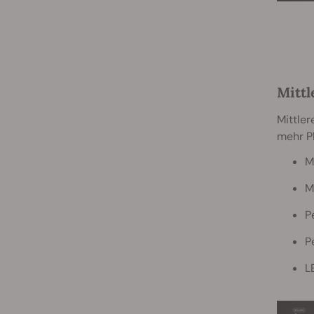
Mittl
Mittler
mehr Pl
M
M
P
P
L