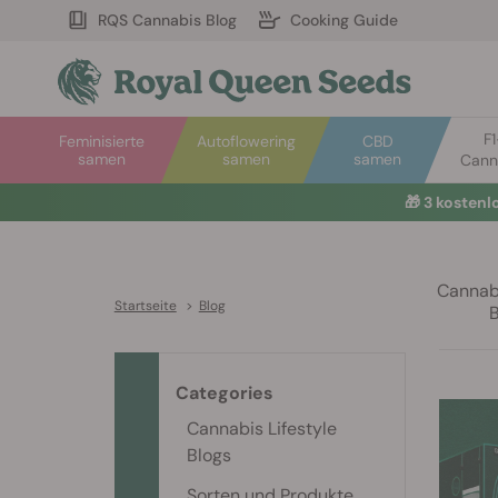
RQS Cannabis Blog
Cooking Guide
F
Feminisierte
Autoflowering
CBD
samen
samen
samen
Cann
🎁
3 kosten
Cannabi
Startseite
>
Blog
Categories
Cannabis Lifestyle
Blogs
Sorten und Produkte