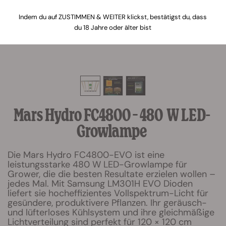
Indem du auf ZUSTIMMEN & WEITER klickst, bestätigst du, dass
du 18 Jahre oder älter bist
Mars Hydro FC4800 – 480 W LED-
Growlampe
Die Mars Hydro FC4800-EVO ist eine
leistungsstarke 480 W LED-Growlampe für
Grower, die die besten Resultate erzielen wollen –
jedes Mal. Mit Samsung LM301H EVO Dioden
liefert sie hocheffizientes Vollspektrum-Licht für
gesündere, produktivere Pflanzen. Ihr geräusch-
und lüfterloses Kühlsystem und ihre gleichmäßige
Lichtverteilung sind perfekt für 120 × 120 cm