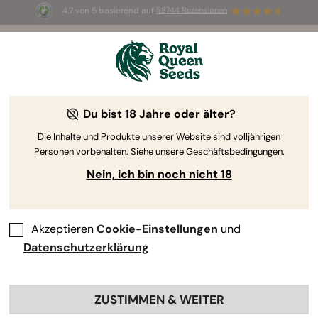
4.7 von 5 basierend auf
58744 Rezensionen
🎁
3 White Widow Auto Samen
KOSTENLOS für die
ersten 100, die den Code
AUGUST26 🌿
Du bist 18 Jahre oder älter?
Die Inhalte und Produkte unserer Website sind volljährigen
Personen vorbehalten. Siehe unsere Geschäftsbedingungen.
Nein, ich bin noch nicht 18
Akzeptieren
Cookie-Einstellungen
und
Datenschutzerklärung
ZUSTIMMEN & WEITER