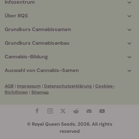
Infozentrum
More
helpful
Über RQS
info
Grundkurs Cannabissamen
Grundkurs Cannabisanbau
Cannabis-Bildung
Auswahl von Cannabis-Samen
AGB
|
Impressum
|
Datenschutzerklärung
|
Cookies-
Richtlinien
|
Sitemap
© Royal Queen Seeds, 2026. All rights
reserved