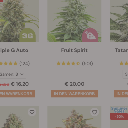
riple G Auto
Fruit Spirit
Tata
(124)
(501)
Samen:
3
S
€ 16.20
€ 20.00
27.00
-50%