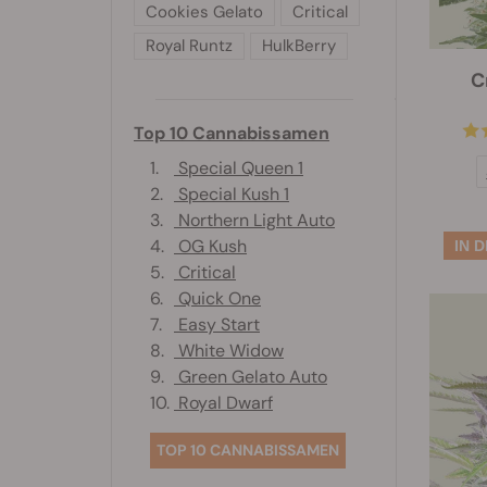
Cookies Gelato
Critical
Royal Runtz
HulkBerry
C
Top 10 Cannabissamen
1.
Special Queen 1
2.
Special Kush 1
3.
Northern Light Auto
4.
OG Kush
5.
Critical
6.
Quick One
7.
Easy Start
8.
White Widow
9.
Green Gelato Auto
10.
Royal Dwarf
TOP 10 CANNABISSAMEN