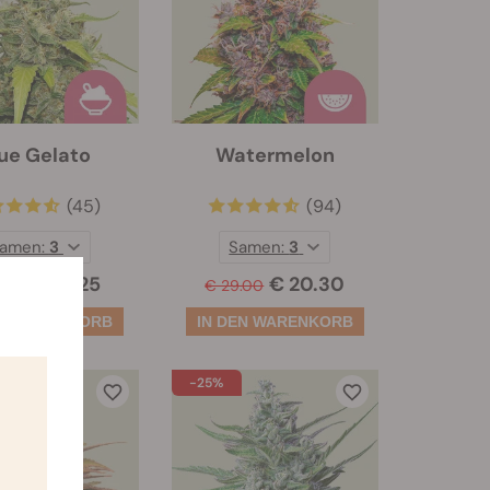
ue Gelato
Watermelon
(45)
(94)
amen:
3
Samen:
3
€ 15.25
€ 20.30
0.50
€ 29.00
-25%