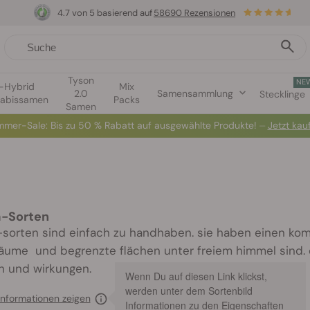
4.7 von 5 basierend auf
58690 Rezensionen
Tyson
NE
1-Hybrid
Mix
2.0
Samensammlung
Stecklinge
abissamen
Packs
Samen
mer-Sale: Bis zu 50 % Rabatt auf ausgewählte Produkte! ⏤
Jetzt kau
a-Sorten
-sorten sind einfach zu handhaben. sie haben einen kom
äume und begrenzte flächen unter freiem himmel sind. e
 und wirkungen.
Wenn Du auf diesen Link klickst,
werden unter dem Sortenbild
informationen zeigen
Informationen zu den Eigenschaften