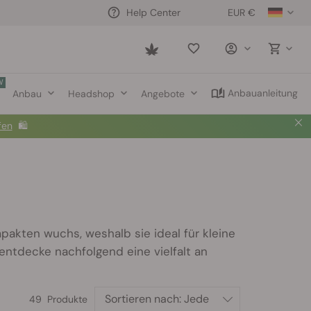
EUR €
Help Center
Saved
items
W
Anbauanleitung
Anbau
Headshop
Angebote
fen
🛍️
pakten wuchs, weshalb sie ideal für kleine
ntdecke nachfolgend eine vielfalt an
Sortieren nach:
Jede
49 Produkte