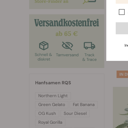
Ro
In
Hanfsamen RQS
Northern Light
Green Gelato
Fat Banana
OG Kush
Sour Diesel
Royal Gorilla