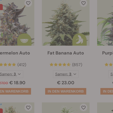
ermelon Auto
Fat Banana Auto
Purp
(412)
(857)
Samen:
3
Samen:
3
S
€ 18.90
€ 23.00
27.00