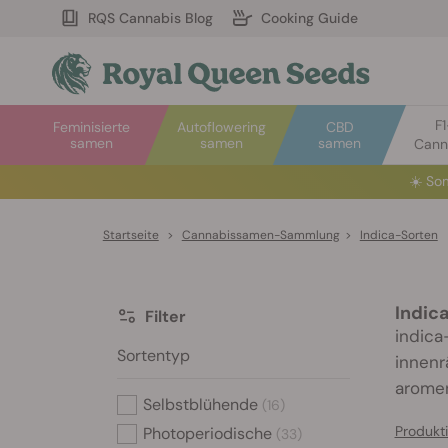
RQS Cannabis Blog
Cooking Guide
F
Feminisierte
Autoflowering
CBD
samen
samen
samen
Cann
☀️
Som
Startseite
>
Cannabissamen-Sammlung
>
Indica-Sorten
Indic
Filter
indica
Sortentyp
innenr
aromen
Selbstblühende
(16)
Produkt
Photoperiodische
(33)