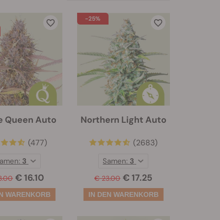
-25%
e Queen Auto
Northern Light Auto
(477)
(2683)
amen:
3
Samen:
3
€ 16.10
€ 17.25
3.00
€ 23.00