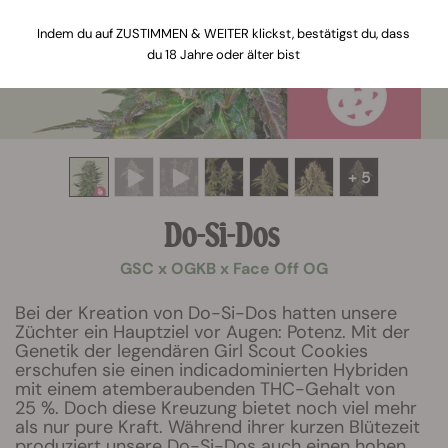
Indem du auf ZUSTIMMEN & WEITER klickst, bestätigst du, dass
du 18 Jahre oder älter bist
+ 5
Do-Si-Dos
GSC x OGKB x Face Off OG
Bei der Kreation von Do-Si-Dos hatten unsere
Züchter ein Hauptziel vor Augen: Potenz. Mit der
Genetik der legendären Girl Scout Cookies
erschufen sie einen indicadominierten Hybriden
mit einem atemberaubenden THC-Gehalt von
25 %. Doch diese Kreuzung bietet noch viel mehr
als nur pure Kraft. Während ihrer kurzen Blütezeit
produziert unsere Do-Si-Dos auch einen hohen