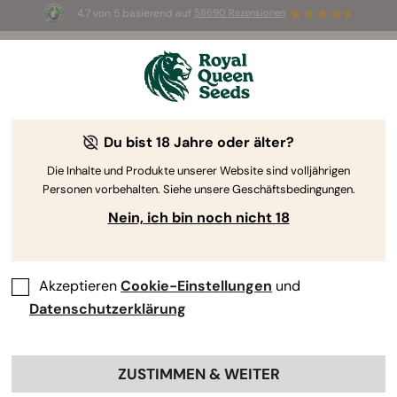
4.7 von 5 basierend auf
58690 Rezensionen
🎁
3 White Widow Auto Samen
KOSTENLOS für die
ersten 100, die den Code
AUGUST26 🌿
Du bist 18 Jahre oder älter?
Die Inhalte und Produkte unserer Website sind volljährigen
Personen vorbehalten. Siehe unsere Geschäftsbedingungen.
Nein, ich bin noch nicht 18
Akzeptieren
Cookie-Einstellungen
und
Datenschutzerklärung
ZUSTIMMEN & WEITER