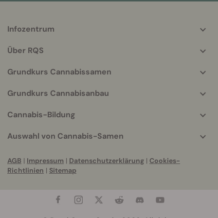
Infozentrum
More
helpful
Über RQS
info
Grundkurs Cannabissamen
Grundkurs Cannabisanbau
Cannabis-Bildung
Auswahl von Cannabis-Samen
AGB
|
Impressum
|
Datenschutzerklärung
|
Cookies-
Richtlinien
|
Sitemap