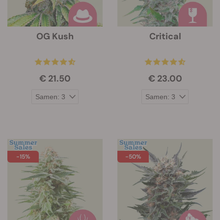
OG Kush
Critical
€ 21.50
€ 23.00
-15%
-50%