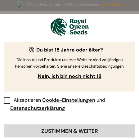
4.7 von 5 basierend auf
58653 Rezensionen
⏳
2-für-1
—
Nur für kurze Zeit
2d 14h 19m 58s
🌱
Du bist 18 Jahre oder älter?
Bestseller-Cannabissamen
Die Inhalte und Produkte unserer Website sind volljährigen
Personen vorbehalten. Siehe unsere Geschäftsbedingungen.
Die beliebtesten online erhältlichen Bestseller-
Cannabissamen
Nein, ich bin noch nicht 18
Alle
Feminisierte
Autoflowering
F1-Hybrid
Akzeptieren
Cookie-Einstellungen
und
-25%
Datenschutzerklärung
ZUSTIMMEN & WEITER