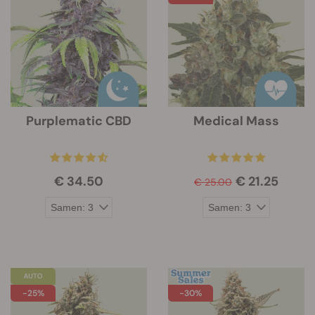
Purplematic CBD
Medical Mass
€ 34.50
€ 21.25
€ 25.00
-25%
-30%