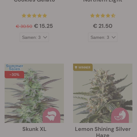
€ 15.25
€ 21.50
€ 30.50
-30%
Skunk XL
Lemon Shining Silver
Haze