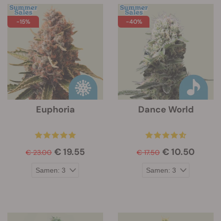
-15%
-40%
Euphoria
Dance World
€ 19.55
€ 10.50
€ 23.00
€ 17.50