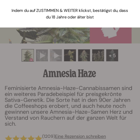
Indem du auf ZUSTIMMEN & WEITER klickst, bestätigst du, dass
du 18 Jahre oder älter bist
+ 5
Amnesia Haze
Feminisierte Amnesia-Haze-Cannabissamen sind
ein weiteres Paradebeispiel für preisgekrönte
Sativa-Genetik. Die Sorte hat in den 90er Jahren
die Coffeeshops erobert, und auch heute noch
gewinnen unsere Amnesia-Haze-Samen Herz und
Verstand von Rauchern auf der ganzen Welt für
sich.
(1209)
Eine Rezension schreiben