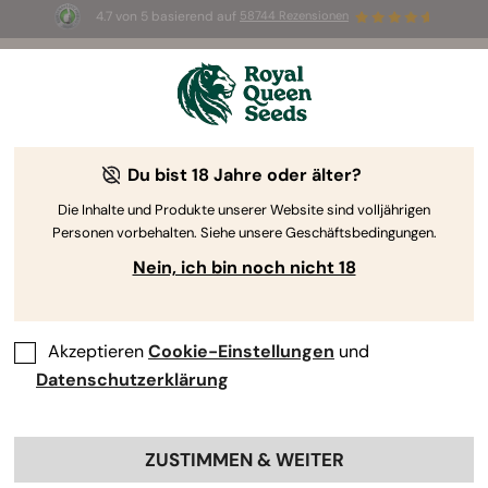
4.7 von 5 basierend auf
58744 Rezensionen
🎁
3 White Widow Auto Samen
KOSTENLOS für die
ersten 100, die den Code
AUGUST26 🌿
Du bist 18 Jahre oder älter?
-40%
Die Inhalte und Produkte unserer Website sind volljährigen
Personen vorbehalten. Siehe unsere Geschäftsbedingungen.
Nein, ich bin noch nicht 18
Akzeptieren
Cookie-Einstellungen
und
Datenschutzerklärung
ZUSTIMMEN & WEITER