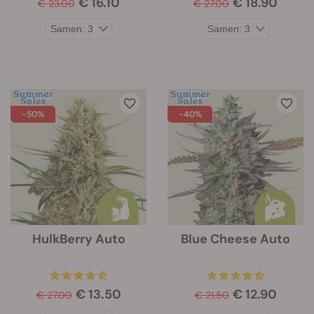
€ 16.10
€ 18.90
€ 23.00
€ 27.00
-50%
-40%
HulkBerry Auto
Blue Cheese Auto
€ 13.50
€ 12.90
€ 27.00
€ 21.50