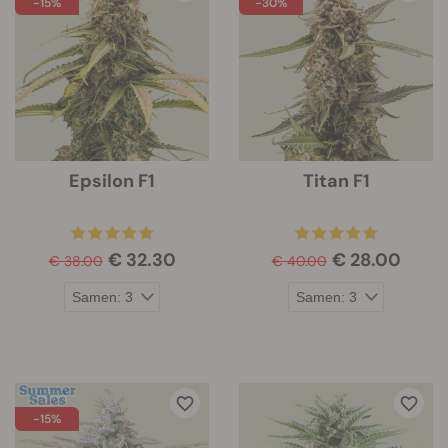
-15%
-30%
Epsilon F1
Titan F1
€ 32.30
€ 28.00
€ 38.00
€ 40.00
-15%