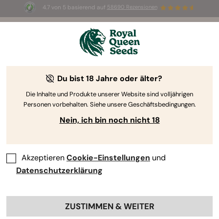
4.7 von 5 basierend auf
58690 Rezensionen
☀️ Sommer-Sale: Bis zu 50 % Rabatt
auf ausgewählte Produkte! ⏤
Jetzt kaufen
🛍️
Du bist 18 Jahre oder älter?
Fast-Flowering-Samen
Bei dir muss es schnell gehen? Unsere
Die Inhalte und Produkte unserer Website sind volljährigen
Personen vorbehalten. Siehe unsere Geschäftsbedingungen.
kurzblühenden Cannabissamen bringen Pflanzen
hervor, die für Grower ideal sind, die
Nein, ich bin noch nicht 18
schnellstmöglich ernten wollen – ohne die Qualität
oder Quantität ihres Ertrags zu opfern.
Akzeptieren
Cookie-Einstellungen
und
Datenschutzerklärung
Sortieren nach
Filter
43 Produkte
Produktinformationen zeigen
ZUSTIMMEN & WEITER