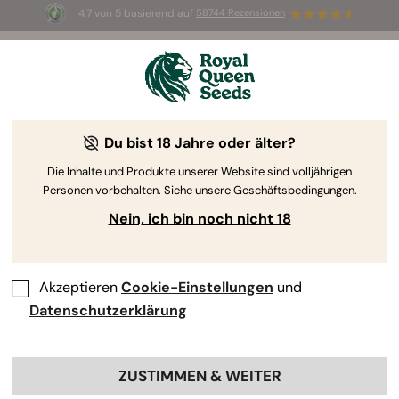
4.7 von 5 basierend auf
58744 Rezensionen
🎁
3 White Widow Auto Samen
KOSTENLOS für die
ersten 100, die den Code
AUGUST26 🌿
Du bist 18 Jahre oder älter?
CBD-reiche Cannabissamen
Unser Sortiment von CBD-reichen Cannabissamen
Die Inhalte und Produkte unserer Website sind volljährigen
Personen vorbehalten. Siehe unsere Geschäftsbedingungen.
wird Pflanzen hervorbringen, die dich beruhigen und
entspannen. Sie sind ideal für Grasliebhaber, die nur
Nein, ich bin noch nicht 18
sanfte psychoaktive Effekte oder überhaupt kein
High suchen.
Akzeptieren
Cookie-Einstellungen
und
Datenschutzerklärung
Sortieren nach
ZUSTIMMEN & WEITER
12 Produkte