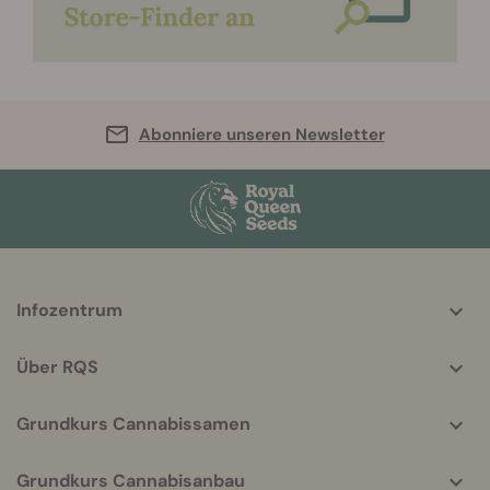
Abonniere unseren Newsletter
More
Infozentrum
helpful
info
Über RQS
Grundkurs Cannabissamen
Grundkurs Cannabisanbau