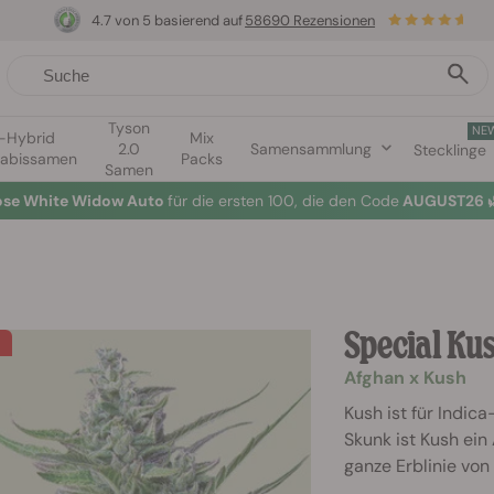
4.7 von 5 basierend auf
58690 Rezensionen
Tyson
NE
1-Hybrid
Mix
2.0
Samensammlung
Stecklinge
abissamen
Packs
Samen
lose White Widow Auto
für die ersten 100, die den Code
AUGUST26 
Special Kus
Afghan x Kush
Kush ist für Indic
Skunk ist Kush ei
ganze Erblinie vo