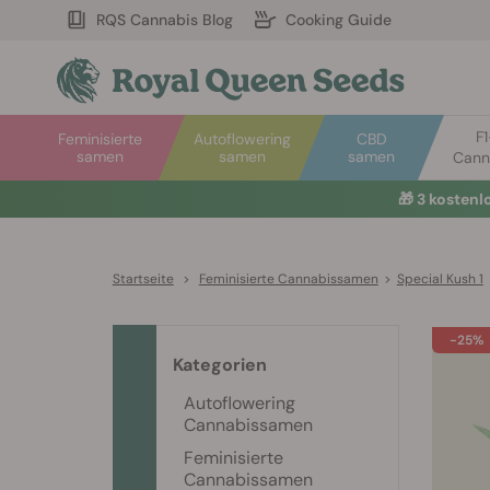
RQS Cannabis Blog
Cooking Guide
F
Feminisierte
Autoflowering
CBD
samen
samen
samen
Cann
🎁
3 kosten
Startseite
>
Feminisierte Cannabissamen
>
Special Kush 1
-25%
Kategorien
Autoflowering
Cannabissamen
Feminisierte
Cannabissamen