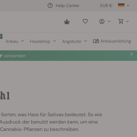
EUR €
Help Center
Saved
items
W
Anbauanleitung
Anbau
Headshop
Angebote

verwenden
h 1
a-Sorten, was Haze für Sativas bedeutet. So wie
n Ausdruck der benutzt werden kann, um eine
n Cannabis-Pflanzen zu beschreiben.