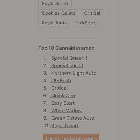
Royal Gorilla
Cookies Gelato
Critical
Royal Runtz
HulkBerry
Top 10 Cannabissamen
1.
Special Queen 1
2.
Special Kush 1
3.
Northern Light Auto
4.
OG Kush
5.
Critical
6.
Quick One
7.
Easy Start
8.
White Widow
9.
Green Gelato Auto
10.
Royal Dwarf
TOP 10 CANNABISSAMEN