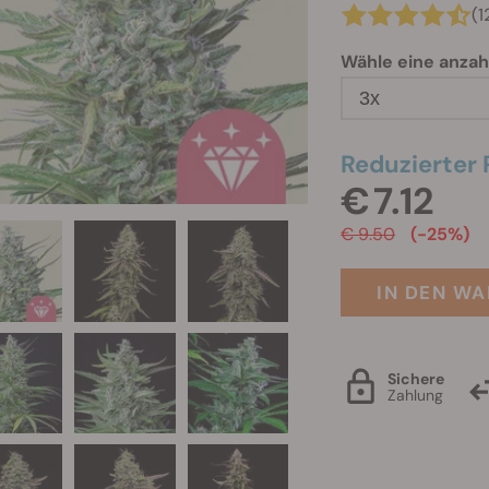
(1
Wähle eine anzah
3x
Reduzierter 
€ 7.12
€ 9.50
(-25%)
IN DEN W
Sichere
Zahlung