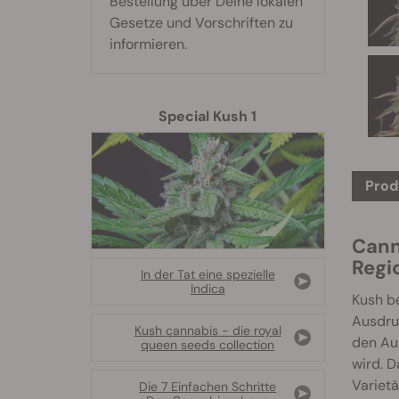
Bestellung über Deine lokalen
Gesetze und Vorschriften zu
informieren.
Special Kush 1
Prod
Cann
Regi
In der Tat eine spezielle
Indica
Kush be
Ausdru
Kush cannabis - die royal
den Aus
queen seeds collection
wird. D
Varietä
Die 7 Einfachen Schritte