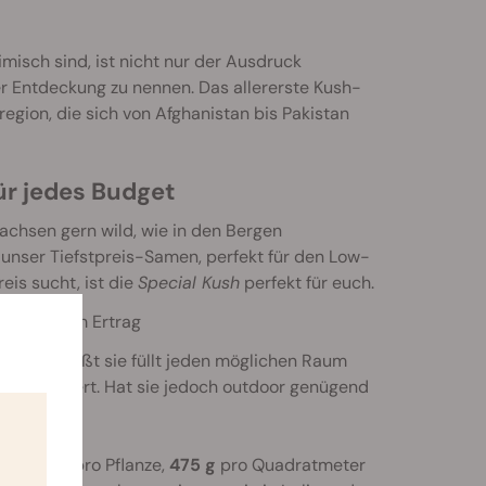
imisch sind, ist nicht nur der Ausdruck
r Entdeckung zu nennen. Das allererste Kush-
egion, die sich von Afghanistan bis Pakistan
ür jedes Budget
chsen gern wild, wie in den Bergen
 unser Tiefstpreis-Samen, perfekt für den Low-
is sucht, ist die
Special Kush
perfekt für euch.
e mit gutem Ertrag
s, das heißt sie füllt jeden möglichen Raum
t überwuchert. Hat sie jedoch outdoor genügend
65-150 g
pro Pflanze,
475 g
pro Quadratmeter