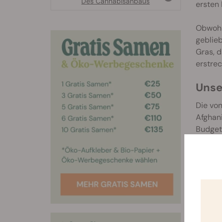
Des Cannabisanbaus
ersten 
Obwohl 
geblie
Gras, d
erstrec
Unse
Die vo
Afghani
Budget-
Feminis
Die
Spe
aus. In
Platz z
Die Blü