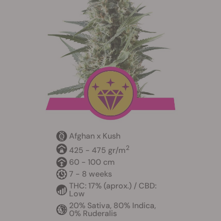
Afghan x Kush
2
425 - 475 gr/m
60 - 100 cm
7 - 8 weeks
THC: 17% (aprox.) / CBD:
Low
20% Sativa, 80% Indica,
0% Ruderalis