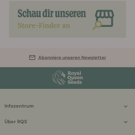
Abonniere unseren Newsletter
More
Infozentrum
helpful
info
Über RQS