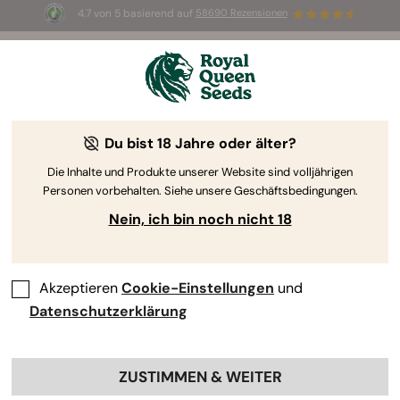
4.7 von 5 basierend auf
58690 Rezensionen
☀️ Sommer-Sale: Bis zu 50 % Rabatt
auf ausgewählte Produkte! ⏤
Jetzt kaufen
🛍️
Du bist 18 Jahre oder älter?
The RQS Blog
Die Inhalte und Produkte unserer Website sind volljährigen
Personen vorbehalten. Siehe unsere Geschäftsbedingungen.
Cannabis Lifestyle Blogs
Sorten und Produkte
Nein, ich bin noch nicht 18
Akzeptieren
Cookie-Einstellungen
und
Datenschutzerklärung
ZUSTIMMEN & WEITER