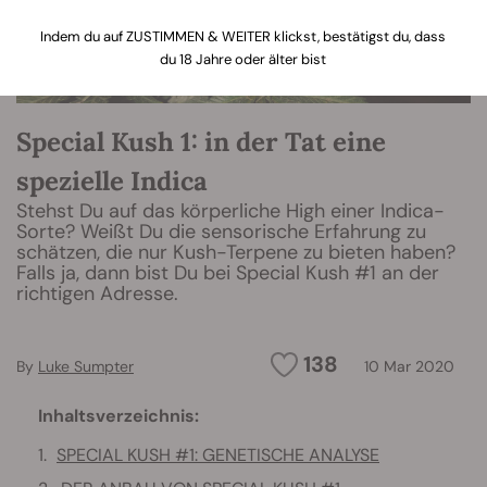
Indem du auf ZUSTIMMEN & WEITER klickst, bestätigst du, dass
du 18 Jahre oder älter bist
Special Kush 1: in der Tat eine
spezielle Indica
Stehst Du auf das körperliche High einer Indica-
Sorte? Weißt Du die sensorische Erfahrung zu
schätzen, die nur Kush-Terpene zu bieten haben?
Falls ja, dann bist Du bei Special Kush #1 an der
richtigen Adresse.
138
By
Luke Sumpter
10 Mar 2020
Inhaltsverzeichnis:
SPECIAL KUSH #1: GENETISCHE ANALYSE