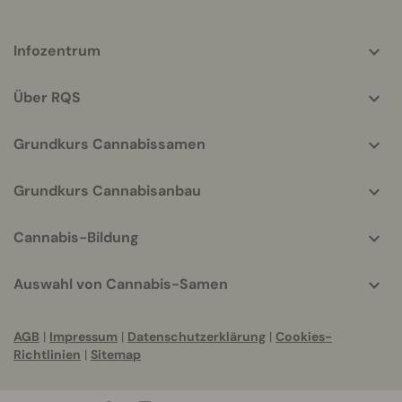
More
Infozentrum
helpful
info
Über RQS
Grundkurs Cannabissamen
Grundkurs Cannabisanbau
Cannabis-Bildung
Auswahl von Cannabis-Samen
AGB
|
Impressum
|
Datenschutzerklärung
|
Cookies-
Richtlinien
|
Sitemap