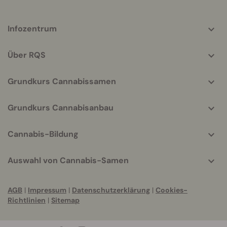
More
Infozentrum
helpful
info
Über RQS
Grundkurs Cannabissamen
Grundkurs Cannabisanbau
Cannabis-Bildung
Auswahl von Cannabis-Samen
AGB
|
Impressum
|
Datenschutzerklärung
|
Cookies-
Richtlinien
|
Sitemap