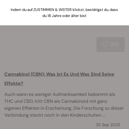
kompletten Meisterkurs über Cannabinoidforschung.
Indem du auf ZUSTIMMEN & WEITER klickst, bestätigst du, dass
du 18 Jahre oder älter bist
213
Cannabinol (CBN): Was Ist Es Und Was Sind Seine
Effekte?
Auch wenn es weniger Aufmerksamkeit bekommt als
THC und CBD, tritt CBN als Cannabinoid mit ganz
eigenen Effekten in Erscheinung. Die Forschung zu dieser
Verbindung steckt noch in den Kinderschuhen ...
25 Sep 2025