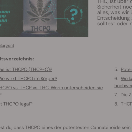
THC, ist über 
Sicherheit noc
alles, was wir
Entscheidung 
solltest oder n
Sargent
ltsverzeichnis:
as ist THCPO (THCP-O)?
Pote
ie wirkt THCPO im Körper?
Wo k
hochwer
HCPO vs. THCP vs. THC: Worin unterscheiden sie
?
Die 
st THCPO legal?
THCPO
st du, dass THCPO eines der potentesten Cannabinoide sein 