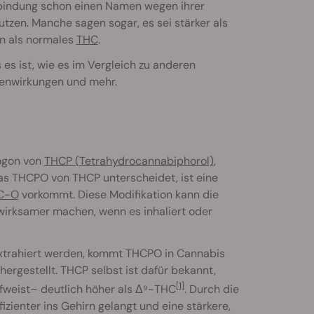
rbindung schon einen Namen wegen ihrer
tzen. Manche sagen sogar, es sei stärker als
in als normales
THC
.
 es ist, wie es im Vergleich zu anderen
benwirkungen und mehr.
ogon von
THCP (Tetrahydrocannabiphorol)
,
as THCPO von THCP unterscheidet, ist eine
C-O
vorkommt. Diese Modifikation kann die
wirksamer machen, wenn es inhaliert oder
 extrahiert werden, kommt THCPO in Cannabis
hergestellt. THCP selbst ist dafür bekannt,
[1]
fweist– deutlich höher als Δ⁹-THC
. Durch die
ienter ins Gehirn gelangt und eine stärkere,