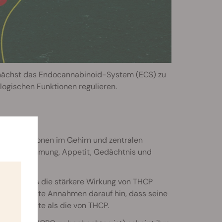
 zunächst das Endocannabinoid-System (ECS) zu
logischen Funktionen regulieren.
onzentrationen im Gehirn und zentralen
derem Stimmung, Appetit, Gedächtnis und
 THCP – was die stärkere Wirkung von THCP
deuten erste Annahmen darauf hin, dass seine
r sein könnte als die von THCP.