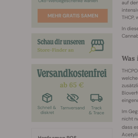
auf de
intensi
THCP, w
In dies
Cannab
Was 
THCPO 
welche
zusätzl
Biover
eingen
Im Geg
nicht n
dass es
Acetyli
Hanfsamen RQS