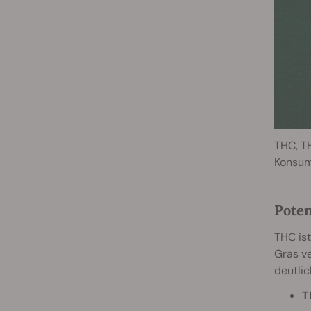
THC, T
Konsum
Poten
THC ist
Gras ve
deutlic
T