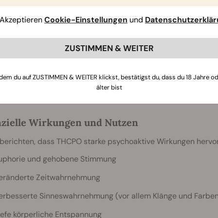
tylierung von Cannabinoiden (wie sie sowohl bei THC-O als 
it zu verbessern, die Blut-Hirn-Schranke zu überwinden. Das
Akzeptieren
Cookie-Einstellungen
und
Datenschutzerklä
dung das Gehirn schneller erreichen kann, was möglicherweis
rker, sondern auch intensiver und länger anhaltend ist.
ZUSTIMMEN & WEITER
wichtig zu beachten, dass die Wirkung von THCPO möglicherwei
en Nutzer oft von einem verzögerten Wirkungseintritt, vor 
rt wird. Dies kann das Risiko einer versehentlichen Überdosie
dem du auf ZUSTIMMEN & WEITER klickst, bestätigst du, dass du 18 Jahre o
älter bist
rten Wirkung nicht vertraut sind.
zielle Wirkungen und Nutzen
berichten, dass THCPO starke psychoaktive Wirkungen hervorr
uphorie und gehobene Stimmung
eränderte Zeitwahrnehmung
erbesserte Sinneswahrnehmung (vor allem Klänge und Farben
iefe körperliche Entspannung