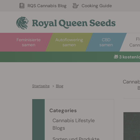
RQS Cannabis Blog
Cooking Guide
F
Feminisierte
Autoflowering
CBD
samen
samen
samen
Cann
🎁
3 kosten
Cannabi
Startseite
>
Blog
Categories
Cannabis Lifestyle
Blogs
Sorten und Produkte