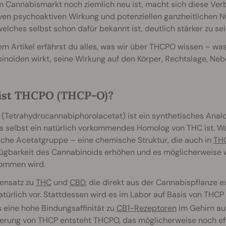
m Cannabismarkt noch ziemlich neu ist, macht sich diese Ve
ven psychoaktiven Wirkung und potenziellen ganzheitlichen Nu
elches selbst schon dafür bekannt ist, deutlich stärker zu se
em Artikel erfährst du alles, was wir über THCPO wissen – was
inoiden wirkt, seine Wirkung auf den Körper, Rechtslage, Ne
ist THCPO (THCP-O)?
(Tetrahydrocannabiphorolacetat) ist ein synthetisches Anal
s selbst ein natürlich vorkommendes Homolog von THC ist. W
iche Acetatgruppe – eine chemische Struktur, die auch in
TH
fügbarkeit des Cannabinoids erhöhen und es möglicherweise 
ommen wird.
ensatz zu
THC
und
CBD
, die direkt aus der Cannabispflanze
atürlich vor. Stattdessen wird es im Labor auf Basis von THCP 
 eine hohe Bindungsaffinität zu
CB1-Rezeptoren
im Gehirn au
erung von THCP entsteht THCPO, das möglicherweise noch effiz