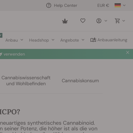
EUR €
Help Center
Saved
items
W
Anbauanleitung
Anbau
Headshop
Angebote

verwenden
Cannabiswissenschaft
Cannabiskonsum
und Wohlbefinden
THCPO?
 neuartiges synthetisches Cannabinoid.
seiner Potenz, die höher ist als die von