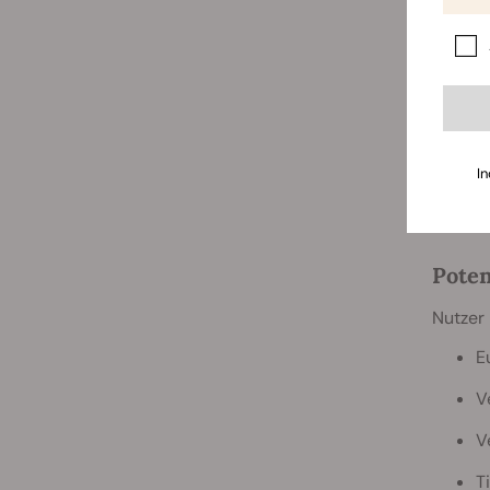
Die Ace
Fähigke
Verbin
nur stä
Es ist 
bericht
inhalie
In
verzöge
Poten
Nutzer 
E
V
V
T