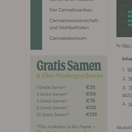
Der Cannabisanbau
Cannabiswissenschaft
und Wohlbefinden
Cannabiskonsum
By
Max 
Inha
W
W
T
sich
I
Wusste