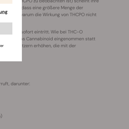
auch bei THCPO zu beobachten ist) scheint ihre
 bedeutet, dass eine größere Menge der
rung
e erklärt, warum die Wirkung von THCPO nicht
se nicht sofort eintritt. Wie bei THC-O
allem wenn das Cannabinoid eingenommen statt
rung bei Nutzern erhöhen, die mit der
der
uft, darunter:
)