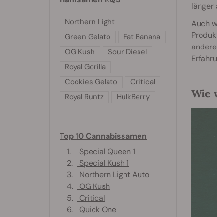
länger 
Northern Light
Auch w
Produk
Green Gelato
Fat Banana
andere
OG Kush
Sour Diesel
Erfahr
Royal Gorilla
Cookies Gelato
Critical
Wie 
Royal Runtz
HulkBerry
Top 10 Cannabissamen
1.
Special Queen 1
2.
Special Kush 1
3.
Northern Light Auto
4.
OG Kush
5.
Critical
6.
Quick One