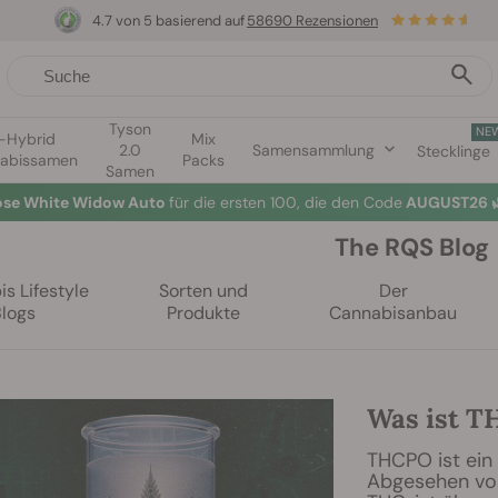
4.7 von 5 basierend auf
58690 Rezensionen
Tyson
NE
1-Hybrid
Mix
2.0
Samensammlung
Stecklinge
abissamen
Packs
Samen
lose White Widow Auto
für die ersten 100, die den Code
AUGUST26 
The RQS Blog
s Lifestyle
Sorten und
Der
Blogs
Produkte
Cannabisanbau
Was ist 
THCPO ist ein
Abgesehen von 