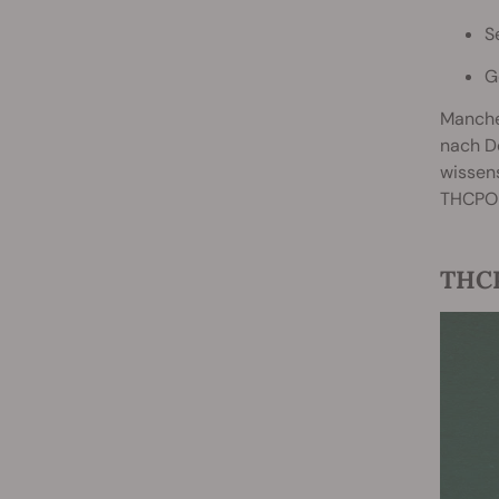
S
G
Manche 
nach Do
wissens
THCPO 
THCP