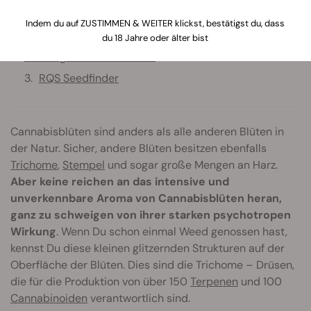
Wirkungen von Cannabis
Indem du auf ZUSTIMMEN & WEITER klickst, bestätigst du, dass
du 18 Jahre oder älter bist
Was verursacht die verschiedenen körperlichen
Wirkungen von Cannabis?
RQS Seedfinder
Cannabisblüten sind anders als alle anderen Blüten in
der Natur. Sicher, andere Blüten besitzen ebenfalls
Trichome
,
Stempel
und sogar große Mengen an Harz.
Aber keine reichen an das intensive und
unverkennbare Aroma von Cannabisblüten heran,
ganz zu schweigen von ihrer starken psychotropen
Wirkung
. Wenn Du schon einmal Weed genossen hast,
kennst Du diese kleinen glitzernden Strukturen auf der
Oberfläche der Blüten. Dies sind die Trichome – Drüsen,
die für die Produktion von über 150
Terpenen
und 100
Cannabinoiden
verantwortlich sind.