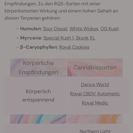
Empfindungen. Zu den RQS-Sorten mit einer
körperbetonten Wirkung und einem hohen Gehalt an
diesen Terpenen gehören:
Humulen
:
Sour Diesel
,
White Widow
,
OG Kush
Myrcene
:
Special Kush 1
,
Skunk XL
β-Caryophyllen
:
Royal Cookies
Körperliche
Cannabissorten
Empfindungen
Dance World
Körperlich
Royal CBDV Automatic
entspannend
Royal Medic
Northern Light