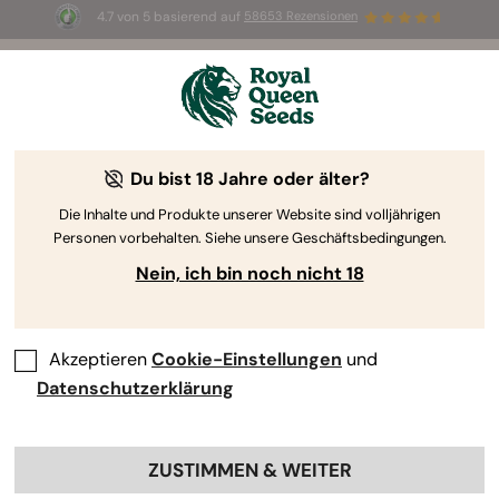
4.7 von 5 basierend auf
58653 Rezensionen
☀️ Sommer-Sale: Bis zu 50 % Rabatt
auf ausgewählte Produkte! ⏤
Jetzt kaufen
🛍️
Du bist 18 Jahre oder älter?
By
Luke Sumpter
Geschmack und Wirkung von
Die Inhalte und Produkte unserer Website sind volljährigen
Personen vorbehalten. Siehe unsere Geschäftsbedingungen.
Cannabissorten: Ein Leitfaden
Nein, ich bin noch nicht 18
Akzeptieren
Cookie-Einstellungen
und
Datenschutzerklärung
ZUSTIMMEN & WEITER
Inhaltsverzeichnis: