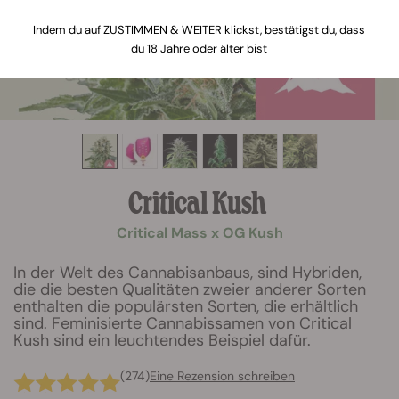
Indem du auf ZUSTIMMEN & WEITER klickst, bestätigst du, dass
du 18 Jahre oder älter bist
Critical Kush
Critical Mass x OG Kush
In der Welt des Cannabisanbaus, sind Hybriden,
die die besten Qualitäten zweier anderer Sorten
enthalten die populärsten Sorten, die erhältlich
sind. Feminisierte Cannabissamen von Critical
Kush sind ein leuchtendes Beispiel dafür.
(274)
Eine Rezension schreiben