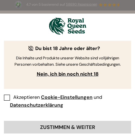
4.7 von 5 basierend auf
58690 Rezensionen
🎁
3 White Widow Auto Samen
KOSTENLOS für die
ersten 100, die den Code
AUGUST26 🌿
Du bist 18 Jahre oder älter?
Die Inhalte und Produkte unserer Website sind volljährigen
Personen vorbehalten. Siehe unsere Geschäftsbedingungen.
Nein, ich bin noch nicht 18
Akzeptieren
Cookie-Einstellungen
und
Datenschutzerklärung
ZUSTIMMEN & WEITER