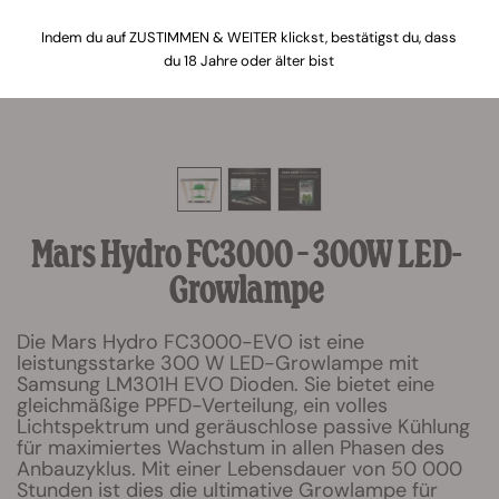
Indem du auf ZUSTIMMEN & WEITER klickst, bestätigst du, dass
du 18 Jahre oder älter bist
Mars Hydro FC3000 – 300W LED-
Growlampe
Die Mars Hydro FC3000-EVO ist eine
leistungsstarke 300 W LED-Growlampe mit
Samsung LM301H EVO Dioden. Sie bietet eine
gleichmäßige PPFD-Verteilung, ein volles
Lichtspektrum und geräuschlose passive Kühlung
für maximiertes Wachstum in allen Phasen des
Anbauzyklus. Mit einer Lebensdauer von 50 000
Stunden ist dies die ultimative Growlampe für