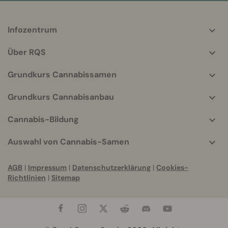
Infozentrum
More
helpful
Über RQS
info
Grundkurs Cannabissamen
Grundkurs Cannabisanbau
Cannabis-Bildung
Auswahl von Cannabis-Samen
AGB
|
Impressum
|
Datenschutzerklärung
|
Cookies-
Richtlinien
|
Sitemap