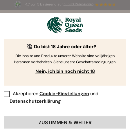
4.7 von 5 basierend auf
58690 Rezensionen
🎁
3 White Widow Auto Samen
KOSTENLOS für die
ersten 100, die den Code
AUGUST26 🌿
Du bist 18 Jahre oder älter?
Die Inhalte und Produkte unserer Website sind volljährigen
Personen vorbehalten. Siehe unsere Geschäftsbedingungen.
Nein, ich bin noch nicht 18
Akzeptieren
Cookie-Einstellungen
und
Datenschutzerklärung
ZUSTIMMEN & WEITER