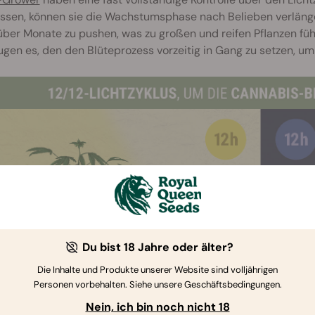
ssen, können sie die Wachstumsphase nach Belieben verlänge
ber Monate zu pushen, was zu großen und reifen Pflanzen führ
gen es, den den Blüteprozess vorzeitig in Gang zu setzen, um 
Du bist 18 Jahre oder älter?
Die Inhalte und Produkte unserer Website sind volljährigen
Personen vorbehalten. Siehe unsere Geschäftsbedingungen.
Nein, ich bin noch nicht 18