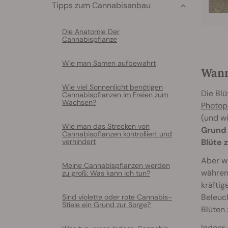
Tipps zum Cannabisanbau
Die Anatomie Der
Cannabispflanze
Wie man Samen aufbewahrt
Wann
Wie viel Sonnenlicht benötigen
Die Blü
Cannabispflanzen im Freien zum
Wachsen?
Photop
(und wi
Wie man das Strecken von
Grund 
Cannabispflanzen kontrolliert und
verhindert
Blüte 
Aber wi
Meine Cannabispflanzen werden
während
zu groß: Was kann ich tun?
kräftig
Beleuch
Sind violette oder rote Cannabis-
Stiele ein Grund zur Sorge?
Blüten
Indoor