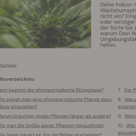
Deine Indoor-
Wachstumsphas
nicht ein? Ein
oder verzögert
der Sorte bis 
warum Dein We
Umgebungsfakt
helfen.
 Sumpter
ltsverzeichnis:
nn beginnt die photoperiodische Blütephase?
Der 
ie zwingt man eine photoperiodische Pflanze dazu,
Waru
Blüte einzuleiten?
einleit
arum brauchen einige Pflanzen länger als andere?
Wann
ie man die Größe seiner Pflanzen herausfindet
Wie 
einzulei
ie lange dauert es, bis die Blüten erscheinen?