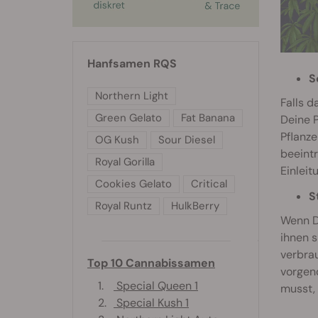
Hanfsamen RQS
S
Northern Light
Falls d
Green Gelato
Fat Banana
Deine P
Pflanze
OG Kush
Sour Diesel
beeintr
Royal Gorilla
Einleit
Cookies Gelato
Critical
S
Royal Runtz
HulkBerry
Wenn Du
ihnen s
verbrau
Top 10 Cannabissamen
vorgeno
1.
Special Queen 1
musst, 
2.
Special Kush 1