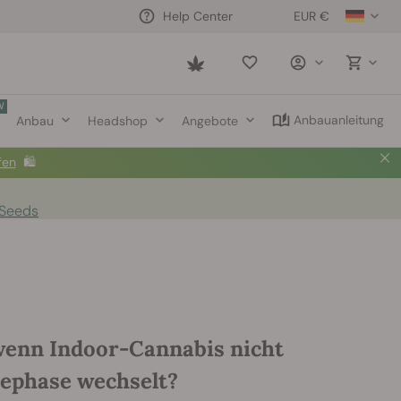
EUR €
Help Center
Saved
items
W
Anbauanleitung
Anbau
Headshop
Angebote
fen
🛍️
 Seeds
wenn Indoor-Cannabis nicht
tephase wechselt?