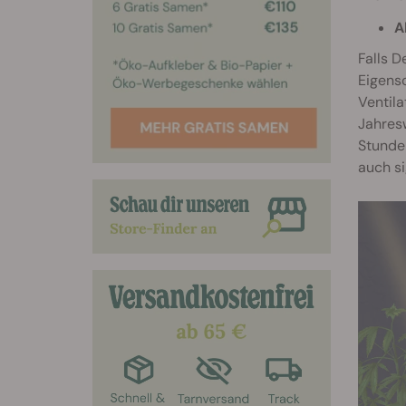
A
Falls D
Eigens
Ventila
Jahres
Stunde
auch si