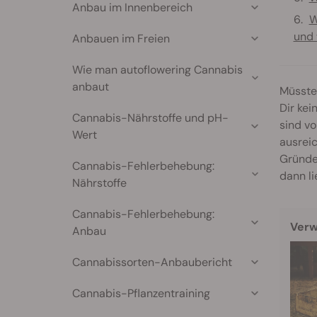
Anbau im Innenbereich
W
und 
Anbauen im Freien
Wie man autoflowering Cannabis
anbaut
Müssten
Dir kei
Cannabis-Nährstoffe und pH-
sind vo
Wert
ausrei
Gründe,
Cannabis-Fehlerbehebung:
dann li
Nährstoffe
Cannabis-Fehlerbehebung:
Verw
Anbau
Cannabissorten-Anbaubericht
Cannabis-Pflanzentraining