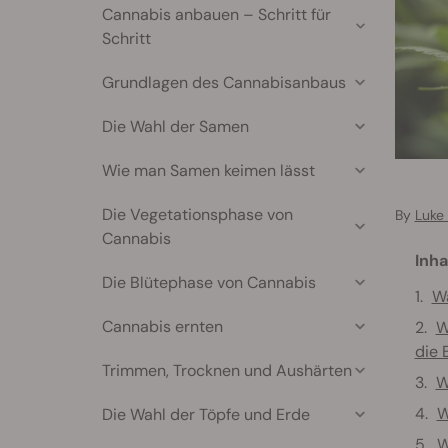
Cannabis anbauen – Schritt für
Schritt
Grundlagen des Cannabisanbaus
Die Wahl der Samen
Wie man Samen keimen lässt
Die Vegetationsphase von
By
Luke
Cannabis
Inha
Die Blütephase von Cannabis
Wa
Cannabis ernten
W
die 
Trimmen, Trocknen und Aushärten
W
W
Die Wahl der Töpfe und Erde
W