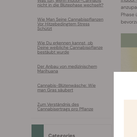
Was tun, wenn Indoor-Cannabis
nicht in die Blütephase wechselt?
anzupa
Phase ü
Wie Man Seine Cannabispflanzen
bevorzu
Vor Hitzebedingtem Stress
Schützt
Wie Du erkennen kannst, ob
Deine weibliche Cannabispflanze
bestäubt wurde
Der Anbau von medizinischem
Marihuana
Cannabis-Blütenwäsche: Wie
man Gras säubert
Zum Verständnis des
Cannabisertrags pro Pflanze
Categories