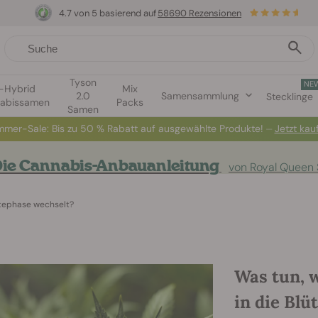
4.7 von 5 basierend auf
58690 Rezensionen
Tyson
NE
1-Hybrid
Mix
2.0
Samensammlung
Stecklinge
abissamen
Packs
Samen
mer-Sale: Bis zu 50 % Rabatt auf ausgewählte Produkte! ⏤
Jetzt kau
ie Cannabis-Anbauanleitung
von Royal Queen
ütephase wechselt?
Was tun, 
in die Blü