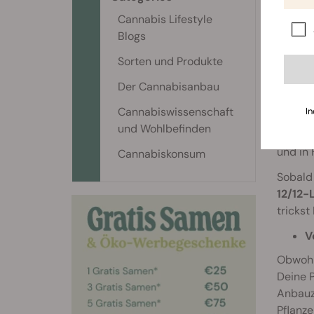
Cannabis Lifestyle
Blogs
Sorten und Produkte
Wie 
Der Cannabisanbau
Falls D
Cannabiswissenschaft
In
die Blü
und Wohlbefinden
gewachs
und in 
Cannabiskonsum
Sobald 
12/12-
trickst
V
Obwohl 
Deine P
Anbauze
Pflanze