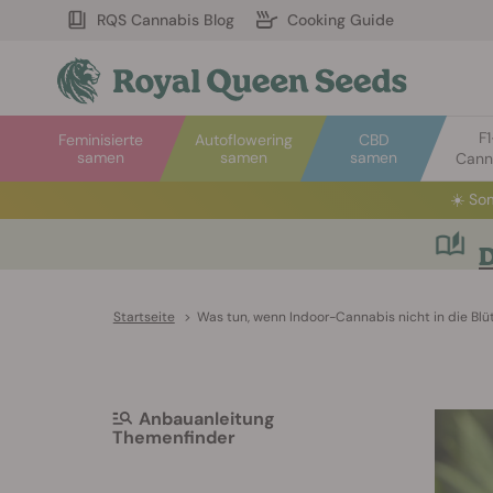
RQS Cannabis Blog
Cooking Guide
F
Feminisierte
Autoflowering
CBD
samen
samen
samen
Cann
☀️
Som
D
Startseite
>
Was tun, wenn Indoor-Cannabis nicht in die Bl
Anbauanleitung
Themenfinder