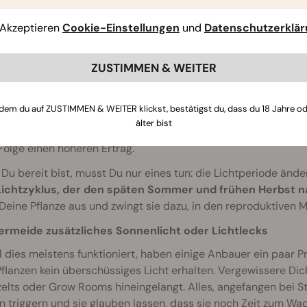
Akzeptieren
Cookie-Einstellungen
und
Datenschutzerklä
ZUSTIMMEN & WEITER
zwingt man eine photoperiodische Pflanze d
u photoperiodische Pflanzen anbaust, hast Du die Möglichkeit, 
dem du auf ZUSTIMMEN & WEITER klickst, bestätigst du, dass du 18 Jahre o
tephase einleitest, solltest Du sicherstellen, dass Deine P
älter bist
en sind, um eine gute Ernte hervorbringen zu können. Ein gr
Folge einen höheren Ertrag.
Du bereit bist, musst Du nur eines tun: die Lichtperiode ände
Lichtzyklus, der den späten Sommer und frühen Herbst 
 Deine Pflanze aus und zwingt sie dazu, in den reproduktiven 
ermeide zusätzliches Sonnenlicht oder Lichtlecks
dies meistens funktioniert, haben einige Anbauer ein paar P
flanzen kein überschüssiges Licht erhalten. Vergewissere Dic
lts oder Grow Rooms hineingelangt. Alles, angefangen bei St
n triggern und sie glauben lassen, dass sie noch Zeit zum Wa