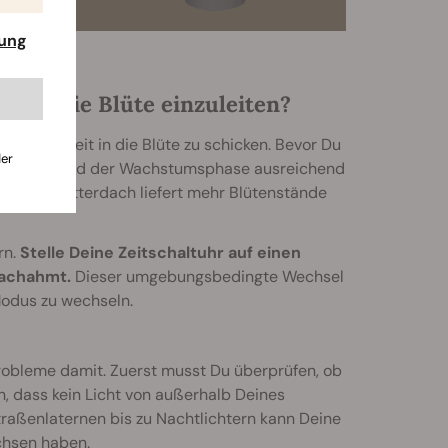
rung
azu, die Blüte einzuleiten?
sie jederzeit in die Blüte zu schicken. Bevor Du
der
flanzen während der Wachstumsphase ausreichend
ößeres Blätterdach liefert mehr Blütenstände
rn.
Stelle Deine Zeitschaltuhr auf einen
nachahmt.
Dieser umgebungsbedingte Wechsel
Modus zu wechseln.
robleme damit. Zuerst musst Du überprüfen, ob
h, dass kein Licht von außerhalb Deines
raßenlaternen bis zu Nachtlichtern kann Deine
chsen haben.