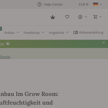
EUR €
Help Center
Saved
items
W
Anbauanleitung
Anbau
Headshop
Angebote
fen
🛍️
 Seeds
anbau Im Grow Room:
uftfeuchtigkeit und