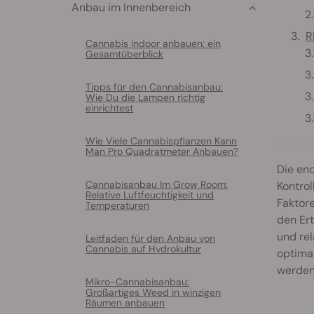
Anbau im Innenbereich
R
Cannabis indoor anbauen: ein
Gesamtüberblick
Tipps für den Cannabisanbau:
Wie Du die Lampen richtig
einrichtest
Wie Viele Cannabispflanzen Kann
Man Pro Quadratmeter Anbauen?
Die en
Cannabisanbau Im Grow Room:
Kontrol
Relative Luftfeuchtigkeit und
Faktore
Temperaturen
den Ert
und rel
Leitfaden für den Anbau von
Cannabis auf Hydrokultur
optimal
werden 
Mikro-Cannabisanbau:
Großartiges Weed in winzigen
Räumen anbauen