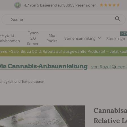
4.7 von 5 basierend auf
58653 Rezensionen
Tyson
NE
1-Hybrid
Mix
2.0
Samensammlung
Stecklinge
abissamen
Packs
Samen
mer-Sale: Bis zu 50 % Rabatt auf ausgewählte Produkte! ⏤
Jetzt kau
ie Cannabis-Anbauanleitung
von Royal Queen
chtigkeit und Temperaturen
Cannabis
Relative L