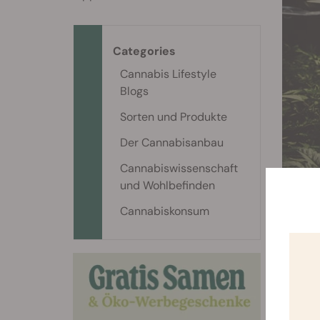
Categories
Cannabis Lifestyle
Blogs
Sorten und Produkte
Der Cannabisanbau
Cannabiswissenschaft
und Wohlbefinden
Cannabiskonsum
LUF
Wir mü
Aufzuc
einzute