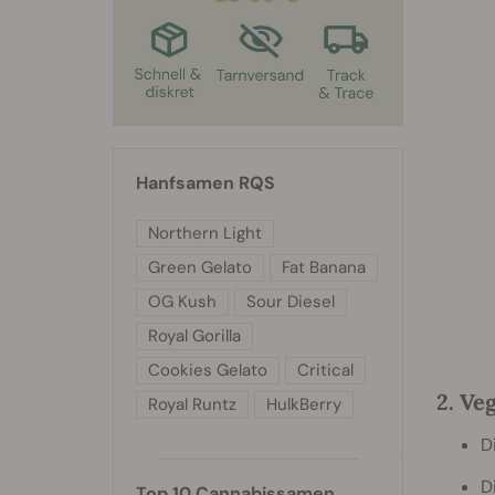
Hanfsamen RQS
Northern Light
Green Gelato
Fat Banana
OG Kush
Sour Diesel
Royal Gorilla
Cookies Gelato
Critical
2. Ve
Royal Runtz
HulkBerry
D
D
Top 10 Cannabissamen