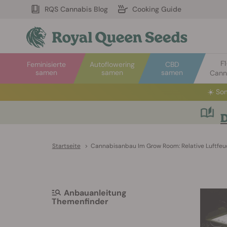
RQS Cannabis Blog
Cooking Guide
F
Feminisierte
Autoflowering
CBD
samen
samen
samen
Cann
☀️
Som
D
Startseite
>
Cannabisanbau Im Grow Room: Relative Luftfeu
Anbauanleitung
Themenfinder