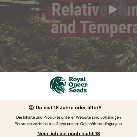
Video id:
xae1s3y
TFEUCHTIGKEIT UND TEMPERATUREN: V
Du bist 18 Jahre oder älter?
Die Inhalte und Produkte unserer Website sind volljährigen
ssen definieren, was Feuchtigkeits- und Temperaturregelung 
Personen vorbehalten. Siehe unsere Geschäftsbedingungen.
ht von Cannabis geht. Es macht Sinn das Leben von Cannabisp
Nein, ich bin noch nicht 18
ilen, in denen die Luftfeuchtigkeit und die Temperaturen ents