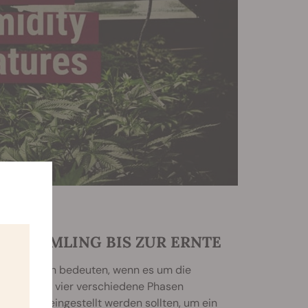
OM SÄMLING BIS ZUR ERNTE
tatsächlich bedeuten, wenn es um die
flanzen in vier verschiedene Phasen
prechend eingestellt werden sollten, um ein