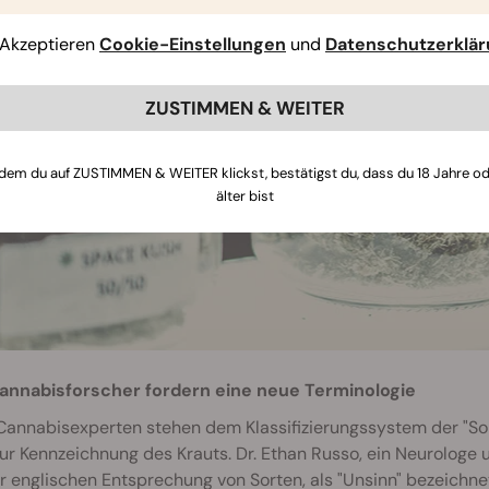
Akzeptieren
Cookie-Einstellungen
und
Datenschutzerklä
ZUSTIMMEN & WEITER
dem du auf ZUSTIMMEN & WEITER klickst, bestätigst du, dass du 18 Jahre o
älter bist
annabisforscher fordern eine neue Terminologie
Cannabisexperten stehen dem Klassifizierungssystem der "Sor
r Kennzeichnung des Krauts. Dr. Ethan Russo, ein Neurologe un
r englischen Entsprechung von Sorten, als "Unsinn" bezeichnet 