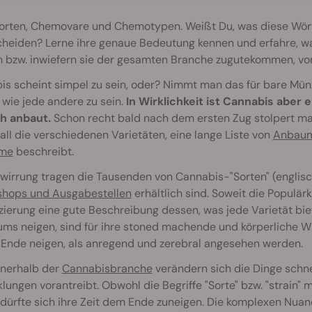
sorten, Chemovare und Chemotypen. Weißt Du, was diese Wört
cheiden? Lerne ihre genaue Bedeutung kennen und erfahre, wa
 bzw. inwiefern sie der gesamten Branche zugutekommen, von
s scheint simpel zu sein, oder? Nimmt man das für bare Mün
 wie jede andere zu sein.
In Wirklichkeit ist Cannabis aber e
h anbaut.
Schon recht bald nach dem ersten Zug stolpert man
 all die verschiedenen Varietäten, eine lange Liste von
Anbau
hme
beschreibt.
wirrung tragen die Tausenden von Cannabis-"Sorten" (englisch:
shops und Ausgabestellen
erhältlich sind. Soweit die Populärk
izierung eine gute Beschreibung dessen, was jede Varietät bie
ms neigen, sind für ihre stoned machende und körperliche W
-Ende neigen, als anregend und zerebral angesehen werden.
nnerhalb der
Cannabisbranche
verändern sich die Dinge schne
lungen vorantreibt. Obwohl die Begriffe "Sorte" bzw. "strain" 
dürfte sich ihre Zeit dem Ende zuneigen. Die komplexen Nua