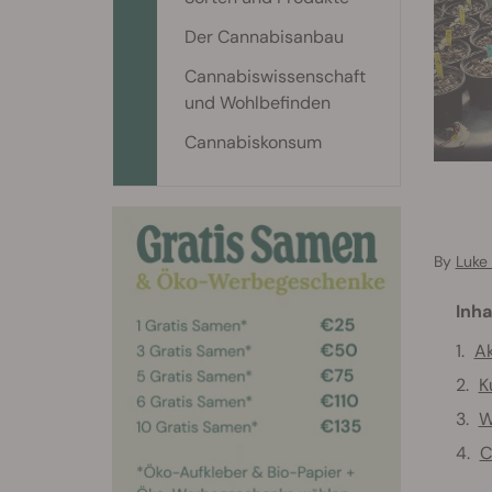
Der Cannabisanbau
Cannabiswissenschaft
und Wohlbefinden
Cannabiskonsum
By
Luke
Inha
Ak
K
W
C