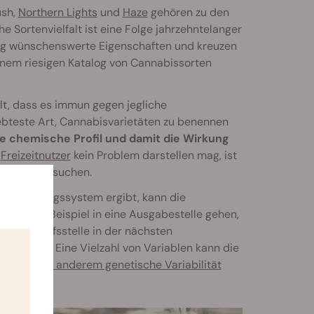
ush,
Northern Lights
und
Haze
gehören zu den
 Sortenvielfalt ist eine Folge jahrzehntelanger
ndig wünschenswerte Eigenschaften und kreuzen
inem riesigen Katalog von Cannabissorten
elt, dass es immun gegen jegliche
iebteste Art, Cannabisvarietäten zu benennen
re chemische Profil und damit die Wirkung
n
Freizeitnutzer
kein Problem darstellen mag, ist
 Erfahrung suchen.
sifizierungssystem ergibt, kann die
est zum Beispiel in eine Ausgabestelle gehen,
re Verkaufsstelle in der nächsten
 erleben. Eine Vielzahl von Variablen kann die
wozu unter anderem genetische Variabilität