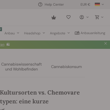
EUR €
Help Center
Saved
items
W
Anbauanleitung
Anbau
Headshop
Angebote
fen
🛍️
Cannabiswissenschaft
Cannabiskonsum
und Wohlbefinden
Kultursorten vs. Chemovare
typen: eine kurze