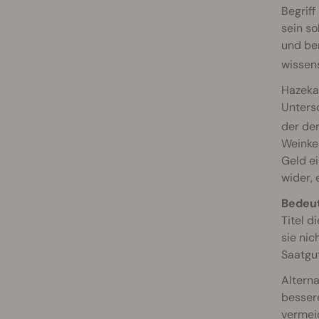
Begriff
sein so
und be
wissen
Hazekam
Unters
der der
Weinken
Geld e
wider, 
Bedeut
Titel d
sie nic
Saatgu
Alterna
bessere
vermeid