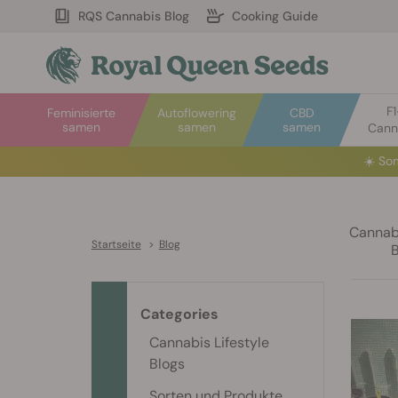
RQS Cannabis Blog
Cooking Guide
F
Feminisierte
Autoflowering
CBD
samen
samen
samen
Cann
☀️
Som
Cannabi
Startseite
>
Blog
Categories
Cannabis Lifestyle
Blogs
Sorten und Produkte