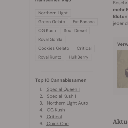
Beschr
mehr E
Northern Light
Blüten
Green Gelato
Fat Banana
jeder d
OG Kush
Sour Diesel
Royal Gorilla
Verw
Cookies Gelato
Critical
Royal Runtz
HulkBerry
Top 10 Cannabissamen
1.
Special Queen 1
2.
Special Kush 1
3.
Northern Light Auto
4.
OG Kush
5.
Critical
Aktu
6.
Quick One