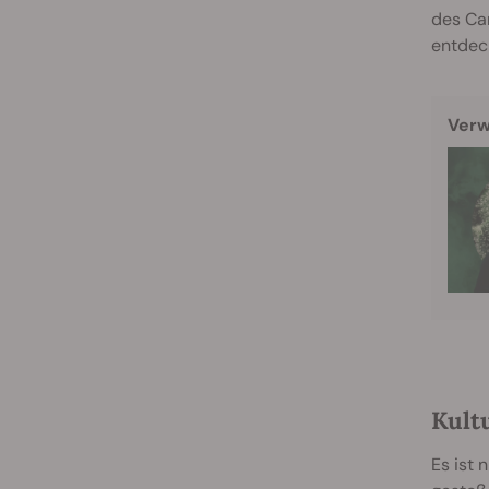
des Can
entdec
Verw
Kult
Es ist 