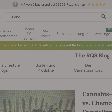
4.7 von 5 basierend auf
58653 Rezensionen
Tyson
NE
1-Hybrid
Mix
2.0
Samensammlung
Stecklinge
abissamen
Packs
Samen
mer-Sale: Bis zu 50 % Rabatt auf ausgewählte Produkte! ⏤
Jetzt kau
The RQS Blog
s Lifestyle
Sorten und
Der
Blogs
Produkte
Cannabisanbau
Cannabis-
vs. Chemo