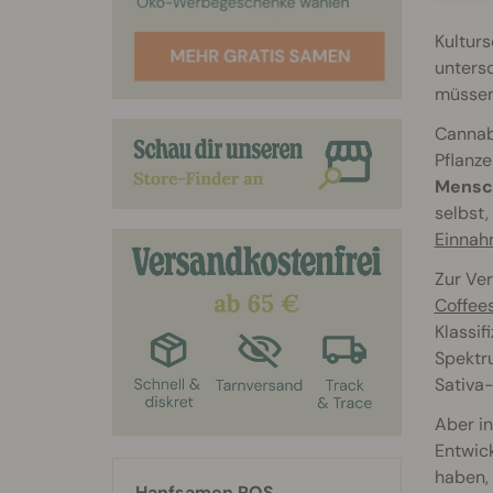
Kultur
unters
müssen
Cannabi
Pflanze
Mensc
selbst,
Einna
Zur Ver
Coffee
Klassif
Spektru
Sativa
Aber i
Entwick
haben, 
Hanfsamen RQS