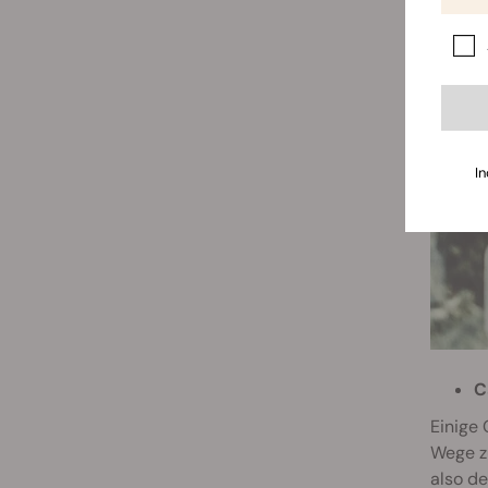
In
C
Einige 
Wege zu
also de