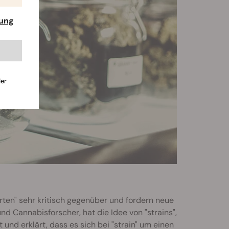
rung
der
ten" sehr kritisch gegenüber und fordern neue
d Cannabisforscher, hat die Idee von "strains",
und erklärt, dass es sich bei "strain" um einen