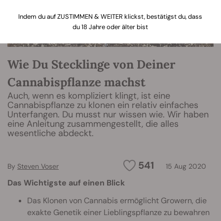
Indem du auf ZUSTIMMEN & WEITER klickst, bestätigst du, dass
du 18 Jahre oder älter bist
Wie Du Stecklinge von Deiner
Cannabispflanze machst
Auch, wenn es kompliziert klingt, ist eine
Cannabispflanze zu klonen ein relativ einfaches
Unterfangen. Du musst nur wissen wie. Wir haben
eine Anleitung zusammengestellt, die alles
wesentliche abdeckt.
541
By
Steven Voser
15 Aug 2020
Das Wichtigste auf einen Blick
Das Klonen von Cannabis ermöglicht Growern, die
exakte Genetik einer Lieblingspflanze zu bewahren