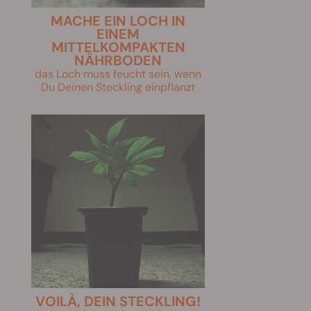
MACHE EIN LOCH IN
EINEM
MITTELKOMPAKTEN
NÄHRBODEN
das Loch muss feucht sein, wenn
Du Deinen Steckling einpflanzt
VOILÀ, DEIN STECKLING!