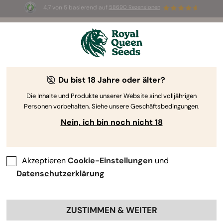
4.7 von 5 basierend auf
58690 Rezensionen
☀️ Sommer-Sale: Bis zu 50 % Rabatt
auf ausgewählte Produkte! ⏤
Jetzt kaufen
🛍️
Du bist 18 Jahre oder älter?
The RQS Blog
Die Inhalte und Produkte unserer Website sind volljährigen
Personen vorbehalten. Siehe unsere Geschäftsbedingungen.
Cannabis Lifestyle Blogs
Sorten und Produkte
Nein, ich bin noch nicht 18
Akzeptieren
Cookie-Einstellungen
und
Datenschutzerklärung
ZUSTIMMEN & WEITER