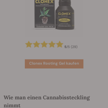
5
/
5
(29)
Clonex Rooting Gel kaufen
Wie man einen Cannabissteckling
nimmt