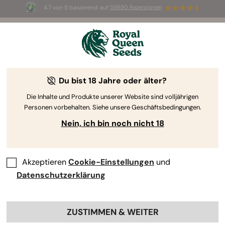
4.7 von 5 basierend auf
58690 Rezensionen
☀️ Sommer-Sale: Bis zu 50 % Rabatt
auf ausgewählte Produkte! ⏤
Jetzt kaufen
🛍️
Du bist 18 Jahre oder älter?
The RQS Blog
Die Inhalte und Produkte unserer Website sind volljährigen
Personen vorbehalten. Siehe unsere Geschäftsbedingungen.
Cannabis Lifestyle Blogs
Sorten und Produkte
Nein, ich bin noch nicht 18
Akzeptieren
Cookie-Einstellungen
und
Datenschutzerklärung
ZUSTIMMEN & WEITER