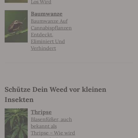
Los Wird
Baumwanze
Baumwanze Auf
Cannabispflanzen
Entdeckt,
Eliminiert Und
Verhindert
Schütze Dein Weed vor kleinen
Insekten
Thripse
Blasenfüßer, auch
bekannt als
Thripse – Wie wird