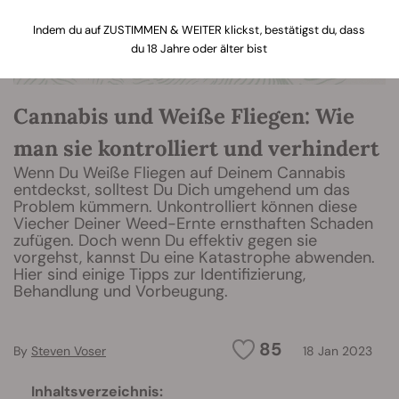
Indem du auf ZUSTIMMEN & WEITER klickst, bestätigst du, dass
du 18 Jahre oder älter bist
Cannabis und Weiße Fliegen: Wie
man sie kontrolliert und verhindert
Wenn Du Weiße Fliegen auf Deinem Cannabis
entdeckst, solltest Du Dich umgehend um das
Problem kümmern. Unkontrolliert können diese
Viecher Deiner Weed-Ernte ernsthaften Schaden
zufügen. Doch wenn Du effektiv gegen sie
vorgehst, kannst Du eine Katastrophe abwenden.
Hier sind einige Tipps zur Identifizierung,
Behandlung und Vorbeugung.
85
By
Steven Voser
18 Jan 2023
Inhaltsverzeichnis: