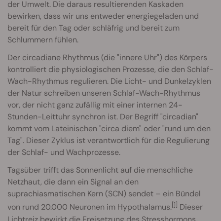
der Umwelt. Die daraus resultierenden Kaskaden
bewirken, dass wir uns entweder energiegeladen und
bereit für den Tag oder schläfrig und bereit zum
Schlummern fühlen.
Der circadiane Rhythmus (die "innere Uhr") des Körpers
kontrolliert die physiologischen Prozesse, die den Schlaf-
Wach-Rhythmus regulieren. Die Licht- und Dunkelzyklen
der Natur schreiben unseren Schlaf-Wach-Rhythmus
vor, der nicht ganz zufällig mit einer internen 24-
Stunden-Leittuhr synchron ist. Der Begriff "circadian"
kommt vom Lateinischen "circa diem" oder "rund um den
Tag". Dieser Zyklus ist verantwortlich für die Regulierung
der Schlaf- und Wachprozesse.
Tagsüber trifft das Sonnenlicht auf die menschliche
Netzhaut, die dann ein Signal an den
suprachiasmatischen Kern (SCN) sendet – ein Bündel
[1]
von rund 20.000 Neuronen im Hypothalamus.
Dieser
Lichtreiz bewirkt die Freisetzung des Stresshormons