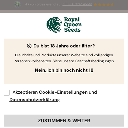
4.7 von 5 basierend auf
58690 Rezensionen
☀️ Sommer-Sale: Bis zu 50 % Rabatt
auf ausgewählte Produkte! ⏤
Jetzt kaufen
🛍️
Du bist 18 Jahre oder älter?
The RQS Blog
Die Inhalte und Produkte unserer Website sind volljährigen
Personen vorbehalten. Siehe unsere Geschäftsbedingungen.
Cannabis Lifestyle Blogs
Sorten und Produkte
Nein, ich bin noch nicht 18
Akzeptieren
Cookie-Einstellungen
und
Datenschutzerklärung
ZUSTIMMEN & WEITER