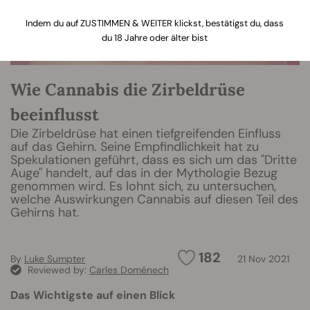
Indem du auf ZUSTIMMEN & WEITER klickst, bestätigst du, dass
du 18 Jahre oder älter bist
Wie Cannabis die Zirbeldrüse
beeinflusst
Die Zirbeldrüse hat einen tiefgreifenden Einfluss
auf das Gehirn. Seine Empfindlichkeit hat zu
Spekulationen geführt, dass es sich um das "Dritte
Auge" handelt, auf das in der Mythologie Bezug
genommen wird. Es lohnt sich, zu untersuchen,
welche Auswirkungen Cannabis auf diesen Teil des
Gehirns hat.
182
By
Luke Sumpter
21 Nov 2021
Reviewed by:
Carles Doménech
Das Wichtigste auf einen Blick