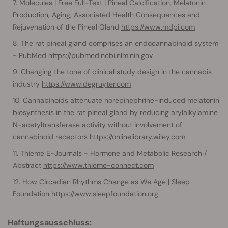
Molecules | Free Full-Text | Pineal Calcification, Melatonin
Production, Aging, Associated Health Consequences and
Rejuvenation of the Pineal Gland
https://www.mdpi.com
The rat pineal gland comprises an endocannabinoid system
- PubMed
https://pubmed.ncbi.nlm.nih.gov
Changing the tone of clinical study design in the cannabis
industry
https://www.degruyter.com
Cannabinoids attenuate norepinephrine-induced melatonin
biosynthesis in the rat pineal gland by reducing arylalkylamine
N-acetyltransferase activity without involvement of
cannabinoid receptors
https://onlinelibrary.wiley.com
Thieme E-Journals - Hormone and Metabolic Research /
Abstract
https://www.thieme-connect.com
How Circadian Rhythms Change as We Age | Sleep
Foundation
https://www.sleepfoundation.org
Haftungsausschluss: