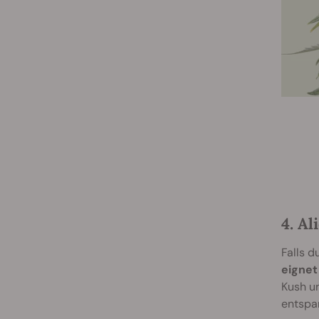
4. A
Falls d
eignet
Kush un
entspa