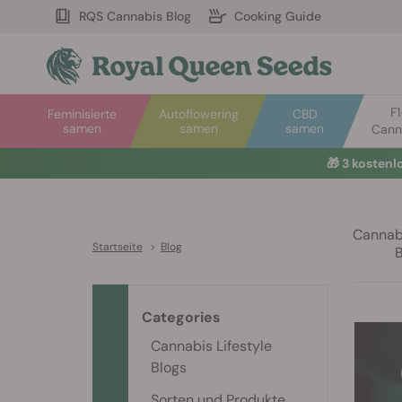
RQS Cannabis Blog
Cooking Guide
F
Feminisierte
Autoflowering
CBD
samen
samen
samen
Cann
🎁
3 kosten
Cannabi
Startseite
>
Blog
Categories
Cannabis Lifestyle
Blogs
Sorten und Produkte