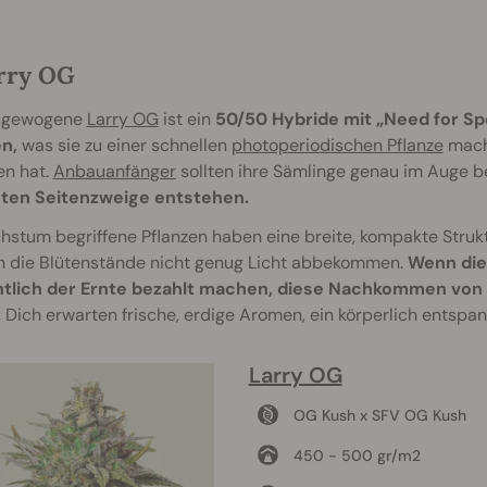
arry OG
sgewogene
Larry OG
ist ein
50/50 Hybride mit „Need for S
n,
was sie zu einer schnellen
photoperiodischen Pflanze
macht
en hat.
Anbauanfänger
sollten ihre Sämlinge genau im Auge b
sten Seitenzweige entstehen.
stum begriffene Pflanzen haben eine breite, kompakte Strukt
n die Blütenstände nicht genug Licht abbekommen.
Wenn die 
htlich der Ernte bezahlt machen, diese Nachkommen von 
.
Dich erwarten frische, erdige Aromen, ein körperlich entspa
Larry OG
OG Kush x SFV OG Kush
450 - 500 gr/m2