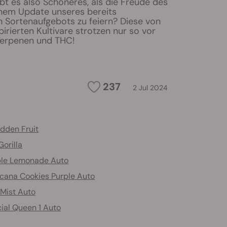
bt es also Schöneres, als die Freude des
nem Update unseres bereits
 Sortenaufgebots zu feiern? Diese von
irierten Kultivare strotzen nur so vor
Terpenen und THC!
237
2 Jul 2024
idden Fruit
Gorilla
ple Lemonade Auto
icana Cookies Purple Auto
 Mist Auto
ial Queen 1 Auto