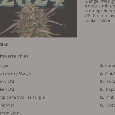
Gange. Was gi
Anbaus mit ei
umfangreichen
US-Sorten insp
zuckersüßen 
Sholl
ltsverzeichnis:
ngie
Forb
trawberry Cough
Pink 
arry OG
Pur
lien OG
Trop
ropicana Cookies Purple
Pink
ink Mist
Spec
emon Skunk