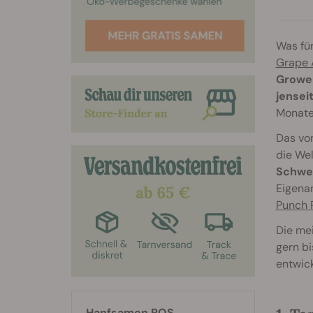
Was für
Grape 
Grower
jensei
Monate
Das von
die Wel
Schwe
Eigenan
Punch 
Die me
gern b
entwick
Hanfsamen RQS