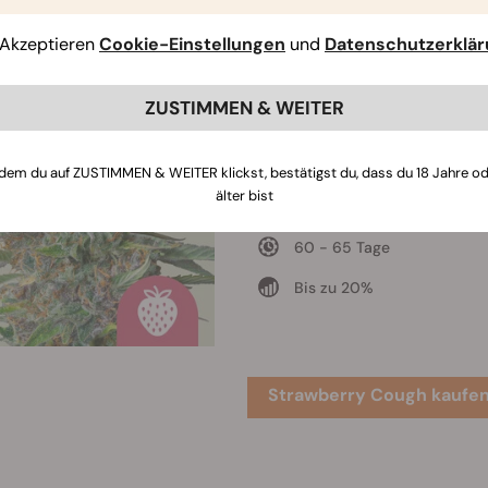
be 650 g/Pflanze belohnen.
Akzeptieren
Cookie-Einstellungen
und
Datenschutzerklä
Strawberry Cough
ZUSTIMMEN & WEITER
Strawberry Fields x Haze
450 - 500 gr/m2
dem du auf ZUSTIMMEN & WEITER klickst, bestätigst du, dass du 18 Jahre o
älter bist
100 - 150 cm
60 - 65 Tage
Bis zu 20%
Strawberry Cough kaufe