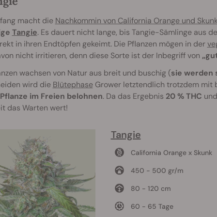
ngie
fang macht die
Nachkommin von California Orange und Skunk
ige
Tangie
. Es dauert nicht lange, bis Tangie-Sämlinge aus
rekt in ihren Endtöpfen gekeimt. Die Pflanzen mögen in der
ve
von nicht irritieren, denn diese Sorte ist der Inbegriff von
„gut
anzen wachsen von Natur aus breit und buschig (
sie werden 
eiden wird die
Blütephase
Grower letztendlich trotzdem mit 
Pflanze im Freien belohnen
. Da das Ergebnis
20 % THC
und 
it das Warten wert!
Tangie
California Orange x Skunk
450 - 500 gr/m
80 - 120 cm
60 - 65 Tage