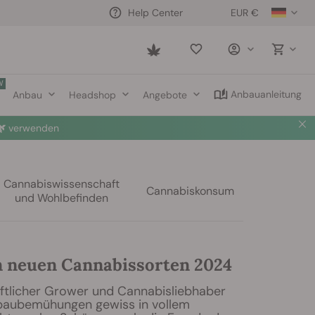
EUR €
Help Center
Saved
items
W
Anbauanleitung
Anbau
Headshop
Angebote

verwenden
Cannabiswissenschaft
Cannabiskonsum
und Wohlbefinden
n neuen Cannabissorten 2024
aftlicher Grower und Cannabisliebhaber
baubemühungen gewiss in vollem