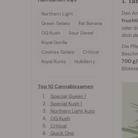
1. Ta
Den An
Northern Light
frucht
Green Gelato
Fat Banana
oder di
OG Kush
Sour Diesel
dich da
Royal Gorilla
Die Pfl
Cookies Gelato
Critical
Beschn
700 g/
Royal Runtz
HulkBerry
Blüteze
Top 10 Cannabissamen
1.
Special Queen 1
2.
Special Kush 1
3.
Northern Light Auto
4.
OG Kush
5.
Critical
6.
Quick One