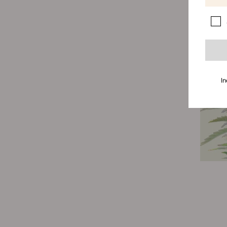
schrei
In