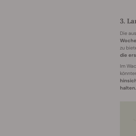
3. L
Die au
Woche
zu biet
die er
Im Wach
könnte
hinsic
halten