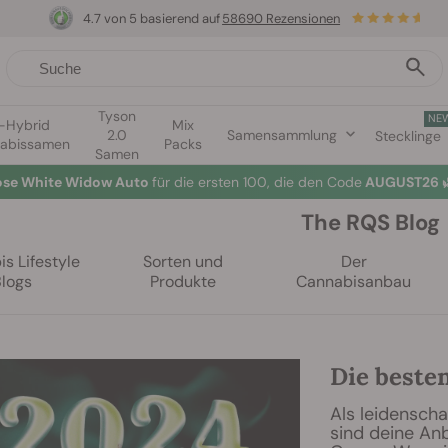
4.7 von 5 basierend auf
58690 Rezensionen
Tyson
NE
1-Hybrid
Mix
2.0
Samensammlung
Stecklinge
abissamen
Packs
Samen
lose White Widow Auto
für die ersten 100, die den Code
AUGUST26 
The RQS Blog
s Lifestyle
Sorten und
Der
Blogs
Produkte
Cannabisanbau
Die beste
Als leidensch
sind deine An