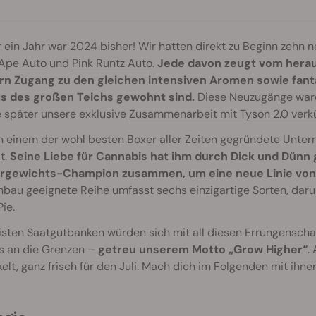
 ein Jahr war 2024 bisher! Wir hatten direkt zu Beginn zehn n
Ape Auto
und
Pink Runtz Auto
.
Jede davon zeugt vom hera
n Zugang zu den gleichen intensiven Aromen sowie fant
ts des großen Teichs gewohnt sind.
Diese Neuzugänge waren
 später unsere exklusive
Zusammenarbeit mit Tyson 2.0 ver
 einem der wohl besten Boxer aller Zeiten gegründete Unter
t.
Seine Liebe für Cannabis hat ihm durch Dick und Dünn
rgewichts-Champion zusammen, um eine neue Linie vo
bau geeignete Reihe umfasst sechs einzigartige Sorten, dar
Pie
.
isten Saatgutbanken würden sich mit all diesen Errungenscha
is an die Grenzen –
getreu unserem Motto „Grow Higher“
.
elt, ganz frisch für den Juli. Mach dich im Folgenden mit ihnen