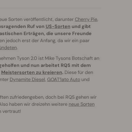
eue Sorten veröffentlicht, darunter
Cherry Pie
,
usragenden Ruf von
US-Sorten
und gibt
astischen Erträgen, die unsere Freunde
 jedoch erst der Anfang, da wir ein paar
kündeten
.
nehmen Tyson 2.0 ist Mike Tysons Botschaft an
 geholfen und nun arbeitet RQS mit dem
n
Meistersorten zu kreieren
.
Diese für den
unter
Dynamite Diesel
,
GOAT’lato Auto
und
ften zufriedengeben, doch bei RQS gehen wir
 Also haben wir dreizehn weitere
neue Sorten
 vertraut!