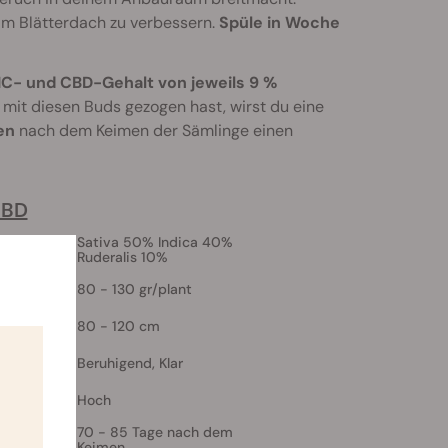
n im Blätterdach zu verbessern.
Spüle in Woche
C- und CBD-Gehalt von jeweils 9 %
 mit diesen Buds gezogen hast, wirst du eine
en
nach dem Keimen der Sämlinge einen
CBD
mosa
Sativa 50% Indica 40%
Ruderalis 10%
80 - 130 gr/plant
80 - 120 cm
Beruhigend, Klar
Hoch
70 - 85 Tage nach dem
Keimen