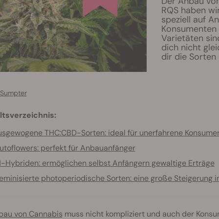
Der Anbau von
RQS haben wir
speziell auf 
Konsumenten a
Varietäten si
dich nicht gle
dir die Sorten
 Sumpter
ltsverzeichnis:
sgewogene THC:CBD-Sorten: ideal für unerfahrene Konsume
utoflowers: perfekt für Anbauanfänger
1-Hybriden: ermöglichen selbst Anfängern gewaltige Erträge
eminisierte photoperiodische Sorten: eine große Steigerung i
bau von Cannabis
muss nicht kompliziert und auch der Konsum