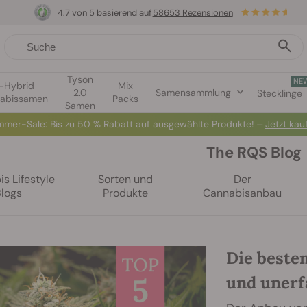
4.7 von 5 basierend auf
58653 Rezensionen
Tyson
NE
1-Hybrid
Mix
2.0
Samensammlung
Stecklinge
abissamen
Packs
Samen
mer-Sale: Bis zu 50 % Rabatt auf ausgewählte Produkte! ⏤
Jetzt kau
The RQS Blog
s Lifestyle
Sorten und
Der
Blogs
Produkte
Cannabisanbau
Die beste
und uner