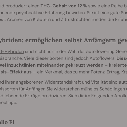
ud produziert einen
THC-Gehalt von 12 %
sowie eine Reihe b
nende psychoaktive Erfahrung bewirken. Sie ist eine gute Sort
t. Aromen von Kräutern und Zitrusfrüchten runden die Erfah
ybriden: ermöglichen selbst Anfängern gew
F1-Hybriden
sind nicht nur in der Welt der autoflowering Gene
sbranche. Viele dieser Sorten sind jedoch Autoflowers.
Dies
ei Inzuchtlinien miteinander gekreuzt werden – kreierte
sis-Effekt aus
– ein Merkmal, das zu mehr Potenz, Ertrag, Kra
d ihrer angeborenen Widerstandskraft und Vitalität sind aut
issorten für Anfänger
. Sie widerstehen mühelos Schädlingen 
 lohnende Erträge produzieren. Sieh dir im Folgenden Apollo 
eulinge.
llo F1