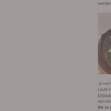
werden
Je nach
Laufe i
Entlau
den le
bis zu