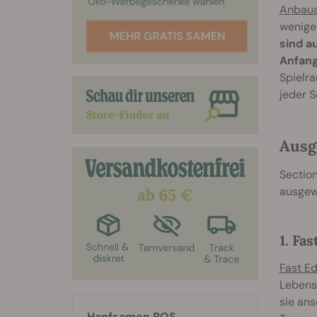
Anbaua
weniger
sind a
Anfang
Spielra
jeder S
Ausg
Section
ausgew
1. Fa
Fast E
Lebensz
sie ans
Hanfsamen RQS