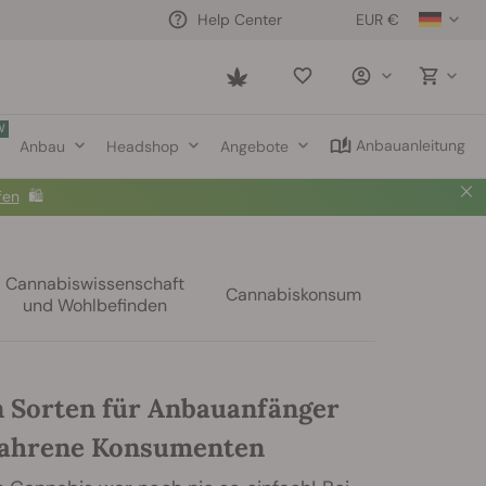
EUR €
Help Center
Saved
items
W
Anbauanleitung
Anbau
Headshop
Angebote
fen
🛍️
Cannabiswissenschaft
Cannabiskonsum
und Wohlbefinden
n Sorten für Anbauanfänger
fahrene Konsumenten