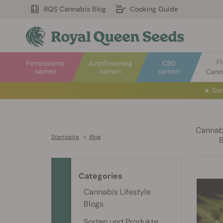
RQS Cannabis Blog
Cooking Guide
F
Feminisierte
Autoflowering
CBD
samen
samen
samen
Cann
☀️
Som
Cannabi
Startseite
>
Blog
Categories
Cannabis Lifestyle
Blogs
Sorten und Produkte