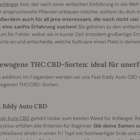
nfänger
bist, der nach einer einfachen Einführung in die Wel
 anspruchsvolle Pflanzen anbauen möchte, solltest du dich 
ußerdem auch für all jene interessant, die noch nicht vi
 eine sanfte Erfahrung suchen!
Sie gehören zu den einfach
um für Fehler, wobei sie in kurzer Zeit trotzdem großartige Er
orte an und entscheide, welche Kultivare einen Platz in dei
ewogene THC:CBD-Sorten: ideal für uner
 addition: Im Folgenden werden wir uns Fast Eddy Auto CBD 
ogenen THC:CBD-Sorten.
st Eddy Auto CBD
ddy Auto CBD
gehört locker zum besten Weed für Anfänger. Ihr
yklus erfüllen alle Kriterien für Beginner.
Gib deine Samen zu
chließend direkt in einen 11 l Topf mit hochwertiger Erde und