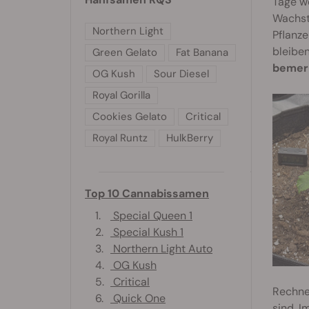
Tage we
Wachst
Northern Light
Pflanze
bleibe
Green Gelato
Fat Banana
bemer
OG Kush
Sour Diesel
Royal Gorilla
Cookies Gelato
Critical
Royal Runtz
HulkBerry
Top 10 Cannabissamen
1.
Special Queen 1
2.
Special Kush 1
3.
Northern Light Auto
4.
OG Kush
5.
Critical
Rechne 
6.
Quick One
sind. I