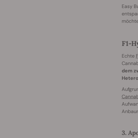
Easy B
entspan
möchtes
F1-H
Echte
Cannabi
dem zw
Hetero
Aufgrun
Cannab
Aufwand
Anbaun
3. Apo