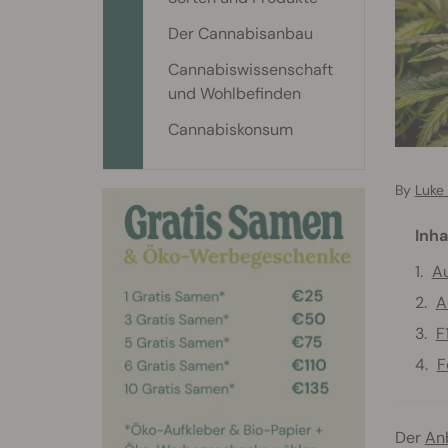
Der Cannabisanbau
Cannabiswissenschaft
und Wohlbefinden
Cannabiskonsum
By
Luke
Inha
Au
A
F
F
Der
An