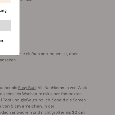
rung
kaufen
der
rte sucht, die einfach anzubauen ist, aber
 ansehen.
facher als
Easy Bud
. Als Nachkommin von White
ide schnelles Wachstum mit einer kompakten
1 l Topf und gieße gründlich. Sobald die Samen
 von 5 cm erreichen
. In der
dach entwickeln und nicht größer als
30 cm