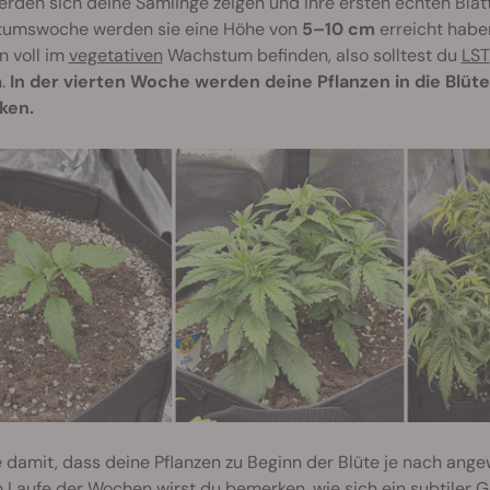
rden sich deine Sämlinge zeigen und ihre ersten echten Bla
umswoche werden sie eine Höhe von
5–10 cm
erreicht habe
n voll im
vegetativen
Wachstum befinden, also solltest du
LST
n.
In der vierten Woche werden deine Pflanzen in die Blüt
ken.
damit, dass deine Pflanzen zu Beginn der Blüte je nach ang
m Laufe der Wochen wirst du bemerken, wie sich ein subtiler