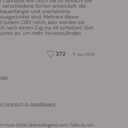
 Cannabis war noch nie so einfach! Bei
 verschiedene Sorten entwickelt, die
Anbauanfänger und unerfahrene
usgerichtet sind. Mehrere dieser
nd zudem CBD-reich, also werden sie
ich nach einem Zug ins All schießen! Sieh
 unten an, um mehr herauszufinden.
372
17 Jun 2024
nten
m Vergleich zu Autoflowers
 muss nicht überwältigend sein. Falls du ein