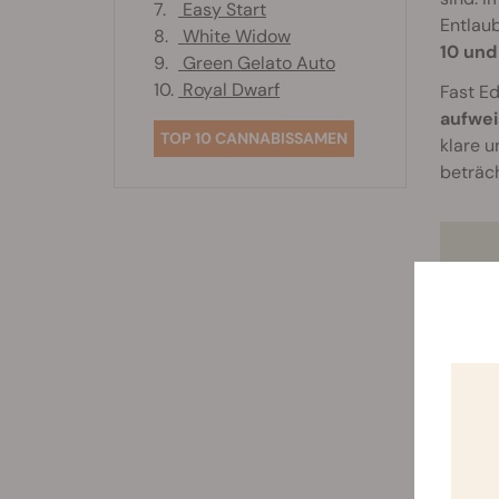
7.
Easy Start
Entlau
8.
White Widow
10 und
9.
Green Gelato Auto
10.
Royal Dwarf
Fast E
aufwe
TOP 10 CANNABISSAMEN
klare 
beträch