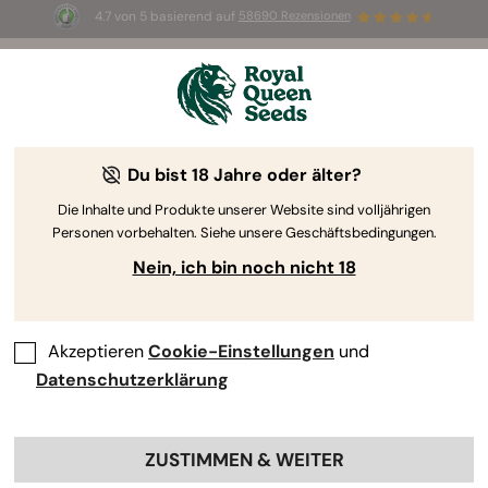
4.7 von 5 basierend auf
58690 Rezensionen
☀️ Sommer-Sale: Bis zu 50 % Rabatt
auf ausgewählte Produkte! ⏤
Jetzt kaufen
🛍️
Du bist 18 Jahre oder älter?
The RQS Blog
Die Inhalte und Produkte unserer Website sind volljährigen
Personen vorbehalten. Siehe unsere Geschäftsbedingungen.
Cannabis Lifestyle Blogs
Sorten und Produkte
Nein, ich bin noch nicht 18
Akzeptieren
Cookie-Einstellungen
und
Datenschutzerklärung
ZUSTIMMEN & WEITER