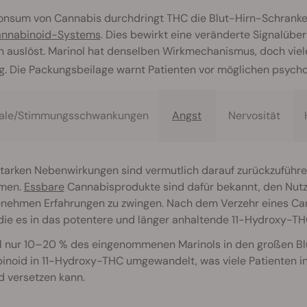
onsum von Cannabis durchdringt THC die Blut-Hirn-Schranke
nnabinoid-Systems
. Dies bewirkt eine veränderte Signalüb
h auslöst. Marinol hat denselben Wirkmechanismus, doch viel
g. Die Packungsbeilage warnt Patienten vor möglichen psyc
ale/Stimmungsschwankungen
Angst
Nervosität
tarken Nebenwirkungen sind vermutlich darauf zurückzuführen
men.
Essbare
Cannabisprodukte sind dafür bekannt, den Nutz
nehmen Erfahrungen zu zwingen. Nach dem Verzehr eines Can
 die es in das potentere und länger anhaltende 11-Hydroxy-T
 nur 10–20 % des eingenommenen Marinols in den großen Blut
inoid in 11-Hydroxy-THC umgewandelt, was viele Patienten 
d versetzen kann.