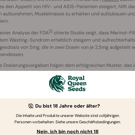
s den Appetit von HIV- und AIDS-Patienten steigert, hilft d
en aufzunehmen, Muskelmasse zu erhalten und aufzubauen und 
ern.
[1]
 einer Analyse der FDA
zitierte Studie zeigt, dass Marinol-P
tem Wasting-Syndrom erheblich steigern und aufrechterhalte
gesdosis von 5mg, die in zwei Dosen von je 2,5mg aufgeteilt 
endessen.
le Dosierungsvorgaben folgen dem erfolgreichen Muster, das 
mpfohlen, die individuell verschriebene Dosis eine Stu
petit zu steigern, und eine weitere Dosis eine Stunde vor
nehmen.
Du bist 18 Jahre oder älter?
Die Inhalte und Produkte unserer Website sind volljährigen
Personen vorbehalten. Siehe unsere Geschäftsbedingungen.
Nein, ich bin noch nicht 18