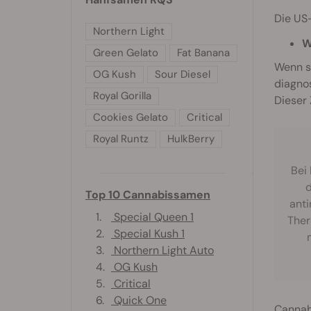
Die US-
Northern Light
W
Green Gelato
Fat Banana
Wenn s
OG Kush
Sour Diesel
diagnos
Royal Gorilla
Dieser 
Cookies Gelato
Critical
Royal Runtz
HulkBerry
Bei 
d
Top 10 Cannabissamen
anti
1.
Special Queen 1
Ther
2.
Special Kush 1
3.
Northern Light Auto
4.
OG Kush
5.
Critical
6.
Quick One
Cannabi