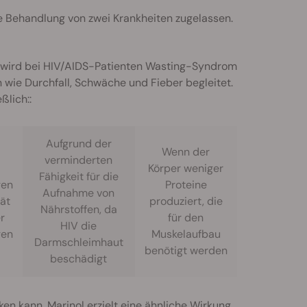
e Behandlung von zwei Krankheiten zugelassen.
, wird bei HIV/AIDS-Patienten Wasting-Syndrom
 wie Durchfall, Schwäche und Fieber begleitet.
ßlich::
Aufgrund der
Wenn der
verminderten
Körper weniger
Fähigkeit für die
gen
Proteine
Aufnahme von
tät
produziert, die
Nährstoffen, da
r
für den
HIV die
gen
Muskelaufbau
Darmschleimhaut
benötigt werden
beschädigt
en kann. Marinol erzielt eine ähnliche Wirkung.