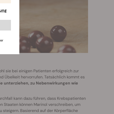
rung
der
l sie bei einigen Patienten erfolgreich zur
d Übelkeit hervorrufen. Tatsächlich kommt es
ie unterziehen, zu Nebenwirkungen wie
rchfall kann dazu führen, dass Krebspatienten
gten Staaten können Marinol verschreiben, um
steigern. Basierend auf der Körperfläche