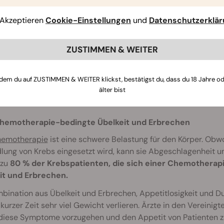
Akzeptieren
Cookie-Einstellungen
und
Datenschutzerklä
ZUSTIMMEN & WEITER
dem du auf ZUSTIMMEN & WEITER klickst, bestätigst du, dass du 18 Jahre o
älter bist
hemotherapie-bedingte Übelkeit und Erbrechen
emotherapie
ist eine schwere Belastung für den Körper. Obwoh
ung von Krebs eingesetzt wird, kann sie Abgeschlagenheit un
 zu
80 % der Krebspatienten, die sich einer Chemotherap
it und Erbrechen.
bination aus Übelkeit und Erbrechen, Appetitlosigkeit und Du
kurzer Zeit sehr viel Gewicht verlieren. Ärzte in den Vereini
diese Symptome vorzugehen und den Appetit von Patienten zu 