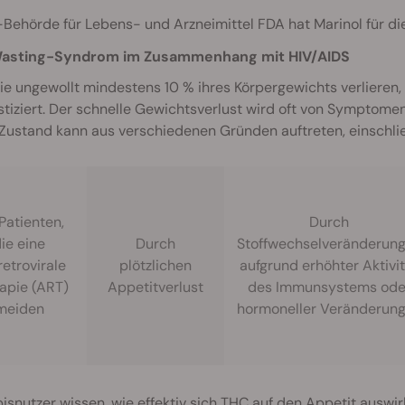
Behörde für Lebens- und Arzneimittel FDA hat Marinol für di
asting-Syndrom im Zusammenhang mit HIV/AIDS
ie ungewollt mindestens 10 % ihres Körpergewichts verlieren
tiziert. Der schnelle Gewichtsverlust wird oft von Symptomen
Zustand kann aus verschiedenen Gründen auftreten, einschlie
Patienten,
Durch
ie eine
Durch
Stoffwechselveränderun
retrovirale
plötzlichen
aufgrund erhöhter Aktivi
apie (ART)
Appetitverlust
des Immunsystems ode
meiden
hormoneller Veränderun
snutzer wissen, wie effektiv sich THC auf den
Appetit
auswirk