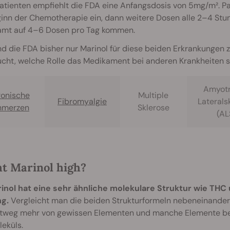
atienten empfiehlt die FDA eine Anfangsdosis von 5mg/m². P
ginn der Chemotherapie ein, dann weitere Dosen alle 2–4 Stu
amt auf 4–6 Dosen pro Tag kommen.
 die FDA bisher nur Marinol für diese beiden Erkrankungen z
cht, welche Rolle das Medikament bei anderen Krankheiten s
Amyot
onische
Multiple
Fibromyalgie
Laterals
hmerzen
Sklerose
(AL
t Marinol high?
rinol hat eine sehr ähnliche molekulare Struktur wie THC
g.
Vergleicht man die beiden Strukturformeln nebeneinander, s
htweg mehr von gewissen Elementen und manche Elemente be
eküls.