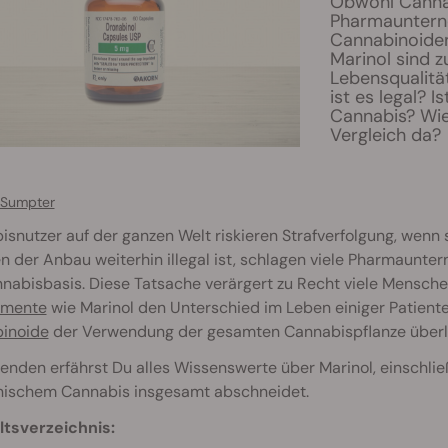
Obwohl Cannabi
Pharmauntern
Cannabinoiden
Marinol sind 
Lebensqualitä
ist es legal? 
Cannabis? Wie
Vergleich da?
 Sumpter
snutzer auf der ganzen Welt riskieren Strafverfolgung, wenn 
en der Anbau weiterhin illegal ist, schlagen viele Pharmaun
nabisbasis. Diese Tatsache verärgert zu Recht viele Mensch
amente
wie Marinol den Unterschied im Leben einiger Patien
inoide
der Verwendung der gesamten Cannabispflanze über
enden erfährst Du alles Wissenswerte über Marinol, einschlie
nischem Cannabis insgesamt abschneidet.
ltsverzeichnis: