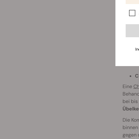
In
C
Eine
Ch
Behandl
bei bis
Übelke
Die Kom
binnen 
gegen 