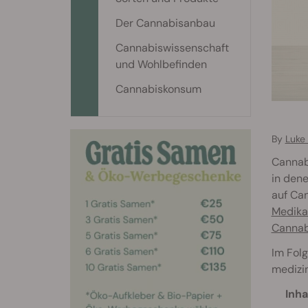
Der Cannabisanbau
Cannabiswissenschaft
und Wohlbefinden
Cannabiskonsum
By
Luke
Cannabi
in den
auf Can
Medik
Cannab
Im Folg
medizi
Inha