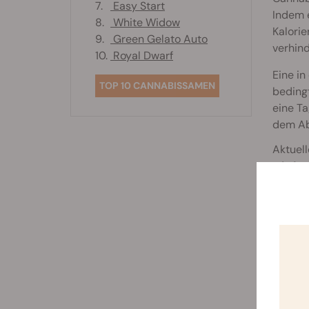
7.
Easy Start
Indem e
8.
White Widow
Kalori
9.
Green Gelato Auto
verhind
10.
Royal Dwarf
Eine in
TOP 10 CANNABISSAMEN
beding
eine Ta
dem Ab
Aktuel
wird e
den Ap
einzu