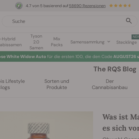
4.7 von 5 basierend auf
58690 Rezensionen
Tyson
NE
1-Hybrid
Mix
2.0
Samensammlung
Stecklinge
abissamen
Packs
Samen
lose White Widow Auto
für die ersten 100, die den Code
AUGUST26 
The RQS Blog
s Lifestyle
Sorten und
Der
Blogs
Produkte
Cannabisanbau
Was ist M
es sich v