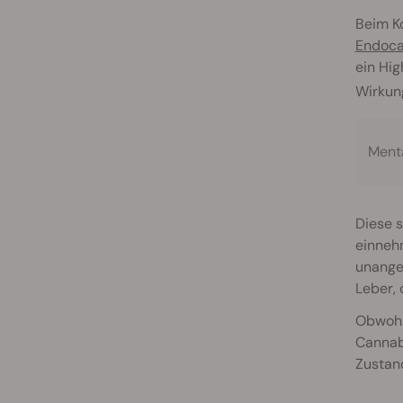
Beim K
Endoca
ein Hig
Wirkun
Ment
Diese s
einneh
unange
Leber,
Obwohl
Cannab
Zustan