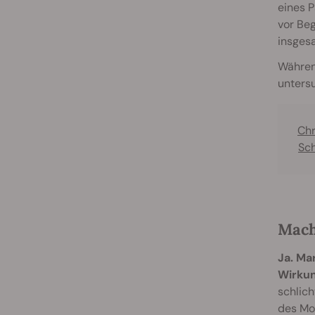
eines P
vor Be
insges
Während
untersu
Chr
Sc
Mach
Ja. Ma
Wirkun
schlic
des Mol