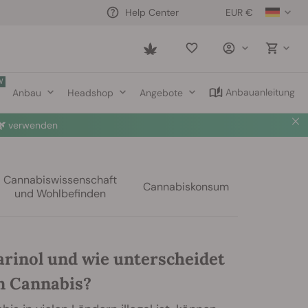
EUR €
Help Center
Saved
items
W
Anbauanleitung
Anbau
Headshop
Angebote

verwenden
Cannabiswissenschaft
Cannabiskonsum
und Wohlbefinden
arinol und wie unterscheidet
on Cannabis?