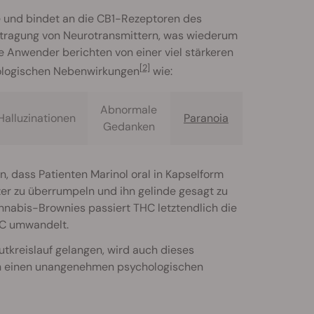
 und bindet an die CB1-Rezeptoren des
ertragung von Neurotransmittern, was wiederum
e Anwender berichten von einer viel stärkeren
[2]
hologischen Nebenwirkungen
wie:
Abnormale
Halluzinationen
Paranoia
Gedanken
, dass Patienten Marinol oral in Kapselform
er zu überrumpeln und ihn gelinde gesagt zu
nabis-Brownies passiert THC letztendlich die
HC umwandelt.
kreislauf gelangen, wird auch dieses
in einen unangenehmen psychologischen