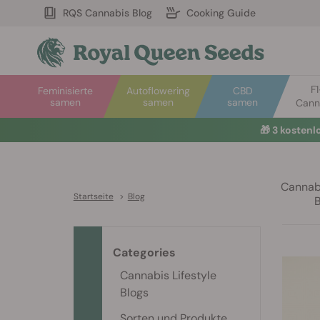
RQS Cannabis Blog
Cooking Guide
F
Feminisierte
Autoflowering
CBD
samen
samen
samen
Cann
🎁
3 kosten
Cannabi
Startseite
>
Blog
Categories
Cannabis Lifestyle
Blogs
Sorten und Produkte