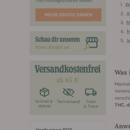
Wa
A
M
M
I
Was 
Marinol
Vereini
versch
THC, d
Anwe
Hanfsamen RQS