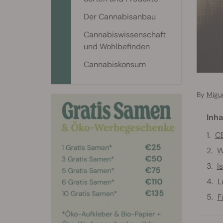
Der Cannabisanbau
Cannabiswissenschaft
und Wohlbefinden
Cannabiskonsum
By
Migu
Inha
CB
W
I
L
F