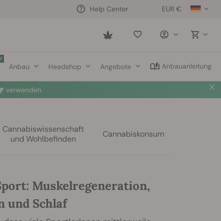
EUR €
Help Center
Saved
items
W
Anbauanleitung
Anbau
Headshop
Angebote

verwenden
Cannabiswissenschaft
Cannabiskonsum
und Wohlbefinden
port: Muskelregeneration,
 und Schlaf