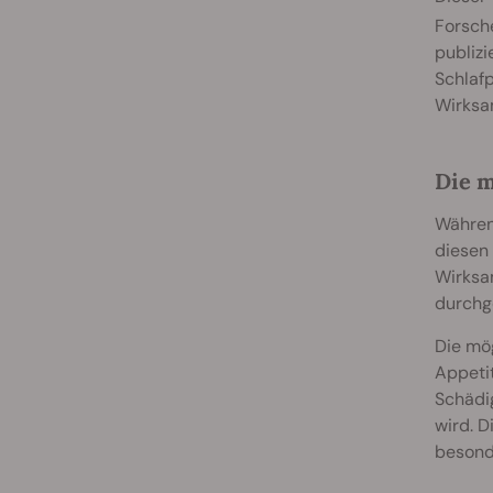
Forsch
publizi
Schlaf
Wirksam
Die 
Während
diesen
Wirksa
durchg
Die mö
Appetit
Schädi
wird. D
besond