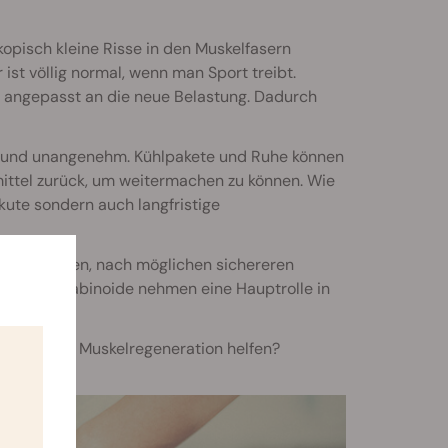
opisch kleine Risse in den Muskelfasern
ist völlig normal, wenn man Sport treibt.
er angepasst an die neue Belastung. Dadurch
t und unangenehm. Kühlpakete und Ruhe können
mittel zurück, um weitermachen zu können. Wie
kute sondern auch langfristige
r angefangen, nach möglichen sichereren
tenen Cannabinoide nehmen eine Hauptrolle in
ell bei der Muskelregeneration helfen?