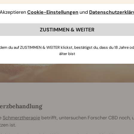
Akzeptieren
Cookie-Einstellungen
und
Datenschutzerklä
ZUSTIMMEN & WEITER
dem du auf ZUSTIMMEN & WEITER klickst, bestätigst du, dass du 18 Jahre o
älter bist
erzbehandlung
e
Schmerztherapie
betrifft, untersuchen Forscher CBD noch, 
zen ist.