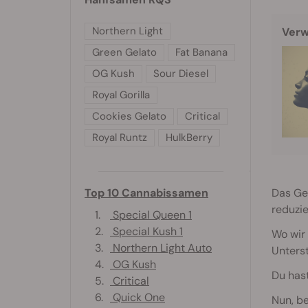
Northern Light
Verw
Green Gelato
Fat Banana
OG Kush
Sour Diesel
Royal Gorilla
Cookies Gelato
Critical
Royal Runtz
HulkBerry
Das Gef
Top 10 Cannabissamen
reduzie
1.
Special Queen 1
2.
Special Kush 1
Wo wir 
3.
Northern Light Auto
Unterst
4.
OG Kush
Du hast
5.
Critical
6.
Quick One
Nun, be