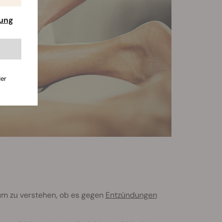
rung
der
um zu verstehen, ob es gegen
Entzündungen