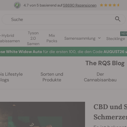
4.7 von 5 basierend auf
58690 Rezensionen
Tyson
NE
1-Hybrid
Mix
2.0
Samensammlung
Stecklinge
abissamen
Packs
Samen
lose White Widow Auto
für die ersten 100, die den Code
AUGUST26 
The RQS Blog
s Lifestyle
Sorten und
Der
Blogs
Produkte
Cannabisanbau
CBD und S
Schmerzen