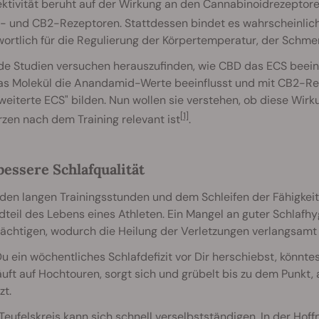
ektivität beruht auf der Wirkung an den Cannabinoidrezeptor
1- und CB2-Rezeptoren. Stattdessen bindet es wahrscheinlic
wortlich für die Regulierung der Körpertemperatur, der Sc
e Studien versuchen herauszufinden, wie CBD das ECS beeinflu
as Molekül die Anandamid-Werte beeinflusst und mit CB2-Reze
weiterte ECS" bilden. Nun wollen sie verstehen, ob diese Wi
[1]
zen nach dem Training relevant ist
.
bessere Schlafqualität
en langen Trainingsstunden und dem Schleifen der Fähigkeiten
teil des Lebens eines Athleten. Ein Mangel an guter Schlaf
ächtigen, wodurch die Heilung der Verletzungen verlangsamt
 ein wöchentliches Schlafdefizit vor Dir herschiebst, könntest
äuft auf Hochtouren, sorgt sich und grübelt bis zu dem Punkt
zt.
Teufelskreis kann sich schnell verselbstständigen. In der Ho