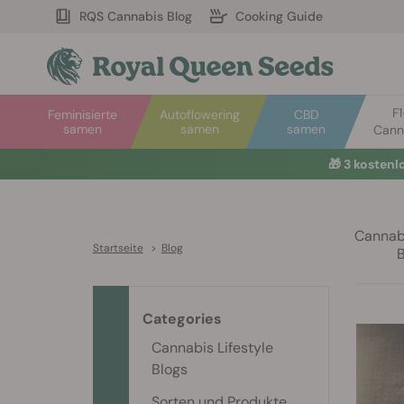
RQS Cannabis Blog
Cooking Guide
F
Feminisierte
Autoflowering
CBD
samen
samen
samen
Cann
🎁
3 kosten
Cannabi
Startseite
>
Blog
Categories
Cannabis Lifestyle
Blogs
Sorten und Produkte