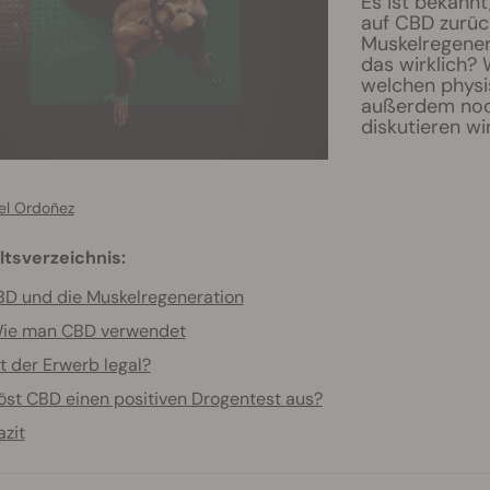
Es ist bekannt
auf CBD zurück
Muskelregenera
das wirklich?
welchen phys
außerdem noch
diskutieren wir
el Ordoñez
ltsverzeichnis:
D und die Muskelregeneration
ie man CBD verwendet
st der Erwerb legal?
öst CBD einen positiven Drogentest aus?
azit