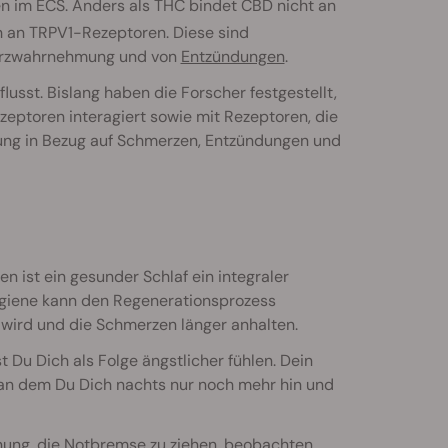
en im ECS. Anders als THC bindet CBD nicht an
h
an TRPV1-Rezeptoren. Diese sind
hmerzwahrnehmung und von
Entzündungen
.
sst. Bislang haben die Forscher festgestellt,
ptoren interagiert sowie mit Rezeptoren, die
rkung in Bezug auf Schmerzen, Entzündungen und
 ist ein gesunder Schlaf ein integraler
hygiene kann den Regenerationsprozess
 wird und die Schmerzen länger anhalten.
 Du Dich als Folge ängstlicher fühlen. Dein
, an dem Du Dich nachts nur noch mehr hin und
ffnung, die Notbremse zu ziehen, beobachten