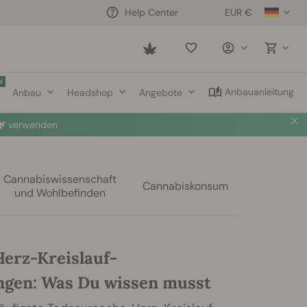
EUR €
Help Center
Saved
items
W
Anbauanleitung
Anbau
Headshop
Angebote

verwenden
Cannabiswissenschaft
Cannabiskonsum
und Wohlbefinden
erz-Kreislauf-
gen: Was Du wissen musst