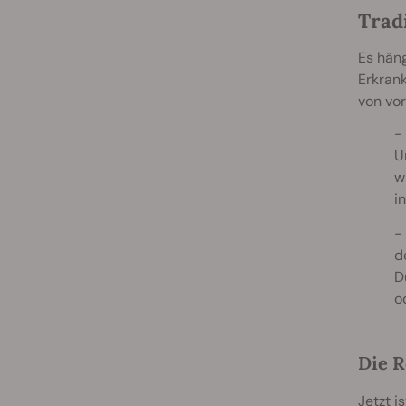
Trad
Es hän
Erkrank
von vor
U
w
i
d
D
o
Die R
Jetzt i