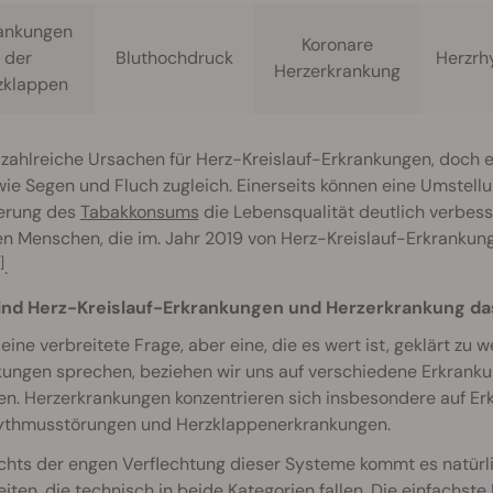
ankungen
Koronare
der
Bluthochdruck
Herzrh
Herzerkrankung
zklappen
 zahlreiche Ursachen für Herz-Kreislauf-Erkrankungen, doch ein
ie Segen und Fluch zugleich. Einerseits können eine Umstel
erung des
Tabakkonsums
die Lebensqualität deutlich verbess
en Menschen, die im. Jahr 2019 von Herz-Kreislauf-Erkrankung
]
.
ind Herz-Kreislauf-Erkrankungen und Herzerkrankung da
 eine verbreitete Frage, aber eine, die es wert ist, geklärt zu
ungen sprechen, beziehen wir uns auf verschiedene Erkranku
en. Herzerkrankungen konzentrieren sich insbesondere auf Er
ythmusstörungen und Herzklappenerkrankungen.
chts der engen Verflechtung dieser Systeme kommt es natürl
iten, die technisch in beide Kategorien fallen. Die einfachste 