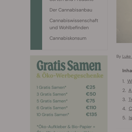
Der Cannabisanbau
Cannabiswissenschaft
und Wohlbefinden
Cannabiskonsum
By
Luke 
Inha
Wa
A
T
C
I