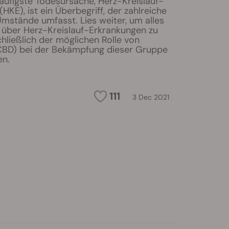
äufigste Todesursache, Herz-Kreislauf-
HKE), ist ein Überbegriff, der zahlreiche
mstände umfasst. Lies weiter, um alles
über Herz-Kreislauf-Erkrankungen zu
chließlich der möglichen Rolle von
CBD) bei der Bekämpfung dieser Gruppe
en.
111
3 Dec 2021