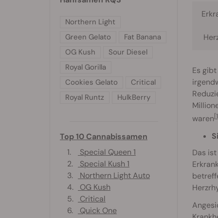
Erkr
Northern Light
Green Gelato
Fat Banana
Her
OG Kush
Sour Diesel
Royal Gorilla
Es gibt
irgendw
Cookies Gelato
Critical
Reduzi
Royal Runtz
HulkBerry
Million
[1
waren
S
Top 10 Cannabissamen
1.
Special Queen 1
Das ist
2.
Special Kush 1
Erkrank
3.
Northern Light Auto
betreff
4.
OG Kush
Herzrh
5.
Critical
Angesi
6.
Quick One
Krankhe