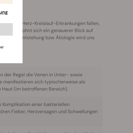
rung
elbegriff Herz-Kreislauf-Erkrankungen fallen,
nkungen lohnt sich ein genauerer Blick auf
nd ihrer Entstehung bzw. Ätiologie wird uns
der
in der Regel die Venen in Unter- sowie
manifestieren sich typischerweise als
 Haut (im betroffenen Bereich).
 Komplikation einer bakteriellen
ren Fieber, Herzversagen und Schwellungen