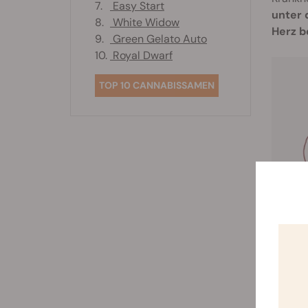
7.
Easy Start
unter 
8.
White Widow
Herz b
9.
Green Gelato Auto
10.
Royal Dwarf
TOP 10 CANNABISSAMEN