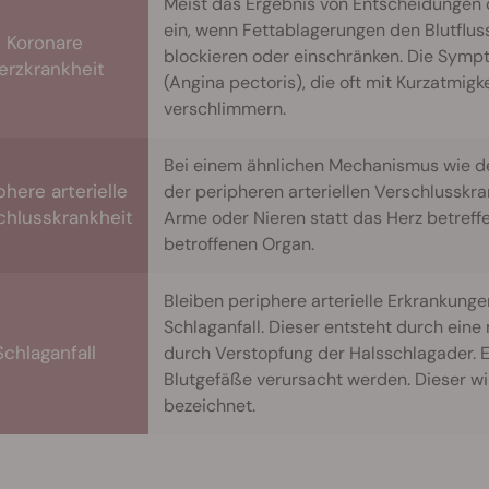
Meist das Ergebnis von Entscheidungen de
ein, wenn Fettablagerungen den Blutflus
Koronare
blockieren oder einschränken. Die Symp
erzkrankheit
(Angina pectoris), die oft mit Kurzatmigk
verschlimmern.
Bei einem ähnlichen Mechanismus wie de
phere arterielle
der peripheren arteriellen Verschlusskra
chlusskrankheit
Arme oder Nieren statt das Herz betreff
betroffenen Organ.
Bleiben periphere arterielle Erkrankunge
Schlaganfall. Dieser entsteht durch eine
Schlaganfall
durch Verstopfung der Halsschlagader. E
Blutgefäße verursacht werden. Dieser wi
bezeichnet.