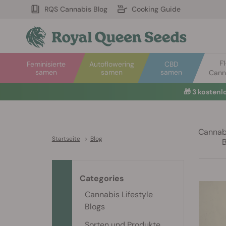
RQS Cannabis Blog
Cooking Guide
F
Feminisierte
Autoflowering
CBD
samen
samen
samen
Cann
🎁
3 kosten
Cannabi
Startseite
>
Blog
Categories
Cannabis Lifestyle
Blogs
Sorten und Produkte