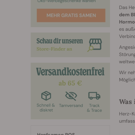
Das Her
dem Bl
Hormon
es auße
Verbin
Angesic
Störung
weltwei
Wir ne
Möglich
Was 
Herz-Kr
umfass
Hanfsamen RQS