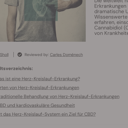
Die weltweit h
Erkrankungen (
dramatische U
Wissenswerte 
erfahren, eins
Cannabidiol (
von Krankheit
Sholl
Reviewed by:
Carles Doménech
ltsverzeichnis:
s ist eine Herz-Kreislauf-Erkrankung?
rten von Herz-Kreislauf-Erkrankungen
raditionelle Behandlung von Herz-Kreislauf-Erkrankungen
BD und kardiovaskuläre Gesundheit
st das Herz-Kreislauf-System ein Ziel für CBD?