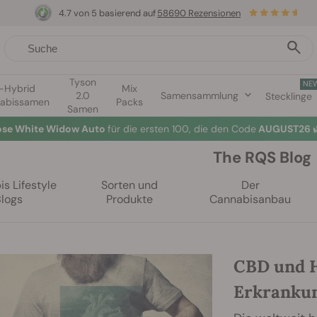
4.7 von 5 basierend auf
58690 Rezensionen
Tyson
NE
1-Hybrid
Mix
2.0
Samensammlung
Stecklinge
abissamen
Packs
Samen
lose White Widow Auto
für die ersten 100, die den Code
AUGUST26 
The RQS Blog
s Lifestyle
Sorten und
Der
Blogs
Produkte
Cannabisanbau
CBD und H
Erkrankun