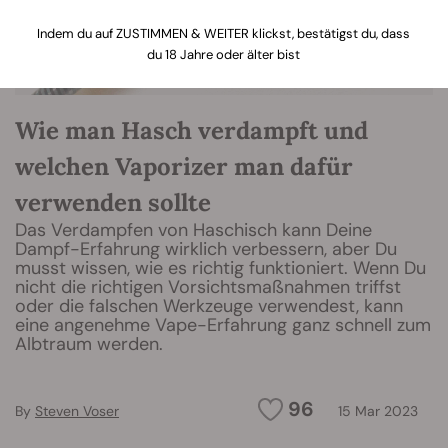
Indem du auf ZUSTIMMEN & WEITER klickst, bestätigst du, dass
du 18 Jahre oder älter bist
Wie man Hasch verdampft und
welchen Vaporizer man dafür
verwenden sollte
Das Verdampfen von Haschisch kann Deine
Dampf-Erfahrung wirklich verbessern, aber Du
musst wissen, wie es richtig funktioniert. Wenn Du
nicht die richtigen Vorsichtsmaßnahmen triffst
oder die falschen Werkzeuge verwendest, kann
eine angenehme Vape-Erfahrung ganz schnell zum
Albtraum werden.
96
By
Steven Voser
15 Mar 2023