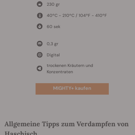
230 gr
40ºC - 210ºC / 104ºF - 410ºF
60 sek
0,3 gr
Digital
trockenen Kräutern und
Konzentraten
MIGHTY+ kaufen
Allgemeine Tipps zum Verdampfen von
Haschisch