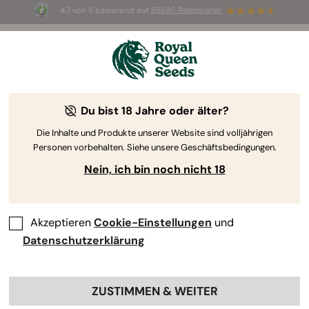
4.7 von 5 basierend auf
58690 Rezensionen
☀️ Sommer-Sale: Bis zu 50 % Rabatt
auf ausgewählte Produkte! ⏤
Jetzt kaufen
🛍️
Du bist 18 Jahre oder älter?
The RQS Blog
Die Inhalte und Produkte unserer Website sind volljährigen
Personen vorbehalten. Siehe unsere Geschäftsbedingungen.
Cannabis Lifestyle Blogs
Sorten und Produkte
Nein, ich bin noch nicht 18
Akzeptieren
Cookie-Einstellungen
und
Datenschutzerklärung
ZUSTIMMEN & WEITER