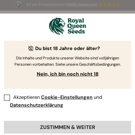
4.7 von 5 basierend auf
58690 Rezensionen
☀️ Sommer-Sale: Bis zu 50 % Rabatt
auf ausgewählte Produkte! ⏤
Jetzt kaufen
🛍️
Du bist 18 Jahre oder älter?
The RQS Blog
Die Inhalte und Produkte unserer Website sind volljährigen
Personen vorbehalten. Siehe unsere Geschäftsbedingungen.
Cannabis Lifestyle Blogs
Sorten und Produkte
Nein, ich bin noch nicht 18
Akzeptieren
Cookie-Einstellungen
und
Datenschutzerklärung
ZUSTIMMEN & WEITER