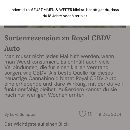
Indem du auf ZUSTIMMEN & WEITER klickst, bestätigst du, dass
du 18 Jahre oder älter bist
Sortenrezension zu Royal CBDV
Auto
Man musst nicht jedes Mal high werden, wenn
man Weed konsumiert. Es enthält auch viele
Verbindungen, die für einen klaren Verstand
sorgen, wie CBDV. Als beste Quelle für dieses
neuartige Cannabinoid bietet Royal CBDV Auto
eine erhebende und klare Wirkung, mit der du voll
funktionsfähig bleibst. Außerdem kannst du sie
nach nur wenigen Wochen ernten!
11
By
Luke Sumpter
9 Dec 2024
Das Wichtigste auf einen Blick: