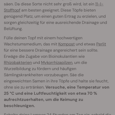
säen. Da diese Sorte nicht sehr groß wird, ist ein
11-l-
Stofftopf
am besten geeignet. Diese Töpfe bieten
genügend Platz, um einen guten Ertrag zu erzielen, und
sorgen gleichzeitig für eine ausreichende Drainage und
Belüftung.
Fülle deinen Topf mit einem hochwertigen
Wachstumsmedium, das mit
Kompost
und etwas
Perlit
für eine bessere Drainage angereichert sein sollte.
Erwäge die Zugabe von Bioinokulantien wie
Rhizobakterien
und
Mykorrhizapilzen
, um die
Wurzelbildung zu fördern und häufigen
Sämlingskrankheiten vorzubeugen. Säe die
eingeweichten Samen in ihre Töpfe und halte sie feucht,
ohne sie zu ertränken.
Versuche, eine Temperatur von
25 °C und eine Luftfeuchtigkeit von etwa 70 %
aufrechtzuerhalten, um die Keimung zu
beschleunigen.
Schalte deine Lampen 24 Stunden am Tag ein, sobald die