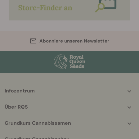
Abonniere unseren Newsletter
More
Infozentrum
helpful
info
Über RQS
Grundkurs Cannabissamen