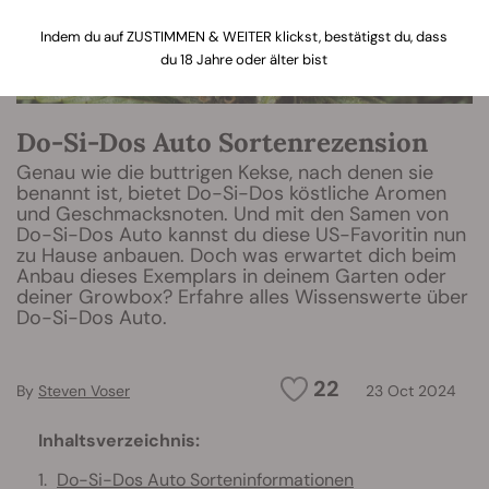
Indem du auf ZUSTIMMEN & WEITER klickst, bestätigst du, dass
du 18 Jahre oder älter bist
Do-Si-Dos Auto Sortenrezension
Genau wie die buttrigen Kekse, nach denen sie
benannt ist, bietet Do-Si-Dos köstliche Aromen
und Geschmacksnoten. Und mit den Samen von
Do-Si-Dos Auto kannst du diese US-Favoritin nun
zu Hause anbauen. Doch was erwartet dich beim
Anbau dieses Exemplars in deinem Garten oder
deiner Growbox? Erfahre alles Wissenswerte über
Do-Si-Dos Auto.
22
By
Steven Voser
23 Oct 2024
Inhaltsverzeichnis:
Do-Si-Dos Auto Sorteninformationen