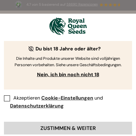
4.7 von 5 basierend auf
58690 Rezensionen
☀️ Sommer-Sale: Bis zu 50 % Rabatt
auf ausgewählte Produkte! ⏤
Jetzt kaufen
🛍️
Du bist 18 Jahre oder älter?
The RQS Blog
Die Inhalte und Produkte unserer Website sind volljährigen
Personen vorbehalten. Siehe unsere Geschäftsbedingungen.
Cannabis Lifestyle Blogs
Sorten und Produkte
Nein, ich bin noch nicht 18
Akzeptieren
Cookie-Einstellungen
und
Datenschutzerklärung
ZUSTIMMEN & WEITER