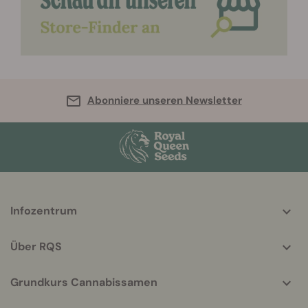
Abonniere unseren Newsletter
More
Infozentrum
helpful
info
Über RQS
Grundkurs Cannabissamen