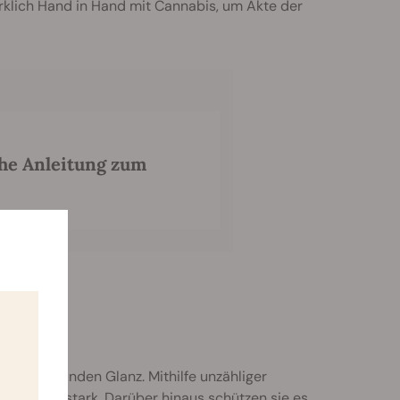
rklich Hand in Hand mit Cannabis, um Akte der
che Anleitung zum
 und gesunden Glanz. Mithilfe unzähliger
dig und stark. Darüber hinaus schützen sie es