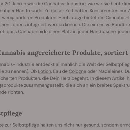
r 20 Jahren war die Cannabis-Industrie, wie wir sie heute ke
htiger Hanffreunde. Zu dieser Zeit hatten Konsumenten nur Z
 wenig anderen Produkten. Heutzutage bietet die Cannabis-Ind
ichen Lebens integriert werden können. Die extensive Bandbr
et, dass Cannabinoide einen Platz in jeder Handtasche, jed
Cannabis angereicherte Produkte, sortiert
nabis-Industrie entdeckt allmählich die Welt der Selbstpfle
ele zu nennen). Ob
Lotion
, Eau de
Cologne
oder Madeleines, Du 
cherten Produkten, die Dein Herz begehrt. In diesem Artikel h
ngsprodukte zusammengestellt, die sich an ein breites Spekt
de richten.
stpflege
e zur Selbstpflege halten uns nicht nur gesund, sondern ermög