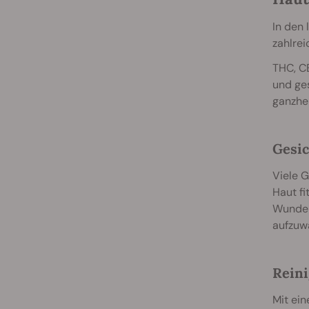
In den 
zahlrei
THC, C
und ges
ganzhei
Gesic
Viele G
Haut fi
Wunder
aufzuw
Reini
Mit ein