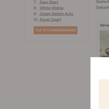
Seelenf
7.
Easy Start
Selbst
8.
White Widow
9.
Green Gelato Auto
10.
Royal Dwarf
Verw
TOP 10 CANNABISSAMEN
Haar
Ein
Haa
versch