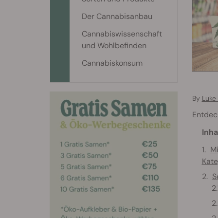
Der Cannabisanbau
Cannabiswissenschaft
und Wohlbefinden
Cannabiskonsum
By
Luke
Entdeck
Inha
Mi
Kate
S