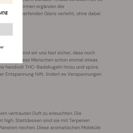
vor. Viele Firmen ergänzen die
rung
inen umwerfenden Glanz verleiht, ohne dabei
der
 stehen, sind wir uns fast sicher, dass noch
em, dass diese Menschen schon einmal etwas
ine handvoll THC-Badekugeln hinzu und spüre,
r Entspannung hilft, lindert es Verspannungen
em vertrauten Duft zu erleuchten. Die
 high. Stattdessen sind sie mit Terpenen
Planeten riechen. Diese aromatischen Moleküle