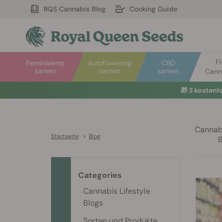
RQS Cannabis Blog
Cooking Guide
F
Feminisierte
Autoflowering
CBD
samen
samen
samen
Cann
🎁
3 kosten
Cannabi
Startseite
>
Blog
Categories
Cannabis Lifestyle
Blogs
Sorten und Produkte