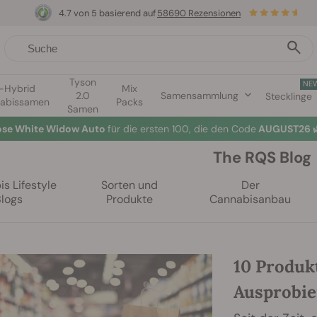
4.7 von 5 basierend auf
58690 Rezensionen
Tyson
NE
1-Hybrid
Mix
2.0
Samensammlung
Stecklinge
abissamen
Packs
Samen
lose White Widow Auto
für die ersten 100, die den Code
AUGUST26 
The RQS Blog
s Lifestyle
Sorten und
Der
Blogs
Produkte
Cannabisanbau
10 Produk
Ausprobie