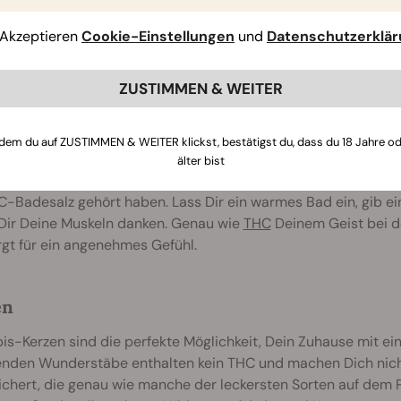
ze und beugen einer unordentlichen und kräuseligen Struktur 
Akzeptieren
Cookie-Einstellungen
und
Datenschutzerklä
ensetzung heutzutage mit Cannabissamenöl, das dem Haar e
oder schwer zu wirken.
ZUSTIMMEN & WEITER
alze
dem du auf ZUSTIMMEN & WEITER klickst, bestätigst du, dass du 18 Jahre o
viele Athleten und Fitnessbegeisterte ohnehin schon auf Gras
älter bist
d daran gedacht hat, darin zu baden. Wir bezweifeln außerd
C-Badesalz gehört haben. Lass Dir ein warmes Bad ein, gib e
 Dir Deine Muskeln danken. Genau wie
THC
Deinem Geist bei de
gt für ein angenehmes Gefühl.
en
s-Kerzen sind die perfekte Möglichkeit, Dein Zuhause mit ein
enden Wunderstäbe enthalten kein THC und machen Dich nicht
chert, die genau wie manche der leckersten Sorten auf dem 