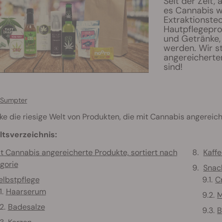
Seit der Zeit, 
es Cannabis w
Extraktionstec
Hautpflegepro
und Getränke,
werden. Wir st
angereicherten
sind!
 Sumpter
e die riesige Welt von Produkten, die mit Cannabis angereich
ltsverzeichnis:
t Cannabis angereicherte Produkte, sortiert nach
Kaff
gorie
Snac
elbstpflege
C
Haarserum
M
Badesalze
B