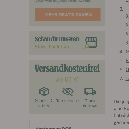
H
M
P
G
T
Die jü
eine R
Entwick
genial
Hanfsamen RQS