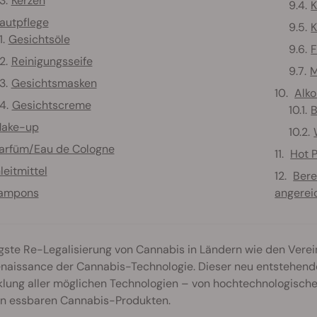
Kerzen
K
autpflege
Gesichtsöle
Reinigungsseife
M
Gesichtsmasken
Alko
Gesichtscreme
B
ake-up
arfüm/Eau de Cologne
Hot 
leitmittel
Bere
ampons
angerei
ngste Re-Legalisierung von Cannabis in Ländern wie den Vere
enaissance der Cannabis-Technologie. Dieser neu entstehend
lung aller möglichen Technologien – von hochtechnologischen
en essbaren Cannabis-Produkten.