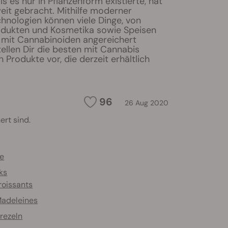
als es nur in Pflanzenform existierte, hat
eit gebracht. Mithilfe moderner
hnologien können viele Dinge, von
dukten und Kosmetika sowie Speisen
 mit Cannabinoiden angereichert
ellen Dir die besten mit Cannabis
 Produkte vor, die derzeit erhältlich
96
26 Aug 2020
ert sind.
ee
ks
roissants
adeleines
rezeln