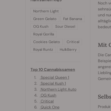
Noch vo
sehnsüc
Northern Light
und nur
Green Gelato
Fat Banana
alltägl
OG Kush
Sour Diesel
bedeut
Royal Gorilla
Cookies Gelato
Critical
Mit 
Royal Runtz
HulkBerry
Die Can
Beispi
angerei
Top 10 Cannabissamen
Liebli
1.
Special Queen 1
Gemein
2.
Special Kush 1
3.
Northern Light Auto
4.
OG Kush
Selb
5.
Critical
Produkt
6.
Quick One