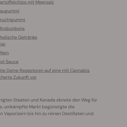
artoffelchips mit Meersalz
Kaugummi
Fruchtgummi
inzbonbons
holische Getränke
ier
Wein
Pot Sauce
ite Deine Rezeptoren auf eine mit Cannabis
cherte Zukunft vor
inigten Staaten und Kanada ebnete den Weg für
e, umkämpfte Markt begünstigte die
 Vaporizern bis hin zu reinen Destillaten und