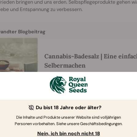
rieden bringen und uns erden. Selbspflegeprodukte gehen wi
liebe und Entspannung zu verbessern.
andter Blogbeitrag
Cannabis-Badesalz | Eine einfa
Selbermachen
Du bist 18 Jahre oder älter?
serum
Die Inhalte und Produkte unserer Website sind volljährigen
Personen vorbehalten. Siehe unsere Geschäftsbedingungen.
rserum
verleiht Deiner entzückenden Mähne einen lebendigen
Nein, ich bin noch nicht 18
iedener Rezepturen machen diese Produkte das Haar geschmei