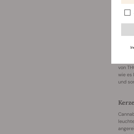
vor Hit
Zusamm
fettig 
Bades
In
Obwohl 
nieman
von TH
wie es
und sor
Kerz
Cannabi
leucht
angerei