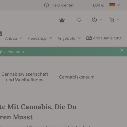
EUR €
Help Center
Saved
items
W
Anbauanleitung
Anbau
Headshop
Angebote

verwenden
Cannabiswissenschaft
Cannabiskonsum
und Wohlbefinden
te Mit Cannabis, Die Du
ren Musst