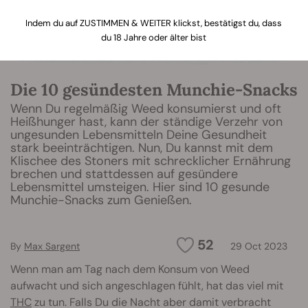
Indem du auf ZUSTIMMEN & WEITER klickst, bestätigst du, dass
du 18 Jahre oder älter bist
Die 10 gesündesten Munchie-Snacks
Wenn Du regelmäßig Weed konsumierst und oft
Heißhunger hast, kann der ständige Verzehr von
ungesunden Lebensmitteln Deine Gesundheit
stark beeinträchtigen. Nun, Du kannst mit dem
Klischee des Stoners mit schrecklicher Ernährung
brechen und stattdessen auf gesündere
Lebensmittel umsteigen. Hier sind 10 gesunde
Munchie-Snacks zum Genießen.
52
By
Max Sargent
29 Oct 2023
Wenn man am Tag nach dem Konsum von Weed
aufwacht und sich angeschlagen fühlt, hat das viel mit
THC
zu tun. Falls Du die Nacht aber damit verbracht