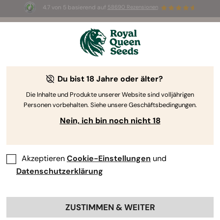
4.7 von 5 basierend auf
58690 Rezensionen
☀️ Sommer-Sale: Bis zu 50 % Rabatt
auf ausgewählte Produkte! ⏤
Jetzt kaufen
🛍️
Du bist 18 Jahre oder älter?
The RQS Blog
Die Inhalte und Produkte unserer Website sind volljährigen
Personen vorbehalten. Siehe unsere Geschäftsbedingungen.
Cannabis Lifestyle Blogs
Sorten und Produkte
Nein, ich bin noch nicht 18
Akzeptieren
Cookie-Einstellungen
und
Datenschutzerklärung
ZUSTIMMEN & WEITER