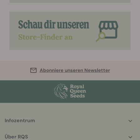
Abonniere unseren Newsletter
More
Infozentrum
helpful
info
Über RQS