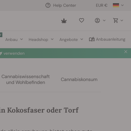
EUR €
Help Center
Saved
items
W
Anbauanleitung
Anbau
Headshop
Angebote

verwenden
Cannabiswissenschaft
Cannabiskonsum
und Wohlbefinden
in Kokosfaser oder Torf