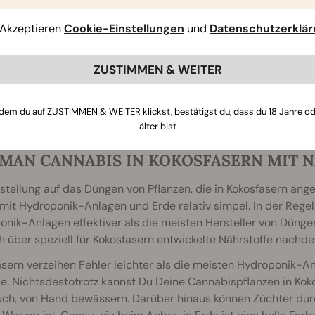
Du hinzufügst, minderwertige Blöcke lassen sich nicht leicht 
Akzeptieren
Cookie-Einstellungen
und
Datenschutzerklä
pellets“ werden aus Kokosfasern hergestellt. Die Marke Jiffy v
en Medien, um ihre Pflanzen zu verwurzeln. Haben Ableger und
ZUSTIMMEN & WEITER
 sie in nahezu jedes andere Substrat umgesiedelt werden
. Al
öpfe verwenden, in denen sich Kokosfasern sowie 30-50% Per
n
größere Töpfe Deiner Wahl umpflanzen.
dem du auf ZUSTIMMEN & WEITER klickst, bestätigst du, dass du 18 Jahre o
älter bist
 MAN CANNABIS IN KOKOSFASERN MIT 
tellung auf das Düngen von Pflanzen, die in Kokosfasern ange
it Hydroponik-Anlagen und Erde relativ simpel. In der Regel
nik-Anlagen effektiver als die meisten Hersteller von Dünger
 über speziell für Kokosfasern entwickelte Nährstoffe nachde
sern verzeihen Fehler leichter als die meisten Hydroponik-Anl
e. Nichtsdestotrotz kannst Du Deine Cannabispflanzen in Kok
uch, von Hand bewässern. Darüber hinaus können Züchter dur