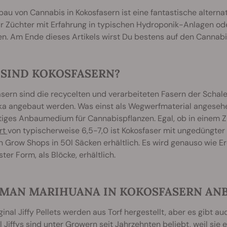
au von Cannabis in Kokosfasern ist eine fantastische altern
r Züchter mit Erfahrung in typischen Hydroponik-Anlagen ode
en. Am Ende dieses Artikels wirst Du bestens auf den Cannabi
 SIND KOKOSFASERN?
sern sind die recycelten und verarbeiteten Fasern der Schale 
nka angebaut werden. Was einst als Wegwerfmaterial angesehe
tiges Anbaumedium für Cannabispflanzen. Egal, ob in einem 
rt
von typischerweise 6,5-7,0 ist Kokosfaser mit ungedüngter 
 Grow Shops in 50l Säcken erhältlich. Es wird genauso wie Erde
ter Form, als Blöcke, erhältlich.
 MAN MARIHUANA IN KOKOSFASERN AN
ginal Jiffy Pellets werden aus Torf hergestellt, aber es gibt a
l Jiffys sind unter Growern seit Jahrzehnten beliebt, weil sie