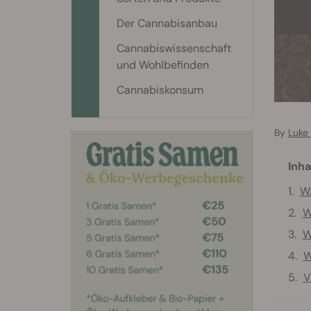
Der Cannabisanbau
Cannabiswissenschaft
und Wohlbefinden
Cannabiskonsum
By
Luke
Inha
W
W
W
W
V