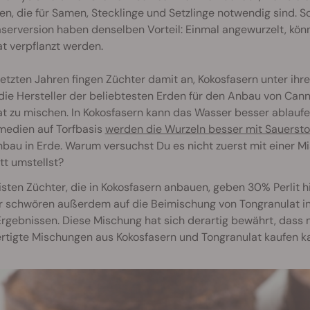
en, die für Samen, Stecklinge und Setzlinge notwendig sind. So
serversion haben denselben Vorteil: Einmal angewurzelt, kön
t verpflanzt werden.
letzten Jahren fingen Züchter damit an, Kokosfasern unter ihr
die Hersteller der beliebtesten Erden für den Anbau von Can
at zu mischen. In Kokosfasern kann das Wasser besser ablau
edien auf Torfbasis
werden die Wurzeln besser mit Sauerstof
au in Erde. Warum versuchst Du es nicht zuerst mit einer M
t umstellst?
sten Züchter, die in Kokosfasern anbauen, geben 30% Perlit hi
 schwören außerdem auf die Beimischung von Tongranulat in 
rgebnissen. Diese Mischung hat sich derartig bewährt, dass 
rtigte Mischungen aus Kokosfasern und Tongranulat kaufen k