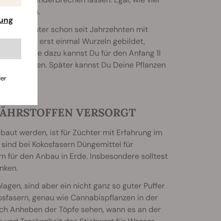
zerkleinern.
rung
ersorgt Züchter schon seit Jahrzehnten mit
 Setzlinge erst einmal Wurzeln gebildet,
s Alternative dazu kannst Du für den Anfang 1l
lit befinden. Später kannst Du Deine Pflanzen
der
NÄHRSTOFFEN VERSORGT
baut werden, ist für Züchter mit Erfahrung im
 sind bei Kokosfasern Düngemittel für
n für den Anbau in Erde. Insbesondere solltest
nken.
agen, sind aber ein nicht ganz so guter Puffer
osfasern, genau wie Cannabispflanzen in der
ch Anheben der Töpfe sehen, wann es an der