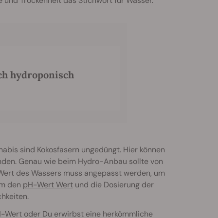
be und Trockenheit das Stichwort für Wasser.
uch hydroponisch
abis sind Kokosfasern ungedüngt. Hier können
enden. Genau wie beim Hydro-Anbau sollte von
H-Wert des Wassers muss angepasst werden, um
 Um den
pH-Wert Wert
und die Dosierung der
hkeiten.
-Wert oder Du erwirbst eine herkömmliche