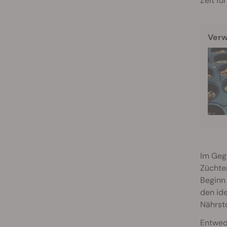
Zeit fü
Verw
Im Geg
Züchter
Beginn
den ide
Nährsto
Entwed