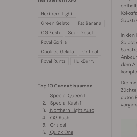
enthalt
Kokosfa
Northern Light
Substra
Green Gelato
Fat Banana
OG Kush
Sour Diesel
In den 
Royal Gorilla
Selbst 
Substr
Cookies Gelato
Critical
Anbaum
Royal Runtz
HulkBerry
dem Anb
komplet
Die mei
Top 10 Cannabissamen
Züchter
1.
Special Queen 1
guten E
2.
Special Kush 1
vorgefe
3.
Northern Light Auto
4.
OG Kush
5.
Critical
6.
Quick One