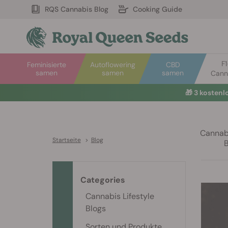
RQS Cannabis Blog
Cooking Guide
F
Feminisierte
Autoflowering
CBD
samen
samen
samen
Cann
🎁
3 kosten
Cannabi
Startseite
>
Blog
Categories
Cannabis Lifestyle
Blogs
Sorten und Produkte