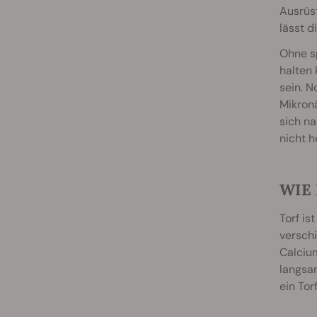
Ausrüs
lässt d
Ohne sp
halten 
sein. N
Mikronä
sich na
nicht h
WIE
Torf is
versch
Calcium
langsa
ein Tor