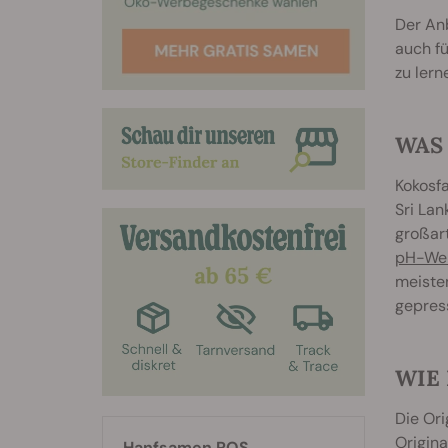
Der Anb
auch fü
zu lern
WAS
Kokosfa
Sri La
großar
pH-We
meisten
gepress
WIE
Die Ori
Origina
Hanfsamen RQS