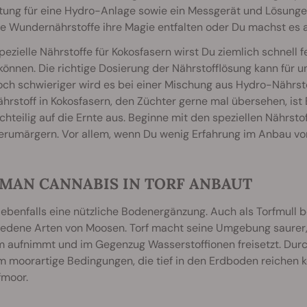
tung für eine Hydro-Anlage sowie ein Messgerät und Lösung
ie Wundernährstoffe ihre Magie entfalten oder Du machst es a
ezielle Nährstoffe für Kokosfasern wirst Du ziemlich schnell 
können. Die richtige Dosierung der Nährstofflösung kann für
och schwieriger wird es bei einer Mischung aus Hydro-Nährst
hrstoff in Kokosfasern, den Züchter gerne mal übersehen, ist 
chteilig auf die Ernte aus. Beginne mit den speziellen Nährst
erumärgern. Vor allem, wenn Du wenig Erfahrung im Anbau von
 MAN CANNABIS IN TORF ANBAUT
t ebenfalls eine nützliche Bodenergänzung. Auch als Torfmull b
iedene Arten von Moosen. Torf macht seine Umgebung saurer
 aufnimmt und im Gegenzug Wasserstoffionen freisetzt. Durc
m moorartige Bedingungen, die tief in den Erdboden reichen 
fmoor.