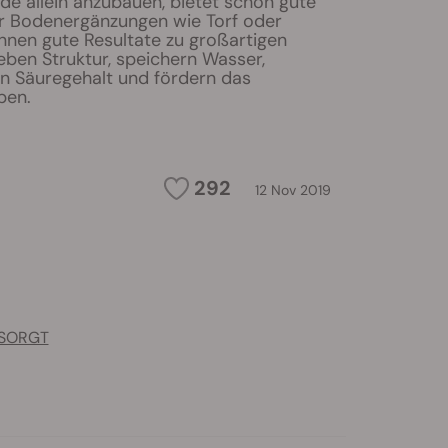
de allein anzubauen, bietet schon gute
er Bodenergänzungen wie Torf oder
nnen gute Resultate zu großartigen
eben Struktur, speichern Wasser,
n Säuregehalt und fördern das
ben.
292
12 Nov 2019
RSORGT