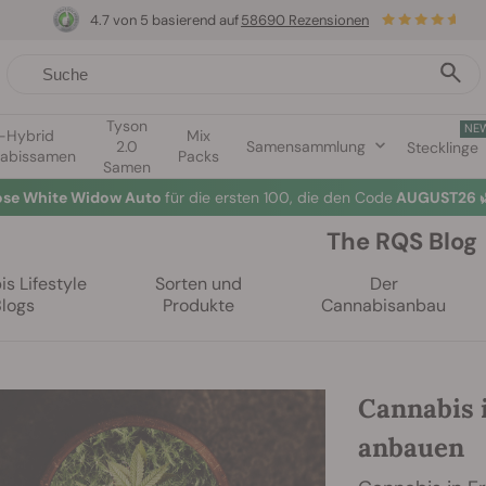
4.7 von 5 basierend auf
58690 Rezensionen
Tyson
NE
1-Hybrid
Mix
2.0
Samensammlung
Stecklinge
abissamen
Packs
Samen
lose White Widow Auto
für die ersten 100, die den Code
AUGUST26 
The RQS Blog
s Lifestyle
Sorten und
Der
Blogs
Produkte
Cannabisanbau
Cannabis 
anbauen