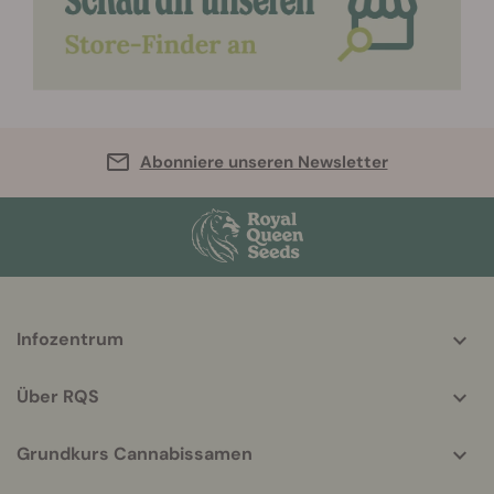
Abonniere unseren Newsletter
More
Infozentrum
helpful
info
Über RQS
Grundkurs Cannabissamen