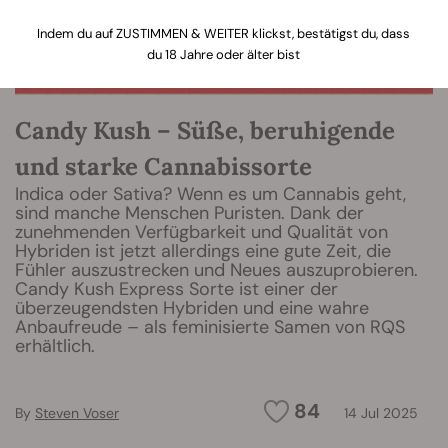
Indem du auf ZUSTIMMEN & WEITER klickst, bestätigst du, dass
du 18 Jahre oder älter bist
Candy Kush – Süße, beruhigende
und starke Cannabissorte
Indica oder Sativa? Wenn es um Cannabis geht,
sind manche Menschen Puristen. Dank der
zunehmenden Verfügbarkeit und Qualität von
Hybriden ist jetzt allerdings eine gute Zeit, die
Fühler auszustrecken und Neues auszuprobieren.
Candy Kush Express Sorte ist einer der
überzeugendsten Hybriden und eine wahre
Anbaufreude – als feminisierte Samen von RQS
erhältlich.
84
By
Steven Voser
14 Jul 2025