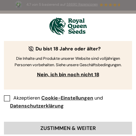
4.7 von 5 basierend auf
58690 Rezensionen
☀️ Sommer-Sale: Bis zu 50 % Rabatt
auf ausgewählte Produkte! ⏤
Jetzt kaufen
🛍️
Du bist 18 Jahre oder älter?
The RQS Blog
Die Inhalte und Produkte unserer Website sind volljährigen
Personen vorbehalten. Siehe unsere Geschäftsbedingungen.
Cannabis Lifestyle Blogs
Sorten und Produkte
Nein, ich bin noch nicht 18
Akzeptieren
Cookie-Einstellungen
und
Datenschutzerklärung
ZUSTIMMEN & WEITER