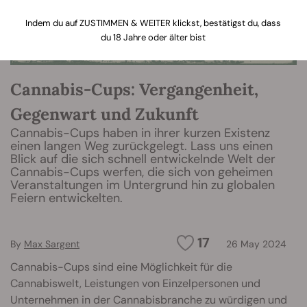
Indem du auf ZUSTIMMEN & WEITER klickst, bestätigst du, dass
du 18 Jahre oder älter bist
Cannabis-Cups: Vergangenheit,
Gegenwart und Zukunft
Cannabis-Cups haben in ihrer kurzen Existenz
einen langen Weg zurückgelegt. Lass uns einen
Blick auf die sich schnell entwickelnde Welt der
Cannabis-Cups werfen, die sich von geheimen
Veranstaltungen im Untergrund hin zu globalen
Feiern entwickelten.
17
By
Max Sargent
26 May 2024
Cannabis-Cups sind eine Möglichkeit für die
Cannabiswelt, Leistungen von Einzelpersonen und
Unternehmen in der Cannabisbranche zu würdigen und