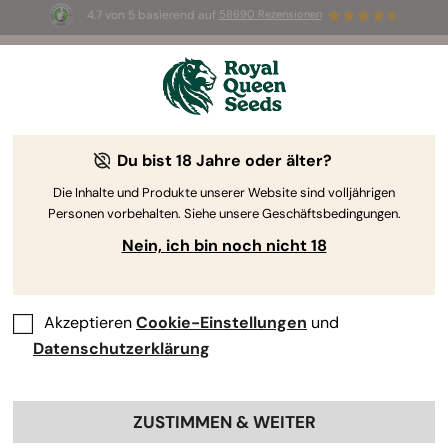
4.7 von 5 basierend auf
58690 Rezensionen
☀️ Sommer-Sale: Bis zu 50 % Rabatt
auf ausgewählte Produkte! ⏤
Jetzt kaufen
🛍️
Du bist 18 Jahre oder älter?
The RQS Blog
Die Inhalte und Produkte unserer Website sind volljährigen
Personen vorbehalten. Siehe unsere Geschäftsbedingungen.
Cannabis Lifestyle Blogs
Sorten und Produkte
Nein, ich bin noch nicht 18
Akzeptieren
Cookie-Einstellungen
und
Datenschutzerklärung
ZUSTIMMEN & WEITER