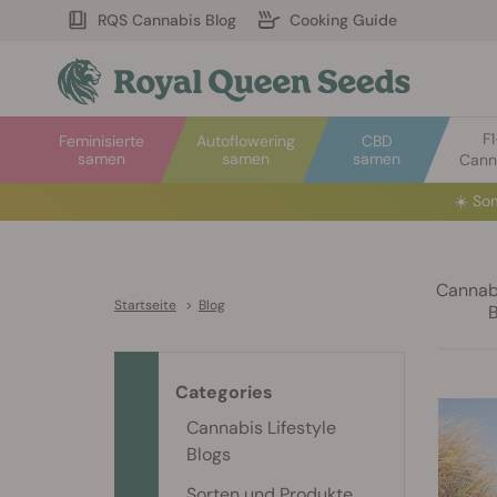
RQS Cannabis Blog
Cooking Guide
F
Feminisierte
Autoflowering
CBD
samen
samen
samen
Cann
☀️
Som
Cannabi
Startseite
>
Blog
Categories
Cannabis Lifestyle
Blogs
Sorten und Produkte