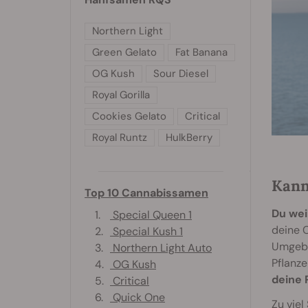
Northern Light
Green Gelato
Fat Banana
OG Kush
Sour Diesel
Royal Gorilla
Cookies Gelato
Critical
Royal Runtz
HulkBerry
Kann
Top 10 Cannabissamen
Du wei
1.
Special Queen 1
deine 
2.
Special Kush 1
Umgebun
3.
Northern Light Auto
Pflanz
4.
OG Kush
deine 
5.
Critical
6.
Quick One
Zu viel