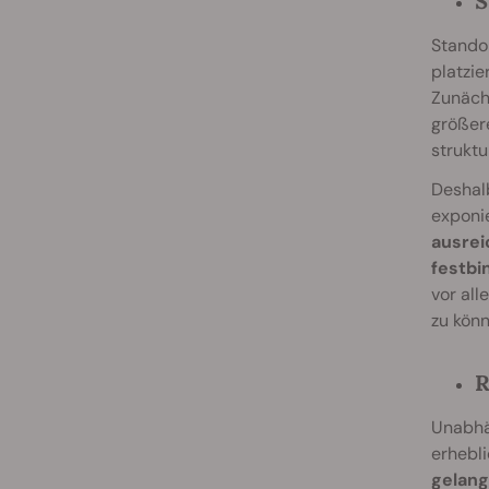
S
Standor
platzie
Zunächs
größer
strukt
Deshalb
exponie
ausrei
festbi
vor all
zu könn
R
Unabhä
erhebl
gelang