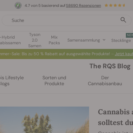
4.7 von 5 basierend auf
58690 Rezensionen
Tyson
NE
1-Hybrid
Mix
2.0
Samensammlung
Stecklinge
abissamen
Packs
Samen
mer-Sale: Bis zu 50 % Rabatt auf ausgewählte Produkte! ⏤
Jetzt kau
The RQS Blog
s Lifestyle
Sorten und
Der
Blogs
Produkte
Cannabisanbau
Cannabis 
solltest d