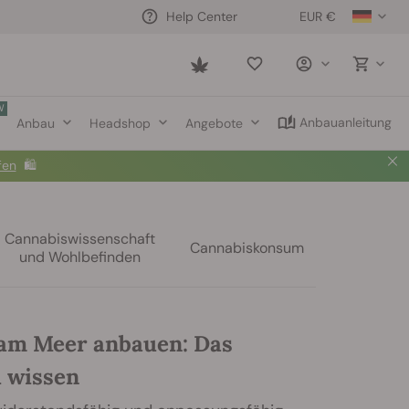
EUR €
Help Center
Saved
items
W
Anbauanleitung
Anbau
Headshop
Angebote
fen
🛍️
Cannabiswissenschaft
Cannabiskonsum
und Wohlbefinden
am Meer anbauen: Das
u wissen