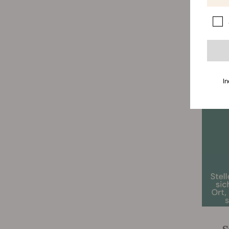
Meer an
In