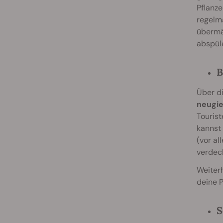
Pflanze
regelm
übermä
abspül
B
Über d
neugie
Tourist
kannst
(vor al
verdeck
Weiterh
deine 
S