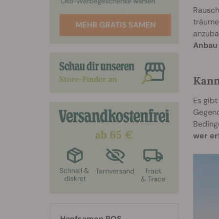
Rausche
träumen
anzuba
Anbau 
Kann
Es gibt
Gegen
Beding
wer er
Hanfsamen RQS