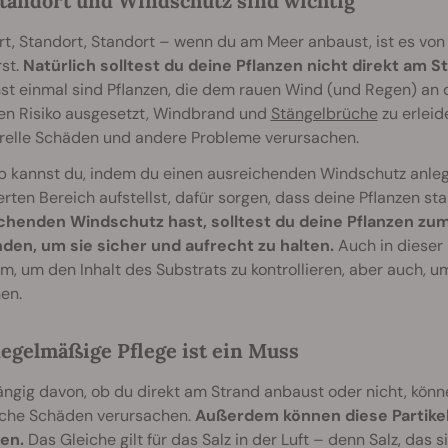
tandort und Windschutz sind wichtig
t, Standort, Standort – wenn du am Meer anbaust, ist es von
rst.
Natürlich solltest du deine Pflanzen nicht direkt am
t einmal sind Pflanzen, die dem rauen Wind (und Regen) an 
en Risiko ausgesetzt, Windbrand und
Stängelbrüche
zu erleid
urelle Schäden und andere Probleme verursachen.
 kannst du, indem du einen ausreichenden Windschutz anlegs
rten Bereich aufstellst, dafür sorgen, dass deine Pflanzen st
chenden Windschutz hast, solltest du deine Pflanzen zu
nden, um sie sicher und aufrecht zu halten.
Auch in dieser 
em, um den Inhalt des Substrats zu kontrollieren, aber auch, 
en.
egelmäßige Pflege ist ein Muss
ngig davon, ob du direkt am Strand anbaust oder nicht, kö
iche Schäden verursachen.
Außerdem können diese Partikel 
en.
Das Gleiche gilt für das Salz in der Luft – denn Salz, das s