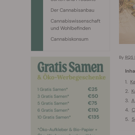
Der Cannabisanbau
Cannabiswissenschaft
und Wohlbefinden
Cannabiskonsum
By
RQS 
Inha
K
K
A
C
S