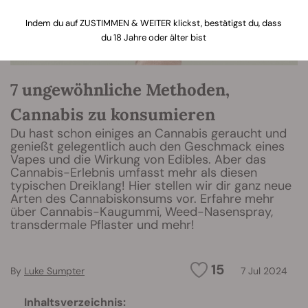
Indem du auf ZUSTIMMEN & WEITER klickst, bestätigst du, dass
du 18 Jahre oder älter bist
7 ungewöhnliche Methoden,
Cannabis zu konsumieren
Du hast schon einiges an Cannabis geraucht und
genießt gelegentlich auch den Geschmack eines
Vapes und die Wirkung von Edibles. Aber das
Cannabis-Erlebnis umfasst mehr als diesen
typischen Dreiklang! Hier stellen wir dir ganz neue
Arten des Cannabiskonsums vor. Erfahre mehr
über Cannabis-Kaugummi, Weed-Nasenspray,
transdermale Pflaster und mehr!
15
By
Luke Sumpter
7 Jul 2024
Inhaltsverzeichnis: