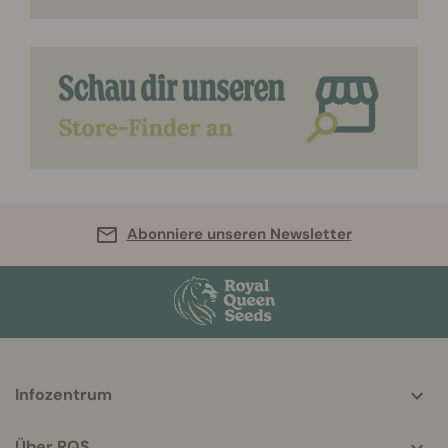
Abonniere unseren Newsletter
More
Infozentrum
helpful
info
Über RQS