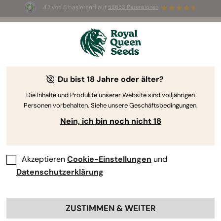
4.7 von 5 basierend auf
58653 Rezensionen
☀️ Sommer-Sale: Bis zu 50 % Rabatt
auf ausgewählte Produkte! ⏤
Jetzt kaufen
🛍️
Du bist 18 Jahre oder älter?
The RQS Blog
Die Inhalte und Produkte unserer Website sind volljährigen
Personen vorbehalten. Siehe unsere Geschäftsbedingungen.
Cannabis Lifestyle Blogs
Sorten und Produkte
Nein, ich bin noch nicht 18
Akzeptieren
Cookie-Einstellungen
und
Datenschutzerklärung
ZUSTIMMEN & WEITER