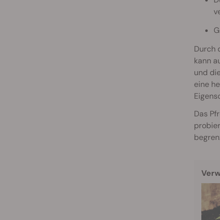
v
G
Durch d
kann au
und die
eine he
Eigensc
Das Pfr
probier
begrenz
Verw