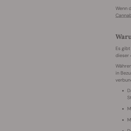
Wenn di
Cannab
Waru
Es gibt
dieser 
Während
in Bezu
verbund
D
S
M
M
D