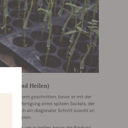
leißen und Heilen)
assende Form geschnitten, bevor er mit der
B. die Anfertigung eines spitzen Sockels, der
e ist jedoch ein diagonaler Schnitt sowohl an
 gewährleisten.
e Woche, um zu heilen, bevor die Bindung