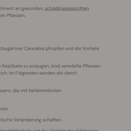
ortiment an gesunden,
schädlingsgeprüften
en Pflanzen.
bbygärtner Cannabis pfropfen und die Vorteile
Replikate zu erzeugen, sind veredelte Pflanzen
 sich. Im Folgenden werden die damit
ssern, die mit herkömmlichen
ren.
tische Veränderung schaffen.
ndsfähigkeit und die Vitalität des Edelreises