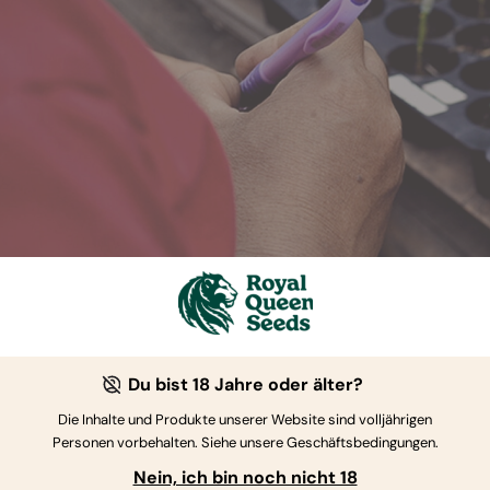
echnik der Pfropfung von Cannabis erklärt (Sp
pleißen wird der Stamm des ausgewählten Edelreises in die p
Du bist 18 Jahre oder älter?
ge verschmolzen wird. Dazu gibt es verschiedene Methoden, z. 
Die Inhalte und Produkte unserer Website sind volljährigen
oberen Teil der Unterlage gesteckt wird. Die gängigste Method
Personen vorbehalten. Siehe unsere Geschäftsbedingungen.
erlage als auch am Edelreis, um eine perfekte Ausrichtung zu
Nein, ich bin noch nicht 18
ämme werden dann zusammengebunden und brauchen etwa ein