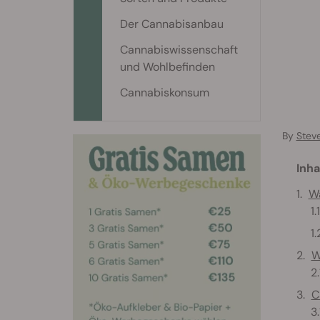
Der Cannabisanbau
Cannabiswissenschaft
und Wohlbefinden
Cannabiskonsum
By
Stev
Inha
Wa
W
C