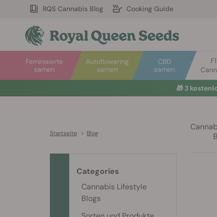
RQS Cannabis Blog
Cooking Guide
F
Feminisierte
Autoflowering
CBD
samen
samen
samen
Cann
🎁
3 kosten
Cannabi
Startseite
>
Blog
Categories
Cannabis Lifestyle
Blogs
Sorten und Produkte