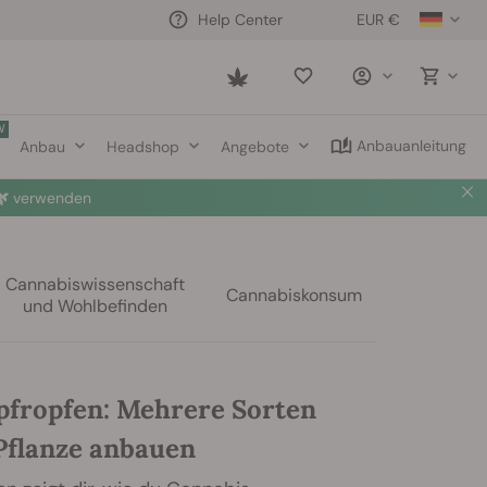
EUR €
Help Center
Saved
items
W
Anbauanleitung
Anbau
Headshop
Angebote

verwenden
Cannabiswissenschaft
Cannabiskonsum
und Wohlbefinden
pfropfen: Mehrere Sorten
 Pflanze anbauen