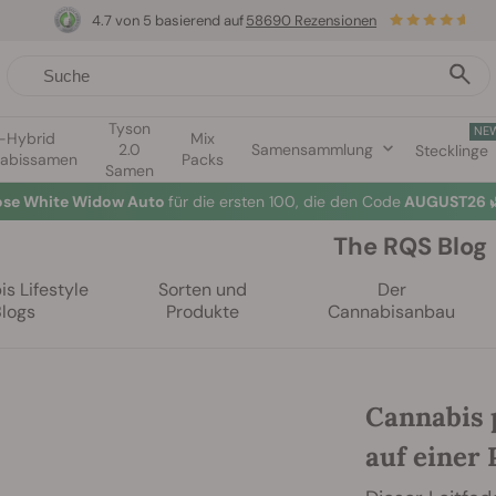
4.7 von 5 basierend auf
58690 Rezensionen
Tyson
NE
1-Hybrid
Mix
2.0
Samensammlung
Stecklinge
abissamen
Packs
Samen
lose White Widow Auto
für die ersten 100, die den Code
AUGUST26 
The RQS Blog
s Lifestyle
Sorten und
Der
Blogs
Produkte
Cannabisanbau
Cannabis 
auf einer