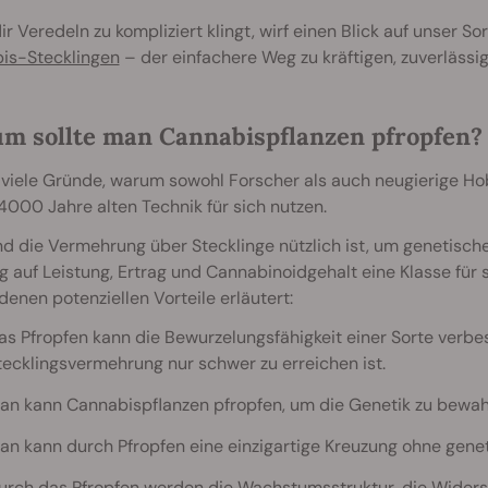
r Veredeln zu kompliziert klingt, wirf einen Blick auf unser S
is-Stecklingen
– der einfachere Weg zu kräftigen, zuverlässig
m sollte man Cannabispflanzen pfropfen?
 viele Gründe, warum sowohl Forscher als auch neugierige Ho
4000 Jahre alten Technik für sich nutzen.
 die Vermehrung über Stecklinge nützlich ist, um genetische 
g auf Leistung, Ertrag und Cannabinoidgehalt eine Klasse für
enen potenziellen Vorteile erläutert:
as Pfropfen kann die Bewurzelungsfähigkeit einer Sorte verbe
tecklingsvermehrung nur schwer zu erreichen ist.
an kann Cannabispflanzen pfropfen, um die Genetik zu bewah
an kann durch Pfropfen eine einzigartige Kreuzung ohne gene
urch das Pfropfen werden die Wachstumsstruktur, die Widersta