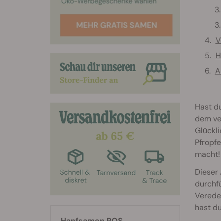
V
H
A
Hast d
dem ve
Glückli
Pfropfe
macht!
Dieser 
durchfü
Veredel
hast d
Hanfsamen RQS