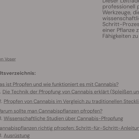
Dieser Leitfad
professionell 
Werkzeuge, di
wissenschaftli
Schritt-Prozes
einer Pflanze
Fähigkeiten zu
en Voser
ltsverzeichnis:
s ist Pfropfen und wie funktioniert es mit Cannabis?
Die Technik der Pfropfung von Cannabis erklärt (Spleißen un
Pfropfen von Cannabis im Vergleich zu traditionellen Stec
arum sollte man Cannabispflanzen pfropfen?
Wissenschaftliche Studien über Cannabis-Pfropfung
annabispflanzen richtig pfropfen: Schritt-für-Schritt-Anleitu
Ausrüstung