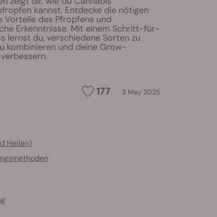
en zeigt dir, wie du Cannabis
pfropfen kannst. Entdecke die nötigen
e Vorteile des Pfropfens und
che Erkenntnisse. Mit einem Schritt-für-
s lernst du, verschiedene Sorten zu
 zu kombinieren und deine Grow-
 verbessern.
177
3 May 2025
d Heilen)
klingsmethoden
ng