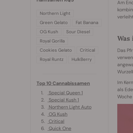
Am Ende
kombin
Northern Light
verleiht
Green Gelato
Fat Banana
OG Kush
Sour Diesel
Was 
Royal Gorilla
Cookies Gelato
Critical
Das Pfr
verwen
Royal Runtz
HulkBerry
angewa
Wurzel
Im Kern
Top 10 Cannabissamen
als Ed
1.
Special Queen 1
Woche 
2.
Special Kush 1
3.
Northern Light Auto
4.
OG Kush
5.
Critical
6.
Quick One