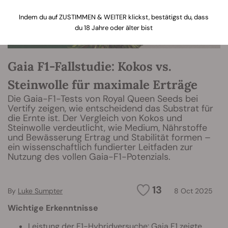
Indem du auf ZUSTIMMEN & WEITER klickst, bestätigst du, dass
du 18 Jahre oder älter bist
Gaia F1-Fallstudie: Kokos vs.
Steinwolle für maximale Erträge
Die Gaia-F1-Tests von Royal Queen Seeds bei
Vertify zeigen, wie entscheidend das Substrat für
die Ernte ist. Der Vergleich von Kokos und
Steinwolle verdeutlicht, wie Medium, Nährstoffe
und Bewässerung Ertrag und Stabilität formen –
ein wissenschaftlich fundierter Leitfaden zur
Nutzung des vollen Gaia-F1-Potenzials.
13
By
Luke Sumpter
8 Oct 2025
Wichtige Erkenntnisse
Leistung der F1-Hybridversuche: Gaia F1 zeigte