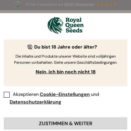
4.7 von 5 basierend auf
58690 Rezensionen
☀️ Sommer-Sale: Bis zu 50 % Rabatt
auf ausgewählte Produkte! ⏤
Jetzt kaufen
🛍️
Du bist 18 Jahre oder älter?
The RQS Blog
Die Inhalte und Produkte unserer Website sind volljährigen
Personen vorbehalten. Siehe unsere Geschäftsbedingungen.
Cannabis Lifestyle Blogs
Sorten und Produkte
Nein, ich bin noch nicht 18
Akzeptieren
Cookie-Einstellungen
und
Datenschutzerklärung
ZUSTIMMEN & WEITER