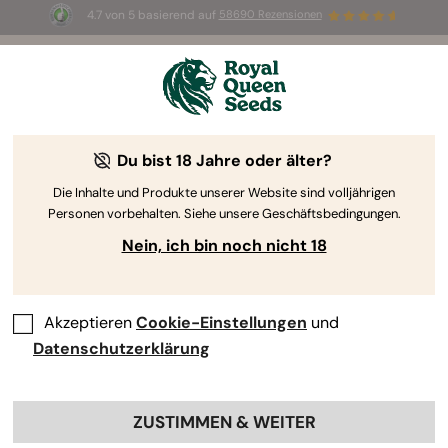
4.7 von 5 basierend auf
58690 Rezensionen
☀️ Sommer-Sale: Bis zu 50 % Rabatt
auf ausgewählte Produkte! ⏤
Jetzt kaufen
🛍️
Du bist 18 Jahre oder älter?
The RQS Blog
Die Inhalte und Produkte unserer Website sind volljährigen
Personen vorbehalten. Siehe unsere Geschäftsbedingungen.
Cannabis Lifestyle Blogs
Sorten und Produkte
Nein, ich bin noch nicht 18
Akzeptieren
Cookie-Einstellungen
und
Datenschutzerklärung
ZUSTIMMEN & WEITER