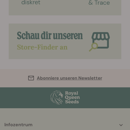
Abonniere unseren Newsletter
More
Infozentrum
helpful