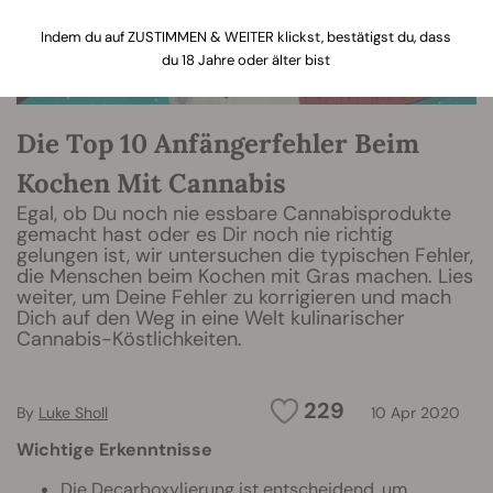
Indem du auf ZUSTIMMEN & WEITER klickst, bestätigst du, dass
du 18 Jahre oder älter bist
Die Top 10 Anfängerfehler Beim
Kochen Mit Cannabis
Egal, ob Du noch nie essbare Cannabisprodukte
gemacht hast oder es Dir noch nie richtig
gelungen ist, wir untersuchen die typischen Fehler,
die Menschen beim Kochen mit Gras machen. Lies
weiter, um Deine Fehler zu korrigieren und mach
Dich auf den Weg in eine Welt kulinarischer
Cannabis-Köstlichkeiten.
229
By
Luke Sholl
10 Apr 2020
Wichtige Erkenntnisse
Die Decarboxylierung ist entscheidend, um