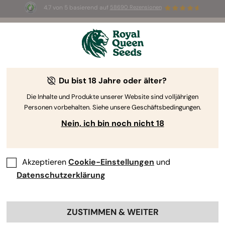
4.7 von 5 basierend auf
58690 Rezensionen
☀️ Sommer-Sale: Bis zu 50 % Rabatt
auf ausgewählte Produkte! ⏤
Jetzt kaufen
🛍️
Du bist 18 Jahre oder älter?
The RQS Blog
Die Inhalte und Produkte unserer Website sind volljährigen
Personen vorbehalten. Siehe unsere Geschäftsbedingungen.
Cannabis Lifestyle Blogs
Sorten und Produkte
Nein, ich bin noch nicht 18
Akzeptieren
Cookie-Einstellungen
und
Datenschutzerklärung
ZUSTIMMEN & WEITER