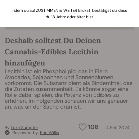
Indem du auf ZUSTIMMEN & WEITER klickst, bestätigst du, dass
du 18 Jahre oder älter bist
Deshalb solltest Du Deinen
Cannabis-Edibles Lecithin
hinzufügen
Lecithin ist ein Phospholipid, das in Eiern,
Avocados, Sojabohnen und Sonnenblumen
vorkommt. Die Substanz dient als Bindemittel, das
die Zutaten zusammenhält. Es könnte sogar eine
Rolle dabei spielen, die Potenz von Edibles zu
erhöhen. Im Folgenden schauen wir uns genauer
an, was an der Sache dran ist.
106
By
Luke Sumpter
4 Feb 2024
Reviewed by:
Erin Willis