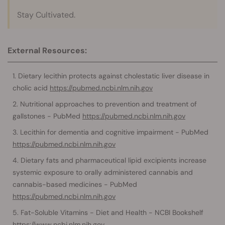
Stay Cultivated.
External Resources:
Dietary lecithin protects against cholestatic liver disease in
cholic acid
https://pubmed.ncbi.nlm.nih.gov
Nutritional approaches to prevention and treatment of
gallstones - PubMed
https://pubmed.ncbi.nlm.nih.gov
Lecithin for dementia and cognitive impairment - PubMed
https://pubmed.ncbi.nlm.nih.gov
Dietary fats and pharmaceutical lipid excipients increase
systemic exposure to orally administered cannabis and
cannabis-based medicines - PubMed
https://pubmed.ncbi.nlm.nih.gov
Fat-Soluble Vitamins - Diet and Health - NCBI Bookshelf
https://www.ncbi.nlm.nih.gov