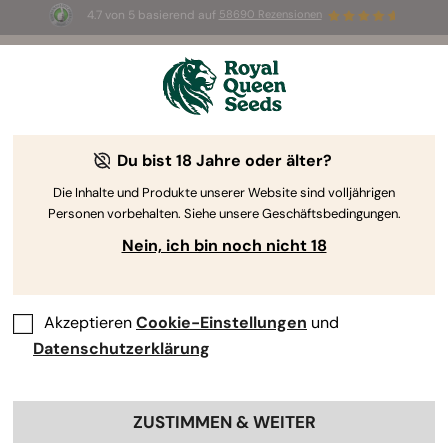
4.7 von 5 basierend auf
58690 Rezensionen
🎁
3 White Widow Auto Samen
KOSTENLOS für die
ersten 100, die den Code
AUGUST26 🌿
Du bist 18 Jahre oder älter?
The RQS Blog
Die Inhalte und Produkte unserer Website sind volljährigen
Personen vorbehalten. Siehe unsere Geschäftsbedingungen.
Cannabis Lifestyle Blogs
Sorten und Produkte
Nein, ich bin noch nicht 18
Akzeptieren
Cookie-Einstellungen
und
Datenschutzerklärung
ZUSTIMMEN & WEITER