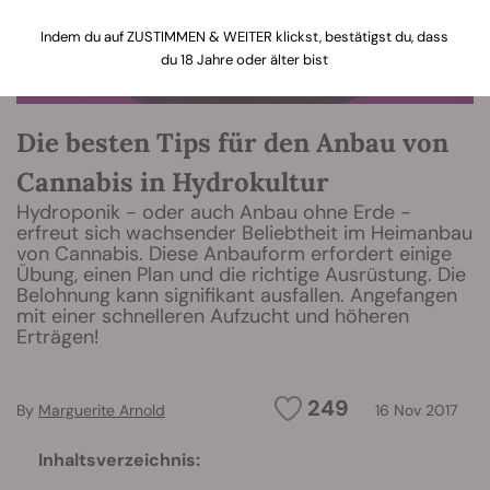
Indem du auf ZUSTIMMEN & WEITER klickst, bestätigst du, dass
du 18 Jahre oder älter bist
Die besten Tips für den Anbau von
Cannabis in Hydrokultur
Hydroponik - oder auch Anbau ohne Erde -
erfreut sich wachsender Beliebtheit im Heimanbau
von Cannabis. Diese Anbauform erfordert einige
Übung, einen Plan und die richtige Ausrüstung. Die
Belohnung kann signifikant ausfallen. Angefangen
mit einer schnelleren Aufzucht und höheren
Erträgen!
249
By
Marguerite Arnold
16 Nov 2017
Inhaltsverzeichnis: