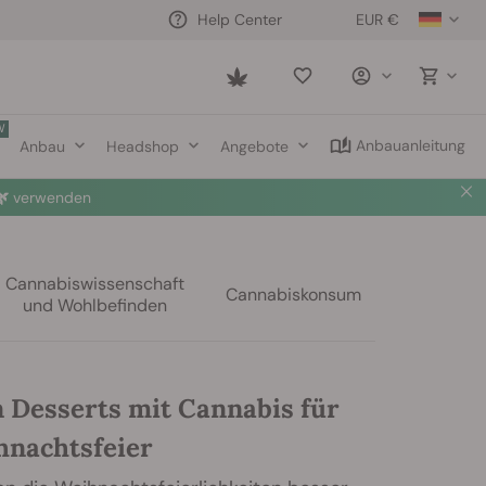
EUR €
Help Center
Saved
items
W
Anbauanleitung
Anbau
Headshop
Angebote

verwenden
Cannabiswissenschaft
Cannabiskonsum
und Wohlbefinden
n Desserts mit Cannabis für
hnachtsfeier