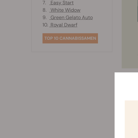
7.
Easy Start
8.
White Widow
9.
Green Gelato Auto
10.
Royal Dwarf
TOP 10 CANNABISSAMEN
K
Aufgrun
intensi
höllisc
anreich
Wenn es
positiv