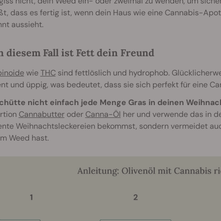
iss nicht, dein Weed ein- oder zweimal zu wenden, um sicher
t, dass es fertig ist, wenn dein Haus wie eine Cannabis-Apot
nt aussieht.
n diesem Fall ist Fett dein Freund
inoide
wie
THC
sind fettlöslich und hydrophob. Glücklicherwe
t und üppig, was bedeutet, dass sie sich perfekt für eine Ca
chütte nicht einfach jede Menge Gras in deinen Weihnac
rtion
Cannabutter
oder
Canna-Öl
her und verwende das in dei
ente Weihnachtsleckereien bekommst, sondern vermeidet auc
em Weed hast.