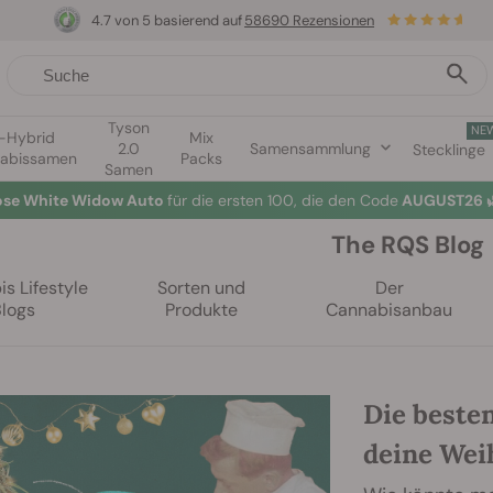
4.7 von 5 basierend auf
58690 Rezensionen
Tyson
NE
1-Hybrid
Mix
2.0
Samensammlung
Stecklinge
abissamen
Packs
Samen
lose White Widow Auto
für die ersten 100, die den Code
AUGUST26 
The RQS Blog
s Lifestyle
Sorten und
Der
Blogs
Produkte
Cannabisanbau
Die beste
deine Wei