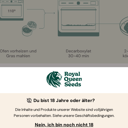
enne deine Dosis
d ihres verzögerten Wirkungseintritts und der hohen Konzent
ve Wirkung haben, die, wenn du nicht darauf vorbereitet bist, 
Du bist 18 Jahre oder älter?
hen Albtraum verwandeln kann. Und da du jetzt weißt, wie du 
erst, ist es nun an der Zeit zu lernen, wie du sie dosierst – de
Die Inhalte und Produkte unserer Website sind volljährigen
Personen vorbehalten. Siehe unsere Geschäftsbedingungen.
 nach uns geht, gibt es keine goldene Regel für die Dosieru
Nein, ich bin noch nicht 18
e Erfahrung machst.
Erfahrene Cannabiskonsumenten genieß