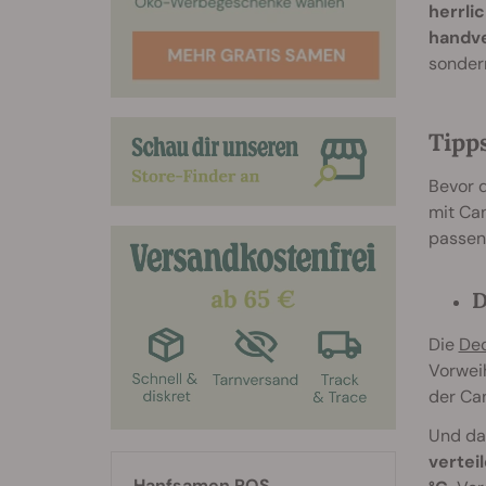
herrli
handve
sondern
Tipp
Bevor d
mit Can
passend
D
Die
Dec
Vorweih
der Ca
Und das
vertei
Hanfsamen RQS