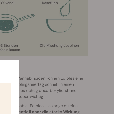
ration an Cannabinoiden können Edibles eine
deinen Lieblingsfeiertag schnell in einen
deine Edibles richtig decarboxylierst und
nn das ist super wichtig!
ng von Cannabis-Edibles – solange du eine
en potentiell eher die starke Wirkung