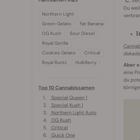
°C.
Verg
Du weiß
Northern Light
verbran
Green Gelato
Fat Banana
I
OG Kush
Sour Diesel
Royal Gorilla
Cannab
Cookies Gelato
Critical
dekaden
Royal Runtz
HulkBerry
Aber s
eine Po
du pot
körnig
Top 10 Cannabissamen
1.
Special Queen 1
2.
Special Kush 1
3.
Northern Light Auto
4.
OG Kush
5.
Critical
6.
Quick One