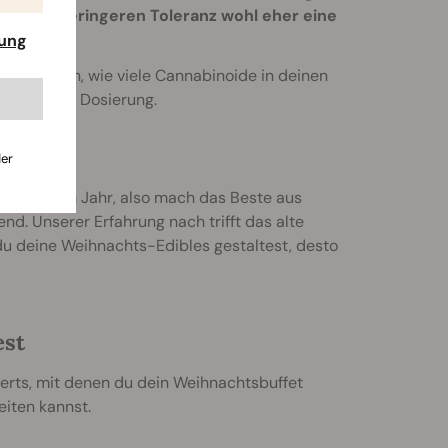
 einer geringeren Toleranz wohl eher eine
rung
auszufinden, wie viele Cannabinoide in deinen
lich deiner Dosierung.
der
r einmal im Jahr, also mach das Beste aus
d. Unserer Erfahrung nach trifft das alte
r du deine Weihnachts-Edibles gestaltest, desto
est
serts, mit denen du dein Weihnachtsbuffet
iten kannst.