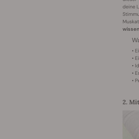
deine L
Stimmu
Muskatn
wissen
Wa
• E
• E
• I
• E
• P
2. Mi