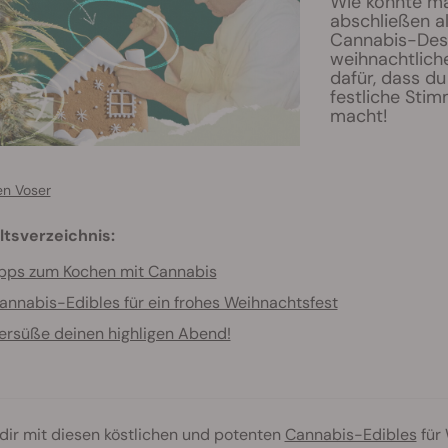
Wie könnte ma
abschließen a
Cannabis-Dess
weihnachtlich
dafür, dass du
festliche Sti
macht!
en Voser
ltsverzeichnis:
pps zum Kochen mit Cannabis
annabis-Edibles für ein frohes Weihnachtsfest
ersüße deinen highligen Abend!
dir mit diesen köstlichen und potenten
Cannabis-Edibles
für