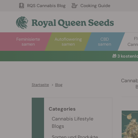
RQS Cannabis Blog
Cooking Guide
F
Feminisierte
Autoflowering
CBD
samen
samen
samen
Cann
🎁
3 kosten
Cannabi
Startseite
>
Blog
Categories
Cannabis Lifestyle
Blogs
Sorten und Produkte