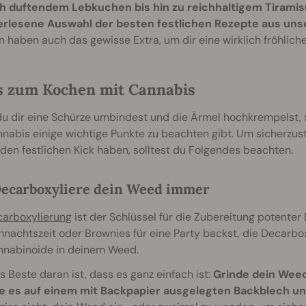
ch duftendem Lebkuchen bis hin zu reichhaltigem Tiramis
rlesene Auswahl der besten festlichen Rezepte aus uns
 haben auch das gewisse Extra, um dir eine wirklich fröhlich
s zum Kochen mit Cannabis
u dir eine Schürze umbindest und die Ärmel hochkrempelst, 
nabis einige wichtige Punkte zu beachten gibt. Um sicherzus
en festlichen Kick haben, solltest du Folgendes beachten.
ecarboxyliere dein Weed immer
arboxylierung
ist der Schlüssel für die Zubereitung potenter 
nachtszeit oder Brownies für eine Party backst, die Decarbox
nnabinoide in deinem Weed.
 Beste daran ist, dass es ganz einfach ist:
Grinde dein Weed
le es auf einem mit Backpapier ausgelegten Backblech un