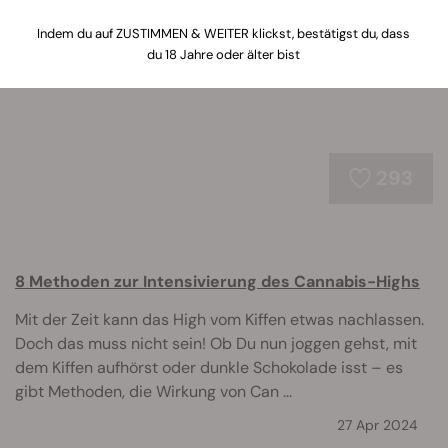
erfahren – von Kulinarik bis hin zu Musik, Reisen, Religion
und allem dazwischen.
Indem du auf ZUSTIMMEN & WEITER klickst, bestätigst du, dass
du 18 Jahre oder älter bist
293
8 Methoden zur Intensivierung des Cannabis-Highs
Mit der Zeit kann das High vom Kiffen etwas nachlassen.
Doch das muss nicht sein! Ob Du nun joggen gehst, mit
dem Kiffen aufhörst oder dunkle Schokolade isst – es
gibt Methoden, die Wirkung von Can ...
27 Apr 2024