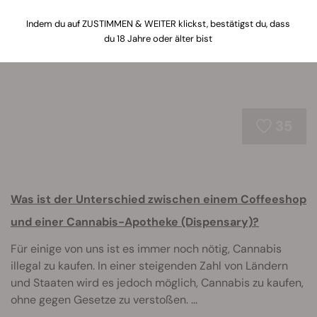
erfahren – von Kulinarik bis hin zu Musik, Reisen, Religion
und allem dazwischen.
Indem du auf ZUSTIMMEN & WEITER klickst, bestätigst du, dass
du 18 Jahre oder älter bist
35
Was ist der Unterschied zwischen einem Coffeeshop
und einer Cannabis-Apotheke (Dispensary)?
Für einige von uns ist es immer noch nötig, Cannabis
illegal zu kaufen. In einer steigenden Zahl von Ländern
und Staaten wird es jedoch möglich, Cannabis zu kaufen,
ohne gegen Gesetze zu verstoßen. ...