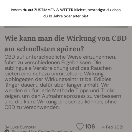
Indem du auf ZUSTIMMEN & WEITER klickst, bestätigst du, dass
du 18 Jahre oder älter bist
Wie kann man die Wirkung von CBD
am schnellsten spüren?
CBD auf unterschiedliche Weise einzunehmen,
führt zu verschiedenen Ergebnissen. Die
sublinguale Verabreichung und das Rauchen
bieten eine nahezu unmittelbare Wirkung,
wohingegen der Wirkungseintritt bei Edibles
länger dauert, dafür aber länger anhält. Wir
werden dir für jede Methode Tipps und Tricks
zeigen, um den Aufnahmeprozess zu verbessern
und die klare Wirkung erleben zu können, ohne
CBD zu verschwenden.
106
By
Luke Sumpter
4 Feb 2021
Reviewed by:
Carles Doménech