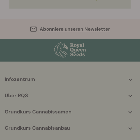
Abonniere unseren Newsletter
More
Infozentrum
helpful
info
Über RQS
Grundkurs Cannabissamen
Grundkurs Cannabisanbau