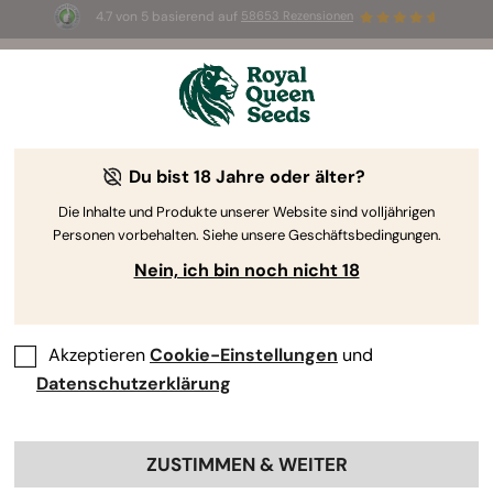
4.7 von 5 basierend auf
58653 Rezensionen
⏳
2-für-1
—
Nur für kurze Zeit
2d 21h 53m 42s
🌱
Du bist 18 Jahre oder älter?
The RQS Blog
Die Inhalte und Produkte unserer Website sind volljährigen
Personen vorbehalten. Siehe unsere Geschäftsbedingungen.
Cannabis Lifestyle Blogs
Sorten und Produkte
Nein, ich bin noch nicht 18
Akzeptieren
Cookie-Einstellungen
und
Datenschutzerklärung
ZUSTIMMEN & WEITER