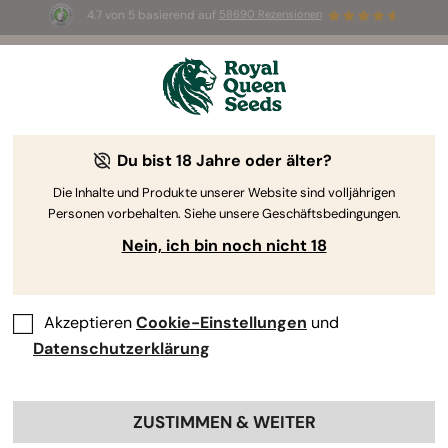
4.7 von 5 basierend auf
58690 Rezensionen
🎁
3 White Widow Auto Samen
KOSTENLOS für die
ersten 100, die den Code
AUGUST26 🌿
Du bist 18 Jahre oder älter?
The RQS Blog
Die Inhalte und Produkte unserer Website sind volljährigen
Personen vorbehalten. Siehe unsere Geschäftsbedingungen.
Cannabis Lifestyle Blogs
Sorten und Produkte
Nein, ich bin noch nicht 18
Akzeptieren
Cookie-Einstellungen
und
Datenschutzerklärung
ZUSTIMMEN & WEITER