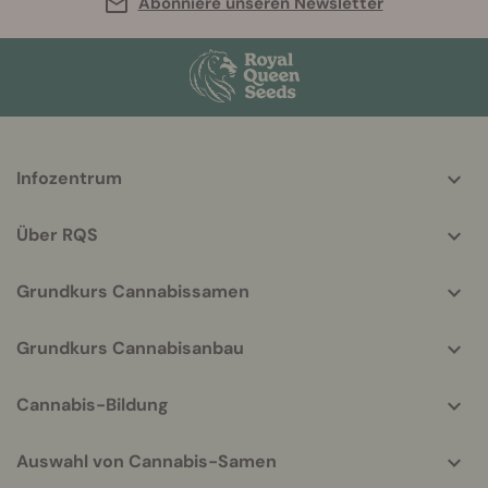
Abonniere unseren Newsletter
More
Infozentrum
helpful
info
Über RQS
Grundkurs Cannabissamen
Grundkurs Cannabisanbau
Cannabis-Bildung
Auswahl von Cannabis-Samen