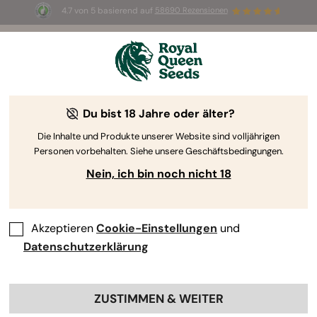
4.7 von 5 basierend auf
58690 Rezensionen
☀️ Sommer-Sale: Bis zu 50 % Rabatt
auf ausgewählte Produkte! ⏤
Jetzt kaufen
🛍️
Du bist 18 Jahre oder älter?
The RQS Blog
Die Inhalte und Produkte unserer Website sind volljährigen
Personen vorbehalten. Siehe unsere Geschäftsbedingungen.
Cannabis Lifestyle Blogs
Sorten und Produkte
Nein, ich bin noch nicht 18
Akzeptieren
Cookie-Einstellungen
und
Datenschutzerklärung
ZUSTIMMEN & WEITER