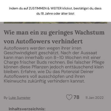
Indem du auf ZUSTIMMEN & WEITER klickst, bestätigst du, dass
du 18 Jahre oder älter bist
Wie man ein zu geringes Wachstum
von Autoflowers verhindert
Autoflowers werden wegen ihrer irren
Geschwindigkeit geschätzt. Nach der Aussaat
kann man innerhalb von 8–10 Wochen mit einer
Charge frischer Buds rechnen. Bei falscher Pflege
können diese Pflanzen jedoch enttäuschend klein
bleiben. Erfahre, wie Du das Potenzial Deiner
Autoflowers voll ausschöpfen und ihren
Kleinwuchs zukünftig verhindern kannst.
78
By
Luke Sumpter
11 Jan 2022
Inhaltsverzeichnis: